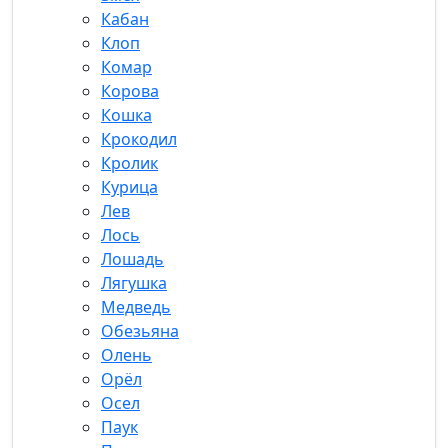
Кабан
Клоп
Комар
Корова
Кошка
Крокодил
Кролик
Курица
Лев
Лось
Лошадь
Лягушка
Медведь
Обезьяна
Олень
Орёл
Осел
Паук