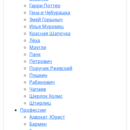
Гарри Поттер
Гена и Чебурашка
Змей Горыныч
Илья Муромец
Красная Шапочка
Лёха
Маугли
Панк
Петрович
Поручик Ржевский
Пушкин
Рабинович
Чапаев
Шерлок Холмс
Штирлиц
Профессии
Адвокат, Юрист
Бармен