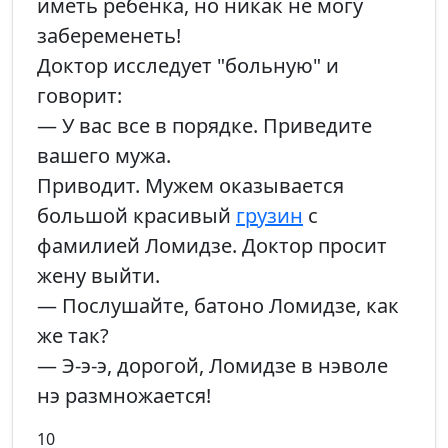
иметь ребенка, но никак не могу
забеременеть!
Доктор исследует "больную" и
говорит:
— У вас все в порядке. Приведите
вашего мужа.
Приводит. Мужем оказывается
большой красивый
грузин
с
фамилией Ломидзе. Доктор просит
жену выйти.
— Послушайте, батоно Ломидзе, как
же так?
— Э-э-э, дорогой, Ломидзе в нэволе
нэ размножается!
10