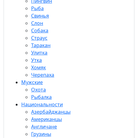
Пингвин
Рыба
Свинья
Слон
Собака
Страус
Таракан
Улитка
Утка
Хомяк
Черепаха
Мужские
Охота
Рыбалка
Национальности
Азербайджанцы
Американцы
Англичане
Грузины