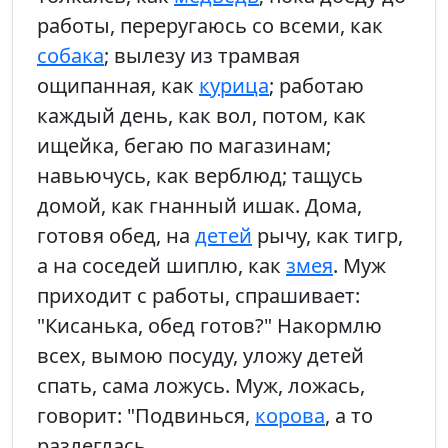
работы, переругаюсь со всеми, как
собака
; вылезу из трамвая
ощипанная, как
курица
; работаю
каждый день, как вол, потом, как
ищейка, бегаю по магазинам;
навьючусь, как верблюд; тащусь
домой, как гнанный ишак. Дома,
готовя обед, на
детей
рычу, как тигр,
а на соседей шиплю, как
змея
. Муж
приходит с работы, спрашивает:
"Кисанька, обед готов?" Накормлю
всех, вымою посуду, уложу детей
спать, сама ложусь. Муж, ложась,
говорит: "Подвинься,
корова
, а то
разлеглась,