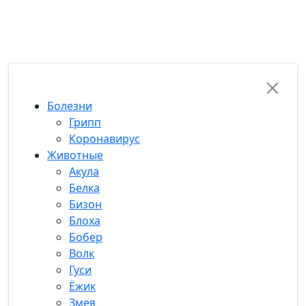
RU-FUN
Болезни
Грипп
Коронавирус
Животные
Акула
Белка
Бизон
Блоха
Бобер
Волк
Гуси
Ёжик
Змея