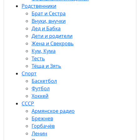
Родственники
Брат и Сестра
Внуки, внучки
Дед и Бабка
Дети и родители
Жена и Свекровь
Кум, Кума
Тесть
Тёща и Зять
Спорт
Баскетбол
Футбол
Хоккей
СССР
Армянское радио
Брежнев
Горбачёв
Ленин