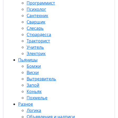
Программист
Психолог
Сантехник
Сварщик
Слесарь
Стюардесса
Тракторист
Учитель
Электрик
Пьяницы
Бомжи
Виски
Вытрезвитель
Запой
Коньяк
Похмелье
Разное
Логика
Объявления и надписи