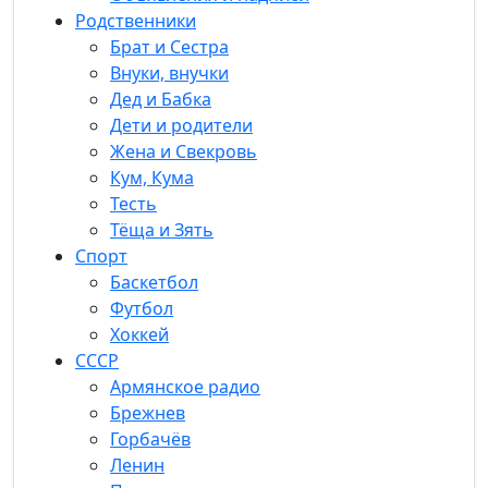
Родственники
Брат и Сестра
Внуки, внучки
Дед и Бабка
Дети и родители
Жена и Свекровь
Кум, Кума
Тесть
Тёща и Зять
Спорт
Баскетбол
Футбол
Хоккей
СССР
Армянское радио
Брежнев
Горбачёв
Ленин