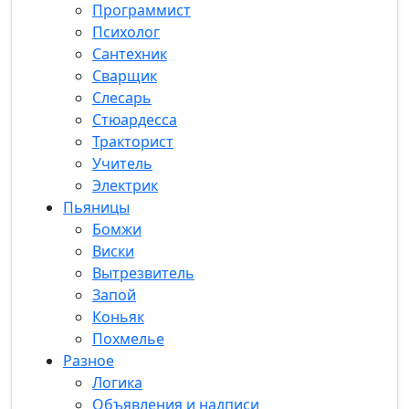
Программист
Психолог
Сантехник
Сварщик
Слесарь
Стюардесса
Тракторист
Учитель
Электрик
Пьяницы
Бомжи
Виски
Вытрезвитель
Запой
Коньяк
Похмелье
Разное
Логика
Объявления и надписи