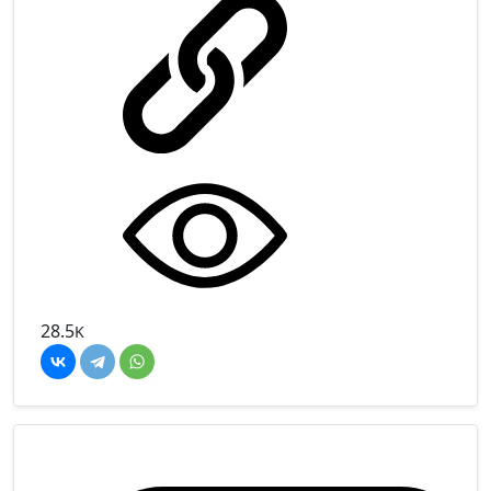
28.5
K