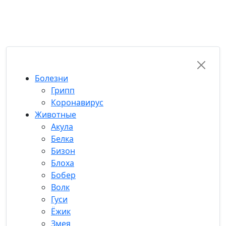
RU-FUN
Болезни
Грипп
Коронавирус
Животные
Акула
Белка
Бизон
Блоха
Бобер
Волк
Гуси
Ёжик
Змея