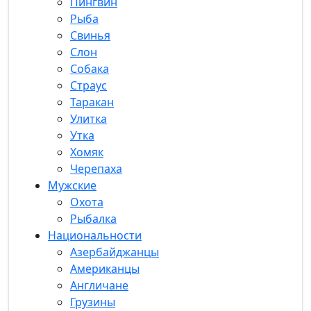
Пингвин
Рыба
Свинья
Слон
Собака
Страус
Таракан
Улитка
Утка
Хомяк
Черепаха
Мужские
Охота
Рыбалка
Национальности
Азербайджанцы
Американцы
Англичане
Грузины