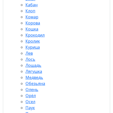
Кабан
Клоп
Комар
Корова
Кошка
Крокодил
Кролик
Курица
Лев
Лось
Лошадь
Лягушка
Медведь
Обезьяна
Олень
Орёл
Осел
Паук