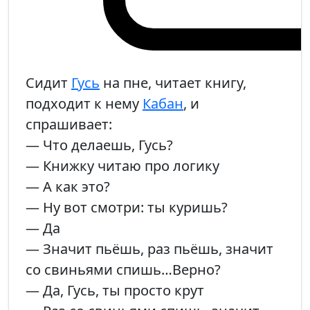
Сидит
Гусь
на пне, читает книгу,
подходит к нему
Кабан
, и
спрашивает:
— Что делаешь, Гусь?
— Книжку читаю про логику
— А как это?
— Ну вот смотри: ты куришь?
— Да
— Значит пьёшь, раз пьёшь, значит
со свиньями спишь…Верно?
— Да, Гусь, ты просто крут