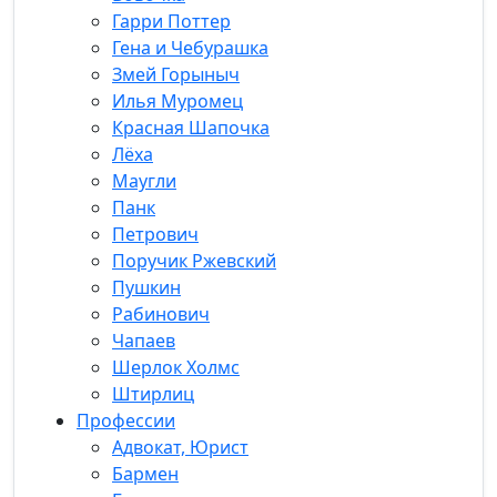
Гарри Поттер
Гена и Чебурашка
Змей Горыныч
Илья Муромец
Красная Шапочка
Лёха
Маугли
Панк
Петрович
Поручик Ржевский
Пушкин
Рабинович
Чапаев
Шерлок Холмс
Штирлиц
Профессии
Адвокат, Юрист
Бармен