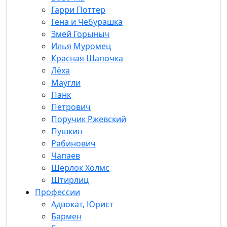
Гарри Поттер
Гена и Чебурашка
Змей Горыныч
Илья Муромец
Красная Шапочка
Лёха
Маугли
Панк
Петрович
Поручик Ржевский
Пушкин
Рабинович
Чапаев
Шерлок Холмс
Штирлиц
Профессии
Адвокат, Юрист
Бармен