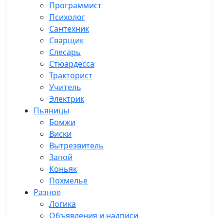
Программист
Психолог
Сантехник
Сварщик
Слесарь
Стюардесса
Тракторист
Учитель
Электрик
Пьяницы
Бомжи
Виски
Вытрезвитель
Запой
Коньяк
Похмелье
Разное
Логика
Объявления и надписи