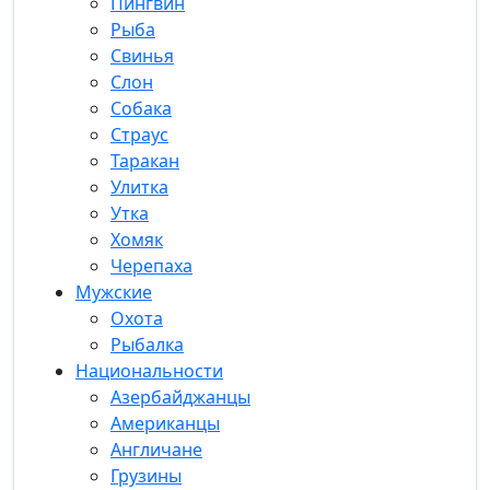
Пингвин
Рыба
Свинья
Слон
Собака
Страус
Таракан
Улитка
Утка
Хомяк
Черепаха
Мужские
Охота
Рыбалка
Национальности
Азербайджанцы
Американцы
Англичане
Грузины