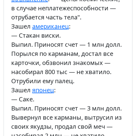
в случае неплатежеспособности —
отрубается часть тела".
Зашел
американец
:
— Стакан виски.
Выпил. Приносят счет — 1 млн долл.
Порылся по карманам, достал все
карточки, обзвонил знакомых —
насобирал 800 тыс — не хватило.
Отрубили ему палец.
Зашел
японец
:
— Саке.
Выпил. Приносят счет — 3 млн долл.
Вывернул все карманы, вытрусил из
своих якудзы, продал свой меч —
насобирал 2 млн — не хватило.