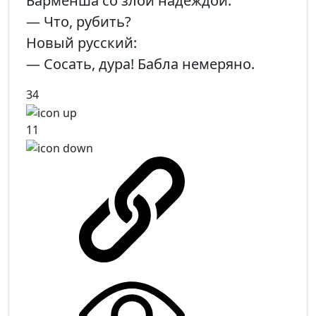
Барменша со злой надеждой:
— Что, рубить?
Новый русский:
— Сосать, дура! Бабла немеряно.
34
11