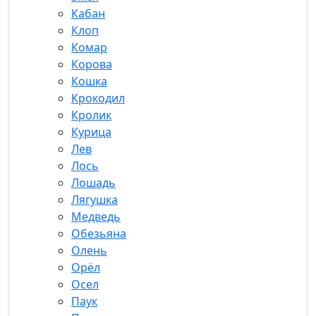
Кабан
Клоп
Комар
Корова
Кошка
Крокодил
Кролик
Курица
Лев
Лось
Лошадь
Лягушка
Медведь
Обезьяна
Олень
Орёл
Осел
Паук