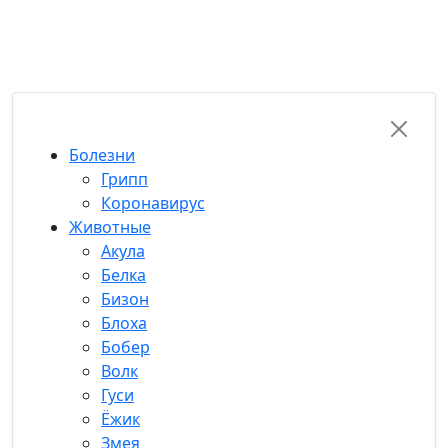
RU-FUN
Болезни
Грипп
Коронавирус
Животные
Акула
Белка
Бизон
Блоха
Бобер
Волк
Гуси
Ёжик
Змея