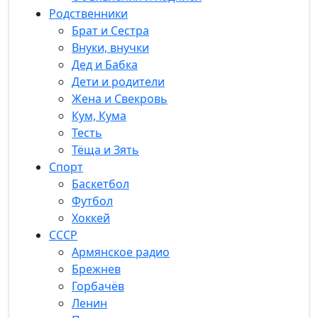
Родственники
Брат и Сестра
Внуки, внучки
Дед и Бабка
Дети и родители
Жена и Свекровь
Кум, Кума
Тесть
Тёща и Зять
Спорт
Баскетбол
Футбол
Хоккей
СССР
Армянское радио
Брежнев
Горбачёв
Ленин