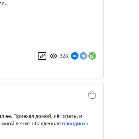
ми.
328
л её. Приехал домой, лёг спать, и
о мной лежит обалденная
блондинка
!