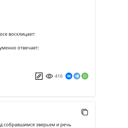
осе восклицает:
оуменно отвечает:
416
ед собравшимся зверьем и речь