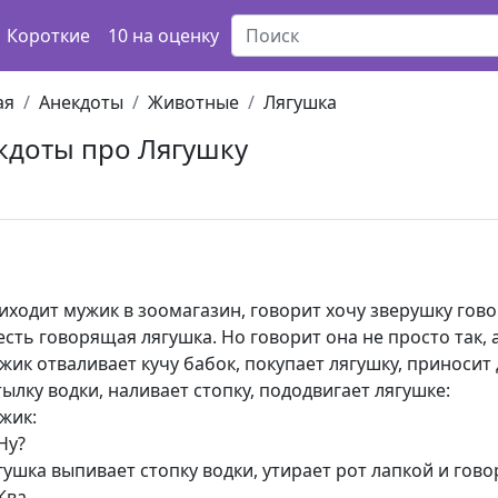
Короткие
10 на оценку
ая
Анекдоты
Животные
Лягушка
кдоты про Лягушку
иходит мужик в зоомагазин, говорит хочу зверушку гово
есть говорящая лягушка. Но говорит она не просто так, 
жик отваливает кучу бабок, покупает лягушку, приносит 
тылку водки, наливает стопку, пододвигает лягушке:
жик:
Ну?
гушка выпивает стопку водки, утирает рот лапкой и гово
Ква.