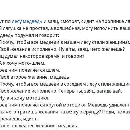
ут по
лесу
медведь
и заяц, смотрят, сидит на тропинке л
Я лягушка не простая, а волшебная, могу исполнить ваш
дведь подумал и говорит:
Я хочу, чтобы все медведи в нашем лесу стали женщин
Твоё желание исполнено. Ну а ты, заяц, чего желаешь?
яц думал некоторое время, и говорит:
А я хочу мото-шлем.
ред ним появляется шлем.
Твоё второе желание, медведь.
Я хочу, чтобы все медведи в соседнем лесу стали женщи
Твоё желание исполнено. Теперь ты, заяц, загадывай.
Ну, а я хочу мотоцикл.
ред ним появляется крутой мотоцикл. Медведь удивлённо
Ты чего тратишь желания на всякую ерунду? Поди, не к
тречаешь, идиот.
Твоё последнее желание, медведь.