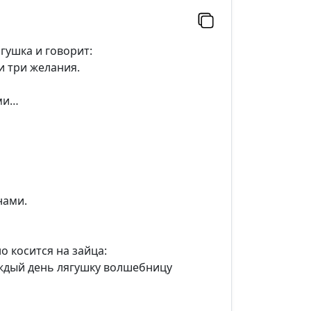
ягушка и говорит:
и три желания.
ами…
нами.
 косится на зайца:
аждый день лягушку волшебницу