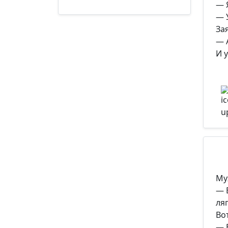
— 
— 
За
— 
И у
Му
— 
ля
Во
— 