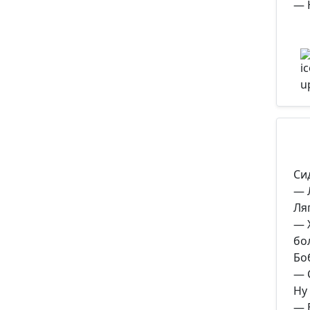
— 
Си
— 
Ля
— 
бо
Бо
— 
Ну
— 