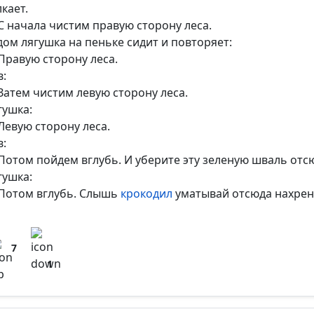
кает.
С начала чистим правую сторону леса.
дом лягушка на пеньке сидит и повторяет:
Правую сторону леса.
в:
Затем чистим левую сторону леса.
гушка:
Левую сторону леса.
в:
Потом пойдем вглубь. И уберите эту зеленую шваль отс
гушка:
Потом вглубь. Слышь
крокодил
уматывай отсюда нахрен
7
1