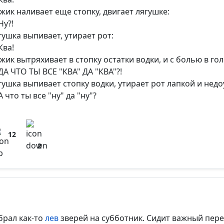
жик наливает еще стопку, двигает лягушке:
Ну?!
гушка выпивает, утирает рот:
Ква!
жик вытряхивает в стопку остатки водки, и с болью в гол
ДА ЧТО ТЫ ВСЕ "КВА" ДА "КВА"?!
гушка выпивает стопку водки, утирает рот лапкой и нед
 что ты все "ну" да "ну"?
12
2
брал как-то
лев
зверей на субботник. Сидит важный пер