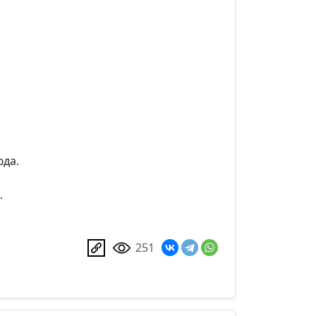
юда.
.
251