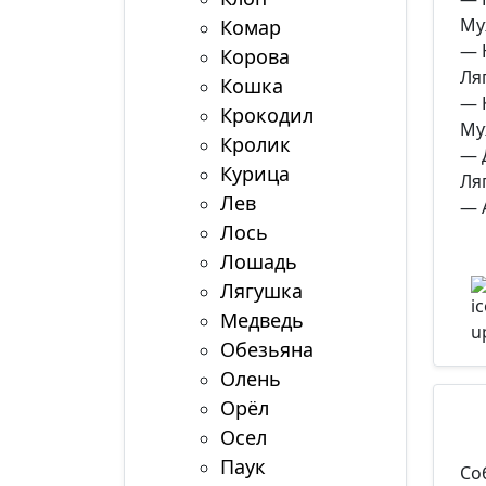
Му
Комар
— 
Корова
Ля
Кошка
— 
Крокодил
Му
Кролик
— 
Курица
Ля
Лев
— А
Лось
Лошадь
Лягушка
Медведь
Обезьяна
Олень
Орёл
Осел
Паук
Со