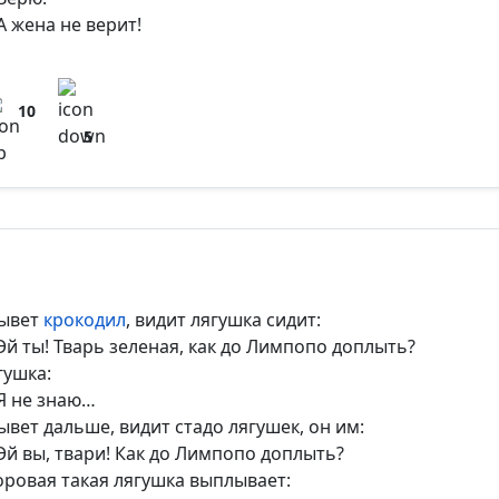
А жена не верит!
10
5
ывет
крокодил
, видит лягушка сидит:
Эй ты! Тварь зеленая, как до Лимпопо доплыть?
гушка:
Я не знаю…
ывет дальше, видит стадо лягушек, он им:
Эй вы, твари! Как до Лимпопо доплыть?
оровая такая лягушка выплывает: