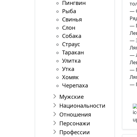
Пингвин
тол
Рыба
— 
Ря
Свинья
— 
Слон
Ле
Собака
— 
Страус
Ля
Таракан
— 
Улитка
Ле
Утка
— 
Хомяк
Ля
— 
Черепаха
Мужские
Национальности
Отношения
Персонажи
Профессии