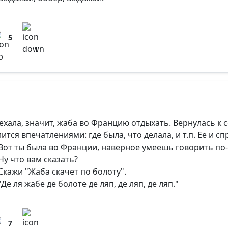
5
1
ехала, значит, жаба во Францию отдыхать. Вернулась к с
лится впечатлениями: где была, что делала, и т.п. Ее и с
Вот ты была во Франции, наверное умеешь говорить по-
Ну что вам сказать?
Скажи "Жаба скачет по болоту".
Де ля жабе де болоте де ляп, де ляп, де ляп."
7