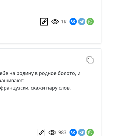
1
K
ебе на родину в родное болото, и
прашивают:
французски, скажи пару слов.
983