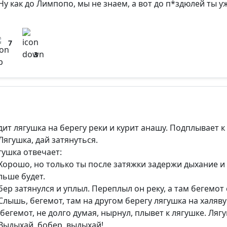
Ну как до Лимпопо, мы не знаем, а вот до п*здюлей ты 
7
3
дит лягушка на берегу реки и курит анашу. Подплывает к
Лягушка, дай затянуться.
гушка отвечает:
Хорошо, но только ты после затяжки задержи дыхание и 
льше будет.
бер затянулся и уплыл. Переплыл он реку, а там бегемот 
Слышь, бегемот, там на другом берегу лягушка на халяву 
 бегемот, не долго думая, нырнул, плывет к лягушке. Лягу
Выдыхай, бобер, выдыхай!