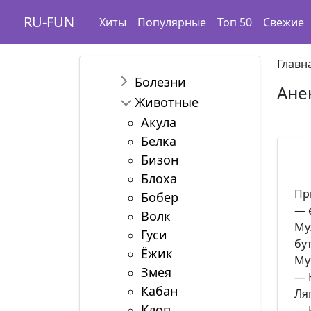
RU-FUN
Хиты
Популярные
Топ 50
Свежие
Главн
Болезни
Ане
Животные
Акула
Белка
Бизон
Блоха
Пр
Бобер
— 
Волк
Му
Гуси
бу
Ёжик
Му
Змея
— 
Кабан
Ля
Клоп
— 