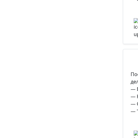
По
де
— 
— 
— 
— "