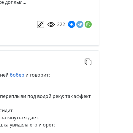
уже доплыл…
222
 ней
бобер
и говорит:
переплыви под водой реку: так эффект
сидит.
затянуться дает.
шка увидела его и орет: