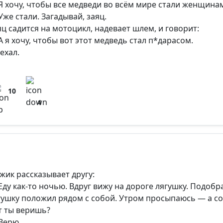
Я хочу, чтобы все медведи во всём мире стали женщина
Уже стали. Загадывай, заяц.
яц садится на мотоцикл, надевает шлем, и говорит:
А я хочу, чтобы вот этот медведь стал п*дарасом.
ехал.
10
4
жик рассказывает другу:
Еду как-то ночью. Вдруг вижу на дороге лягушку. Подобра
гушку положил рядом с собой. Утром просыпаюсь — а с
т ты веришь?
Верю.