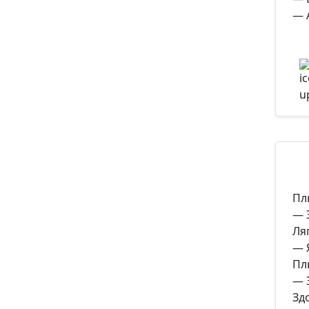
— 
Пл
— 
Ля
— 
Пл
— 
Зд