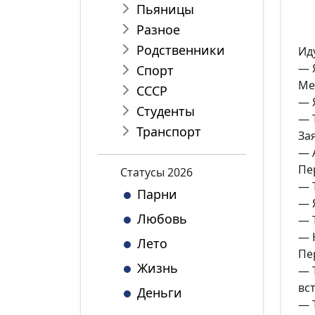
Пьяницы
Разное
Родственники
Ид
— 
Спорт
Ме
СССР
— 
Студенты
— 
Транспорт
За
— 
Пе
Статуcы 2026
— 
Парни
— 
Любовь
— 
— 
Лето
Пе
Жизнь
— 
вс
Деньги
— 