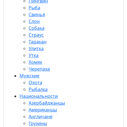
Пингвин
Рыба
Свинья
Слон
Собака
Страус
Таракан
Улитка
Утка
Хомяк
Черепаха
Мужские
Охота
Рыбалка
Национальности
Азербайджанцы
Американцы
Англичане
Грузины