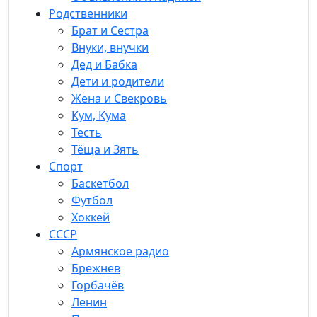
Родственники
Брат и Сестра
Внуки, внучки
Дед и Бабка
Дети и родители
Жена и Свекровь
Кум, Кума
Тесть
Тёща и Зять
Спорт
Баскетбол
Футбол
Хоккей
СССР
Армянское радио
Брежнев
Горбачёв
Ленин