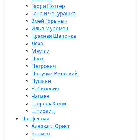
Гарри Поттер
Гена и Чебурашка
Змей Горыныч
Илья Муромец
Красная Шапочка
Лёха
Маугли
Панк
Петрович
Поручик Ржевский
Пушкин
Рабинович
Чапаев
Шерлок Холмс
Штирлиц
Профессии
Адвокат, Юрист
Бармен