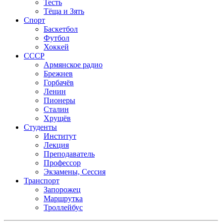
Тесть
Тёща и Зять
Спорт
Баскетбол
Футбол
Хоккей
СССР
Армянское радио
Брежнев
Горбачёв
Ленин
Пионеры
Сталин
Хрущёв
Студенты
Институт
Лекция
Преподаватель
Профессор
Экзамены, Сессия
Транспорт
Запорожец
Маршрутка
Троллейбус