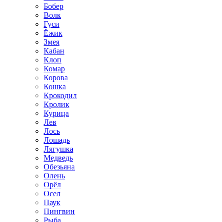
Бобер
Волк
Гуси
Ёжик
Змея
Кабан
Клоп
Комар
Корова
Кошка
Крокодил
Кролик
Курица
Лев
Лось
Лошадь
Лягушка
Медведь
Обезьяна
Олень
Орёл
Осел
Паук
Пингвин
Рыба