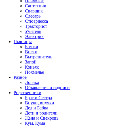
Психолог
Сантехник
Сварщик
Слесарь
Стюардесса
Тракторист
Учитель
Электрик
Пьяницы
Бомжи
Виски
Вытрезвитель
Запой
Коньяк
Похмелье
Разное
Логика
Объявления и надписи
Родственники
Брат и Сестра
Внуки, внучки
Дед и Бабка
Дети и родители
Жена и Свекровь
Кум, Кума