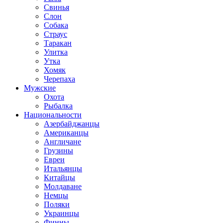
Свинья
Слон
Собака
Страус
Таракан
Улитка
Утка
Хомяк
Черепаха
Мужские
Охота
Рыбалка
Национальности
Азербайджанцы
Американцы
Англичане
Грузины
Евреи
Итальянцы
Китайцы
Молдаване
Немцы
Поляки
Украинцы
Финны