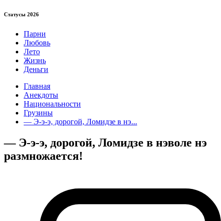
Статуcы 2026
Парни
Любовь
Лето
Жизнь
Деньги
Главная
Анекдоты
Национальности
Грузины
— Э-э-э, дорогой, Ломидзе в нэ...
— Э-э-э, дорогой, Ломидзе в нэволе нэ
размножается!