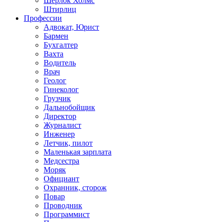
Шерлок Холмс
Штирлиц
Профессии
Адвокат, Юрист
Бармен
Бухгалтер
Вахта
Водитель
Врач
Геолог
Гинеколог
Грузчик
Дальнобойщик
Директор
Журналист
Инженер
Летчик, пилот
Маленькая зарплата
Медсестра
Моряк
Официант
Охранник, сторож
Повар
Проводник
Программист