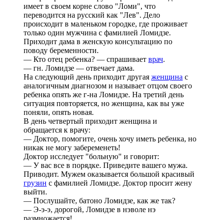
имеет в своем корне слово "Ломи", что
переводится на русский как "Лев". Дело
происходит в маленьком городке, где проживает
только один мужчина с фамилией Ломидзе.
Приходит дама в женскую консультацию по
поводу беременности.
— Кто отец ребенка? — спрашивает
врач
.
— гн. Ломидзе — отвечает дама.
На следующий день приходит другая
женщина
с
аналогичным диагнозом и называет отцом своего
ребенка опять же г-на Ломидзе. На третий день
ситуация повторяется, но женщина, как вы уже
поняли, опять новая.
В день четвертый приходит женщина и
обращается к врачу:
— Доктор, помогите, очень хочу иметь ребенка, но
никак не могу забеременеть!
Доктор исследует "больную" и говорит:
— У вас все в порядке. Приведите вашего мужа.
Приводит. Мужем оказывается большой красивый
грузин
с фамилией Ломидзе. Доктор просит жену
выйти.
— Послушайте, батоно Ломидзе, как же так?
— Э-э-э, дорогой, Ломидзе в нэволе нэ
размножается!