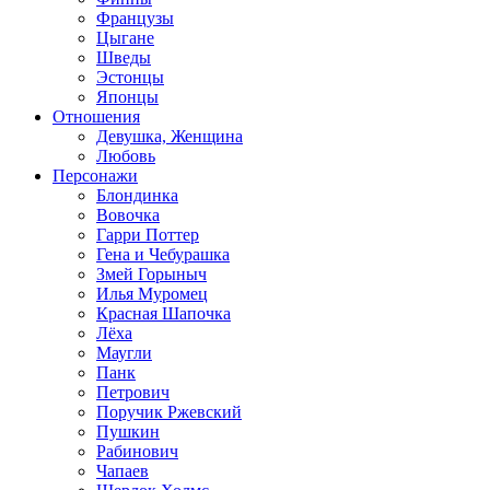
Французы
Цыгане
Шведы
Эстонцы
Японцы
Отношения
Девушка, Женщина
Любовь
Персонажи
Блондинка
Вовочка
Гарри Поттер
Гена и Чебурашка
Змей Горыныч
Илья Муромец
Красная Шапочка
Лёха
Маугли
Панк
Петрович
Поручик Ржевский
Пушкин
Рабинович
Чапаев