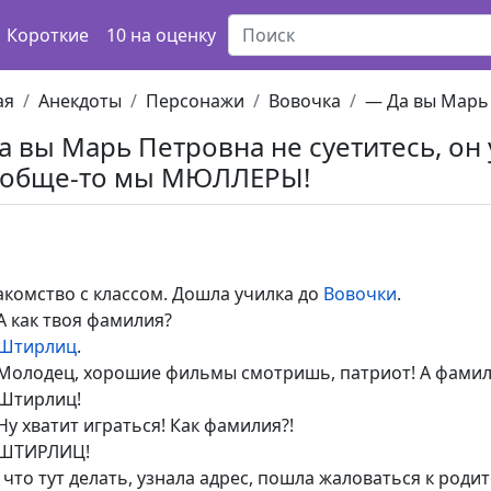
Короткие
10 на оценку
ая
Анекдоты
Персонажи
Вовочка
— Да вы Марь 
а вы Марь Петровна не суетитесь, он 
ообще-то мы МЮЛЛЕРЫ!
акомство с классом. Дошла училка до
Вовочки
.
А как твоя фамилия?
Штирлиц
.
Молодец, хорошие фильмы смотришь, патриот! А фамили
Штирлиц!
Ну хватит играться! Как фамилия?!
ШТИРЛИЦ!
, что тут делать, узнала адрес, пошла жаловаться к род