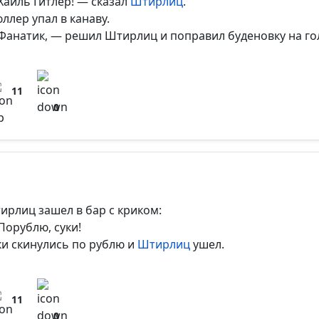
Хайль Гитлер! — сказал
Штирлиц
.
ллер упал в канаву.
Фанатик, — решил Штирлиц и поправил буденовку на го
11
0
ирлиц зашел в бар с криком:
Порублю, суки!
ки скинулись по рублю и
Штирлиц
ушел.
11
0