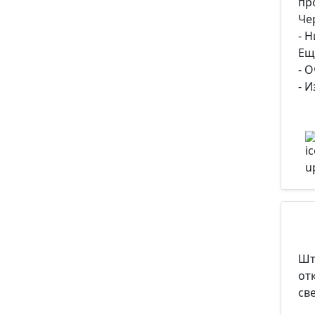
пр
Че
*Максим
- 
Ещ
- 
- 
Шт
от
св