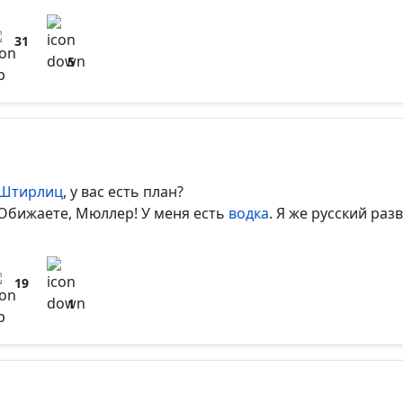
31
5
Штирлиц
, у вас есть план?
Обижаете, Мюллер! У меня есть
водка
. Я же русский раз
19
1