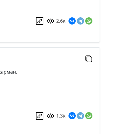
2.6
K
карман.
1.3
K