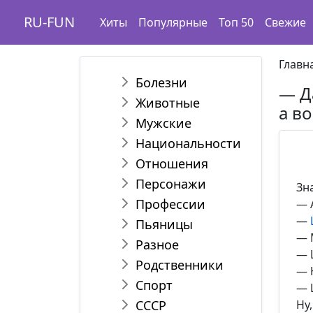
RU-FUN
Хиты
Популярные
Топ 50
Свежие
Главн
Болезни
— Д
Животные
а в
Мужские
Национальности
Отношения
Персонажи
Зн
Профессии
— 
—
Пьяницы
— 
Разное
— 
Родственники
— 
Спорт
— 
СССР
Ну