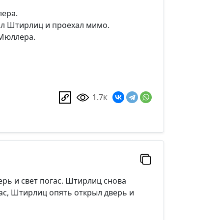
лера.
мал Штирлиц и проехал мимо.
 Мюллера.
Добавить
1.7
K
рь и свет погас. Штирлиц снова
гас, Штирлиц опять открыл дверь и