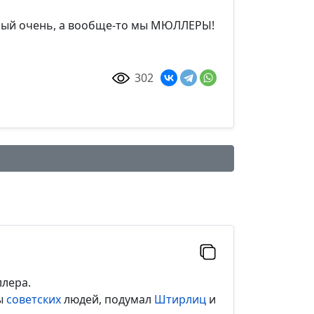
льный очень, а вообще-то мы МЮЛЛЕРЫ!
302
ллера.
ны
советских
людей, подумал
Штирлиц
и