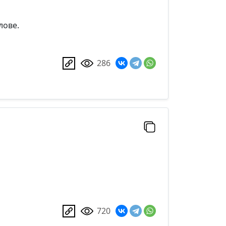
лове.
286
720