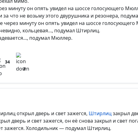
оехал мимо.
рез минуту он опять увидел на шоссе голосующего Мюл
альное кол-во символов - 500. Ручная модерация.
Ни за что не возьму этого двурушника и резонера, поду
е через минуту он опять увидел на шоссе голосующего
Очевидно, кольцевая..., подумал Штирлиц.
Издевается..., подумал Мюллер.
34
7
ирлиц открыл дверь и свет зажегся,
Штирлиц
закрыл две
крыл дверь и свет зажегся, он её снова закрыл и свет по
ет зажегся. Холодильник — подумал Штирлиц.