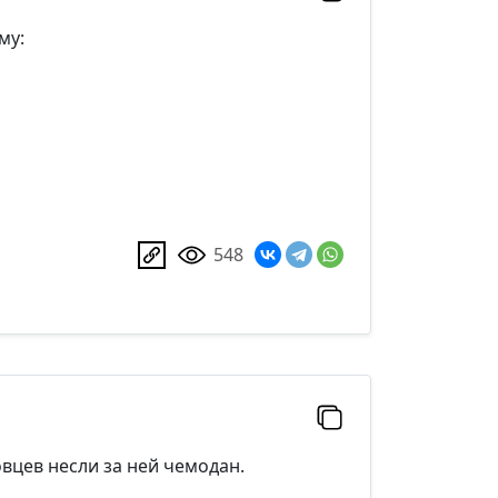
му:
548
вцев несли за ней чемодан.