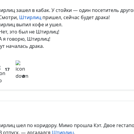
ирлиц зашел в кабак. У стойки — один посетитель друго
Смотри,
Штирлиц
пришел, сейчас будет драка!
ирлиц выпил кофе и ушел.
Нет, это был не Штирлиц!
А я говорю, Штирлиц!
тут началась драка.
17
0
ирлиц шел по коридору. Мимо прошла Кэт. Двое гестапо
В отпуск, — догадался
Штирлиц
.