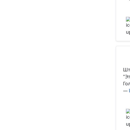
Шт
"Э
Го
—