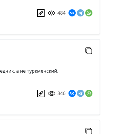
484
ведчик, а не туркменский.
346