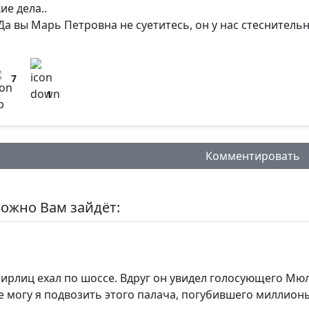
ие дела..
Да вы Марь Петровна не суетитесь, он у нас стесните
7
1
Комментировать
ожно Вам зайдёт:
нтарий:
ирлиц ехал по шоссе. Вдруг он увидел голосующего Мю
Не могу я подвозить этого палача, погубившего миллио