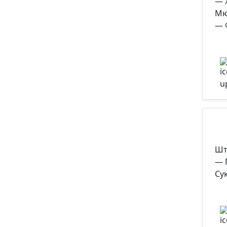
— 
Мю
— 
Шт
— 
Су