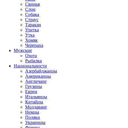
Свинья
Слон
Собака
Страус
Таракан
Улитка
Утка
Хомяк
Черепаха
Мужские
Охота
Рыбалка
Национальности
Азербайджанцы
Американцы
Англичане
Грузины
Евреи
Итальянцы
Китайцы
Молдаване
Немцы
Поляки
Украинцы
Финны