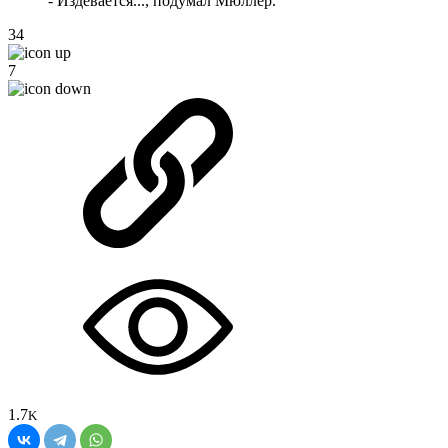
- Издевается..., подумал Мюллер.
34
7
1.7
K