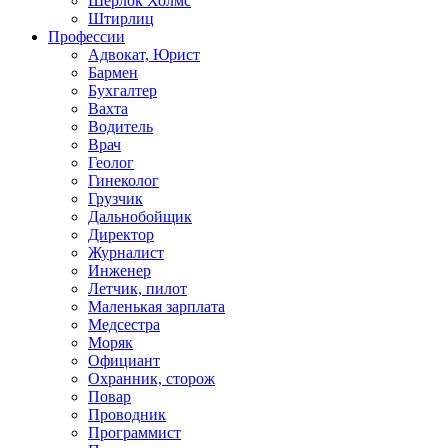
Шерлок Холмс
Штирлиц
Профессии
Адвокат, Юрист
Бармен
Бухгалтер
Вахта
Водитель
Врач
Геолог
Гинеколог
Грузчик
Дальнобойщик
Директор
Журналист
Инженер
Летчик, пилот
Маленькая зарплата
Медсестра
Моряк
Официант
Охранник, сторож
Повар
Проводник
Программист