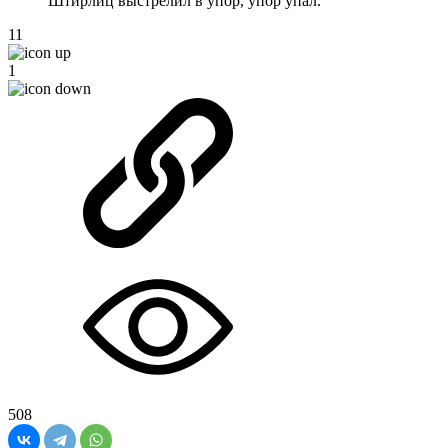
Штирлиц выстрелил в упор, упор упал.
11
1
508