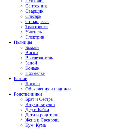
Психолог
Сантехник
Сварщик
Слесарь
Стюардесса
Тракторист
Учитель
Электрик
Пьяницы
Бомжи
Виски
Вытрезвитель
Запой
Коньяк
Похмелье
Разное
Логика
Объявления и надписи
Родственники
Брат и Сестра
Внуки, внучки
Дед и Бабка
Дети и родители
Жена и Свекровь
Кум, Кума