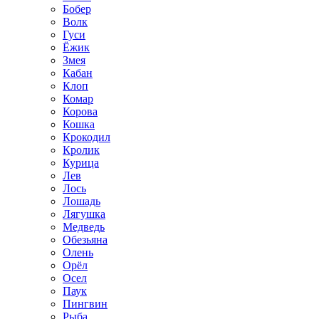
Бобер
Волк
Гуси
Ёжик
Змея
Кабан
Клоп
Комар
Корова
Кошка
Крокодил
Кролик
Курица
Лев
Лось
Лошадь
Лягушка
Медведь
Обезьяна
Олень
Орёл
Осел
Паук
Пингвин
Рыба