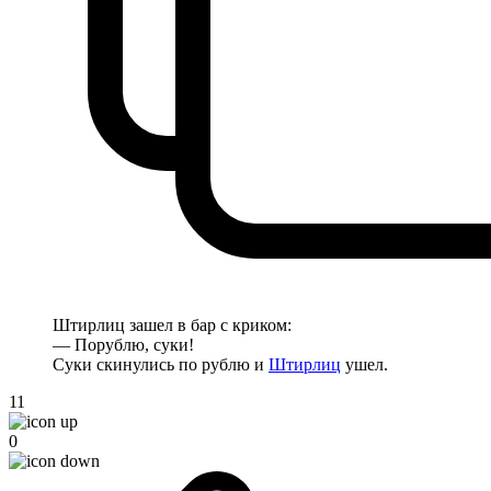
Штирлиц зашел в бар с криком:
— Порублю, суки!
Суки скинулись по рублю и
Штирлиц
ушел.
11
0