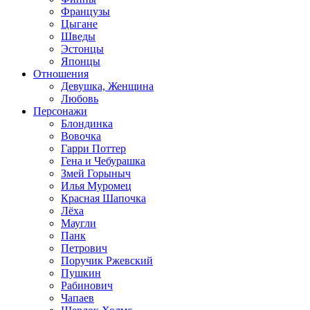
Французы
Цыгане
Шведы
Эстонцы
Японцы
Отношения
Девушка, Женщина
Любовь
Персонажи
Блондинка
Вовочка
Гарри Поттер
Гена и Чебурашка
Змей Горыныч
Илья Муромец
Красная Шапочка
Лёха
Маугли
Панк
Петрович
Поручик Ржевский
Пушкин
Рабинович
Чапаев