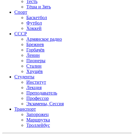
Тесть
Тёща и Зять
Спорт
Баскетбол
Футбол
Хоккей
СССР
Армянское радио
Брежнев
Горбачёв
Ленин
Пионеры
Сталин
Хрущёв
Студенты
Институт
Лекция
Преподаватель
Профессор
Экзамены, Сессия
Транспорт
Запорожец
Маршрутка
Троллейбус