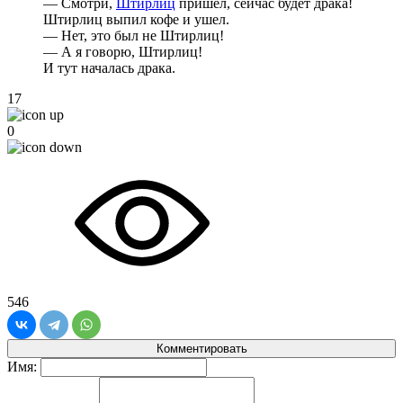
— Смотри,
Штирлиц
пришел, сейчас будет драка!
Штирлиц выпил кофе и ушел.
— Нет, это был не Штирлиц!
— А я говорю, Штирлиц!
И тут началась драка.
17
0
546
Комментировать
Имя: