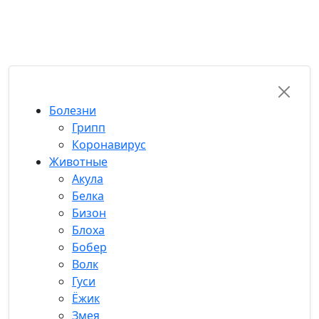
RU-FUN
Болезни
Грипп
Коронавирус
Животные
Акула
Белка
Бизон
Блоха
Бобер
Волк
Гуси
Ёжик
Змея