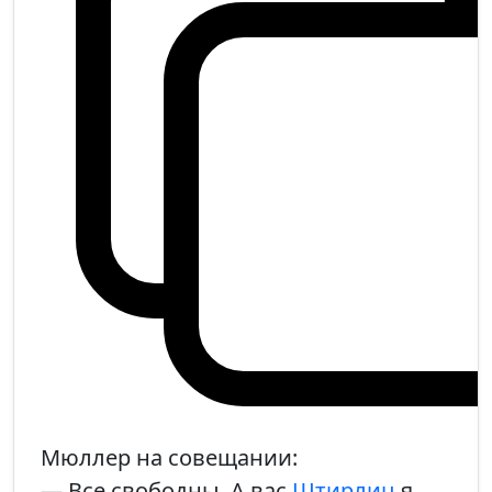
Мюллер на совещании:
— Все свободны. А вас
Штирлиц
я