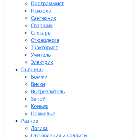
Программист
Психолог
Сантехник
Сварщик
Слесарь
Стюардесса
Тракторист
Учитель
Электрик
Пьяницы
Бомжи
Виски
Вытрезвитель
Запой
Коньяк
Похмелье
Разное
Логика
Объявления и надписи