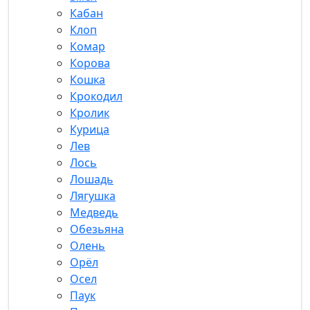
Кабан
Клоп
Комар
Корова
Кошка
Крокодил
Кролик
Курица
Лев
Лось
Лошадь
Лягушка
Медведь
Обезьяна
Олень
Орёл
Осел
Паук