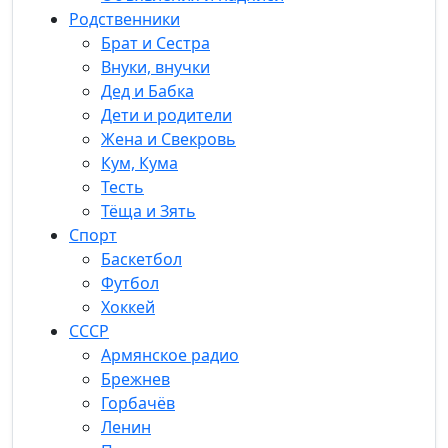
Родственники
Брат и Сестра
Внуки, внучки
Дед и Бабка
Дети и родители
Жена и Свекровь
Кум, Кума
Тесть
Тёща и Зять
Спорт
Баскетбол
Футбол
Хоккей
СССР
Армянское радио
Брежнев
Горбачёв
Ленин