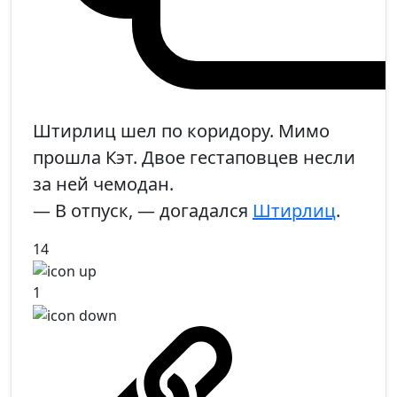
Штирлиц шел по коридору. Мимо
прошла Кэт. Двое гестаповцев несли
за ней чемодан.
— В отпуск, — догадался
Штирлиц
.
14
1