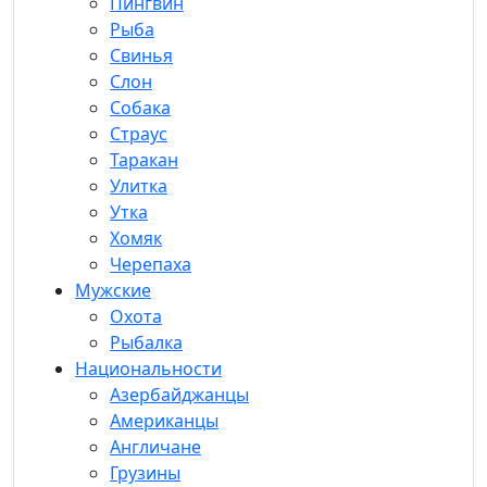
Пингвин
Рыба
Свинья
Слон
Собака
Страус
Таракан
Улитка
Утка
Хомяк
Черепаха
Мужские
Охота
Рыбалка
Национальности
Азербайджанцы
Американцы
Англичане
Грузины