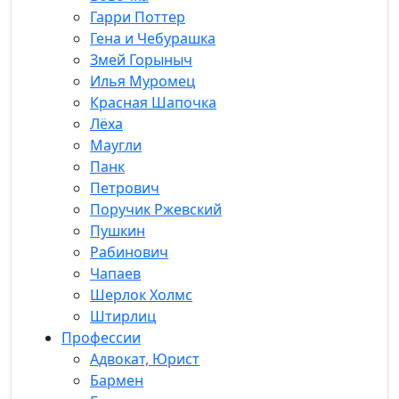
Гарри Поттер
Гена и Чебурашка
Змей Горыныч
Илья Муромец
Красная Шапочка
Лёха
Маугли
Панк
Петрович
Поручик Ржевский
Пушкин
Рабинович
Чапаев
Шерлок Холмс
Штирлиц
Профессии
Адвокат, Юрист
Бармен