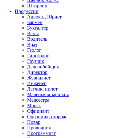
Шерлок Холмс
Штирлиц
Профессии
Адвокат, Юрист
Бармен
Бухгалтер
Вахта
Водитель
Врач
Геолог
Гинеколог
Грузчик
Дальнобойщик
Директор
Журналист
Инженер
Летчик, пилот
Маленькая зарплата
Медсестра
Моряк
Официант
Охранник, сторож
Повар
Проводник
Программист