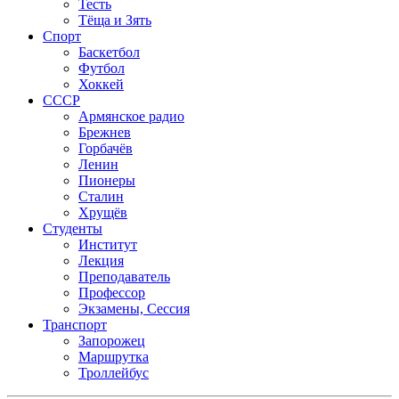
Тесть
Тёща и Зять
Спорт
Баскетбол
Футбол
Хоккей
СССР
Армянское радио
Брежнев
Горбачёв
Ленин
Пионеры
Сталин
Хрущёв
Студенты
Институт
Лекция
Преподаватель
Профессор
Экзамены, Сессия
Транспорт
Запорожец
Маршрутка
Троллейбус