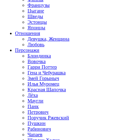
Французы
Цыгане
Шведы
Эстонцы
Японцы
Отношения
Девушка, Женщина
Любовь
Персонажи
Блондинка
Вовочка
Гарри Поттер
Гена и Чебурашка
Змей Горыныч
Илья Муромец
Красная Шапочка
Лёха
Маугли
Панк
Петрович
Поручик Ржевский
Пушкин
Рабинович
Чапаев