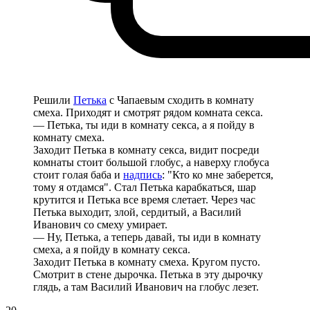
Решили
Петька
с Чапаевым сходить в комнату
смеха. Приходят и смотрят рядом комната секса.
— Петька, ты иди в комнату секса, а я пойду в
комнату смеха.
Заходит Петька в комнату секса, видит посреди
комнаты стоит большой глобус, а наверху глобуса
стоит голая баба и
надпись
: "Кто ко мне заберется,
тому я отдамся". Стал Петька карабкаться, шар
крутится и Петька все время слетает. Через час
Петька выходит, злой, сердитый, а Василий
Иванович со смеху умирает.
— Ну, Петька, а теперь давай, ты иди в комнату
смеха, а я пойду в комнату секса.
Заходит Петька в комнату смеха. Кругом пусто.
Смотрит в стене дырочка. Петька в эту дырочку
глядь, а там Василий Иванович на глобус лезет.