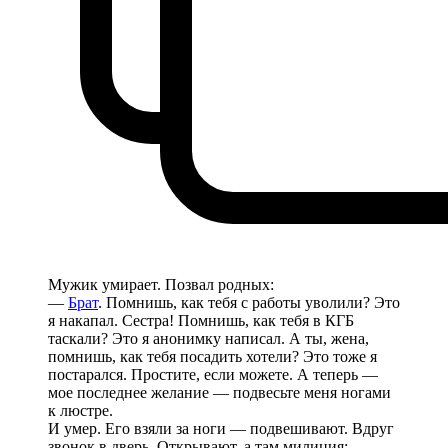
Мужик умирает. Позвал родных:
—
Брат
. Помнишь, как тебя с работы уволили? Это
я накапал. Сестра! Помнишь, как тебя в КГБ
таскали? Это я анонимку написал. А ты, жена,
помнишь, как тебя посадить хотели? Это тоже я
постарался. Простите, если можете. А теперь —
мое последнее желание — подвесьте меня ногами
к люстре.
И умер. Его взяли за ноги — подвешивают. Вдруг
звонок в дверь. Открывают, а там милиция: