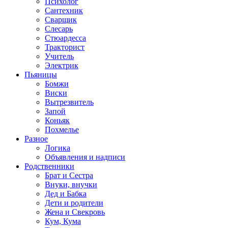
Психолог
Сантехник
Сварщик
Слесарь
Стюардесса
Тракторист
Учитель
Электрик
Пьяницы
Бомжи
Виски
Вытрезвитель
Запой
Коньяк
Похмелье
Разное
Логика
Объявления и надписи
Родственники
Брат и Сестра
Внуки, внучки
Дед и Бабка
Дети и родители
Жена и Свекровь
Кум, Кума