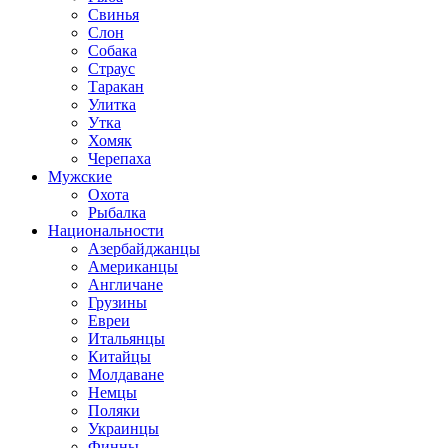
Свинья
Слон
Собака
Страус
Таракан
Улитка
Утка
Хомяк
Черепаха
Мужские
Охота
Рыбалка
Национальности
Азербайджанцы
Американцы
Англичане
Грузины
Евреи
Итальянцы
Китайцы
Молдаване
Немцы
Поляки
Украинцы
Финны