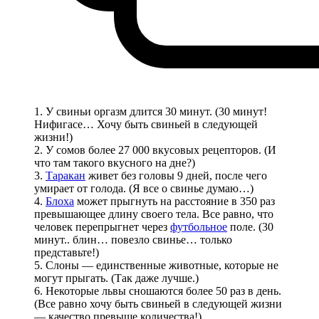
1. У свиньи оргазм длится 30 минут. (30 минут!
Нифигасе… Хочу быть свиньей в следующей
жизни!)
2. У сомов более 27 000 вкусовых рецепторов. (И
что там такого вкусного на дне?)
3.
Таракан
живет без головы 9 дней, после чего
умирает от голода. (Я все о свинье думаю…)
4.
Блоха
может прыгнуть на расстояние в 350 раз
превышающее длину своего тела. Все равно, что
человек перепрыгнет через
футбольное
поле. (30
минут.. блин… повезло свинье… только
представьте!)
5. Слоны — единственные животные, которые не
могут прыгать. (Так даже лучше.)
6. Некоторые львы сношаются более 50 раз в день.
(Все равно хочу быть свиньей в следующей жизни
— качество превыше количества!)