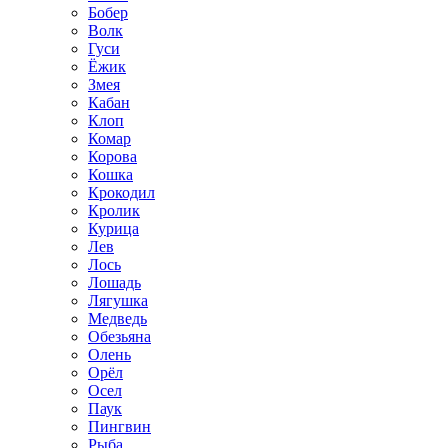
Бобер
Волк
Гуси
Ёжик
Змея
Кабан
Клоп
Комар
Корова
Кошка
Крокодил
Кролик
Курица
Лев
Лось
Лошадь
Лягушка
Медведь
Обезьяна
Олень
Орёл
Осел
Паук
Пингвин
Рыба