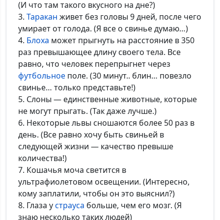
(И что там такого вкусного на дне?)
3.
Таракан
живет без головы 9 дней, после чего
умирает от голода. (Я все о свинье думаю…)
4.
Блоха
может прыгнуть на расстояние в 350
раз превышающее длину своего тела. Все
равно, что человек перепрыгнет через
футбольное
поле. (30 минут.. блин… повезло
свинье… только представьте!)
5. Слоны — единственные животные, которые
не могут прыгать. (Так даже лучше.)
6. Некоторые львы сношаются более 50 раз в
день. (Все равно хочу быть свиньей в
следующей жизни — качество превыше
количества!)
7. Кошачья моча светится в
ультрафиолетовом освещении. (Интересно,
кому заплатили, чтобы он это выяснил?)
8. Глаза у
страуса
больше, чем его мозг. (Я
знаю несколько таких людей)