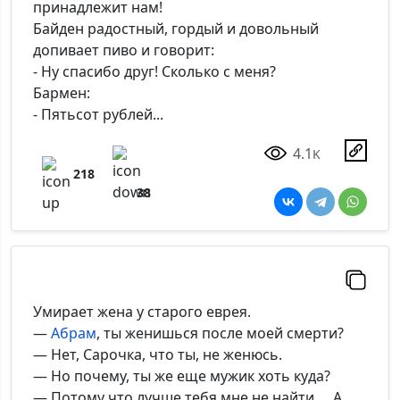
принадлежит нам!
Байден радостный, гордый и довольный
допивает пиво и говорит:
- Ну спасибо друг! Сколько с меня?
Бармен:
- Пятьсот рублей...
4.1
K
218
38
Умирает жена у старого еврея.
—
Абрам
, ты женишься после моей смерти?
— Нет, Сарочка, что ты, не женюсь.
— Но почему, ты же еще мужик хоть куда?
— Потому что лучше тебя мне не найти…. А