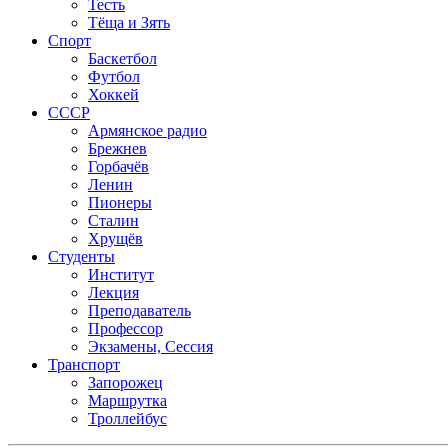
Тесть
Тёща и Зять
Спорт
Баскетбол
Футбол
Хоккей
СССР
Армянское радио
Брежнев
Горбачёв
Ленин
Пионеры
Сталин
Хрущёв
Студенты
Институт
Лекция
Преподаватель
Профессор
Экзамены, Сессия
Транспорт
Запорожец
Маршрутка
Троллейбус