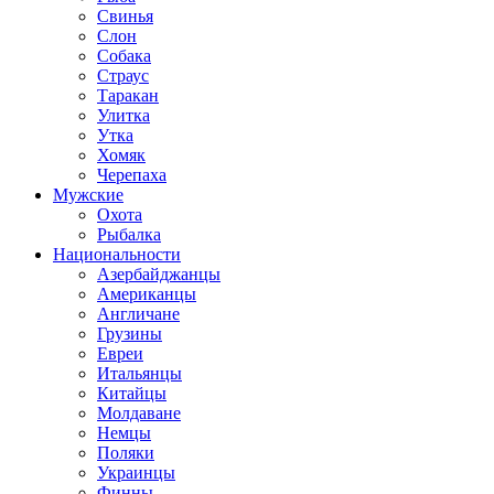
Свинья
Слон
Собака
Страус
Таракан
Улитка
Утка
Хомяк
Черепаха
Мужские
Охота
Рыбалка
Национальности
Азербайджанцы
Американцы
Англичане
Грузины
Евреи
Итальянцы
Китайцы
Молдаване
Немцы
Поляки
Украинцы
Финны