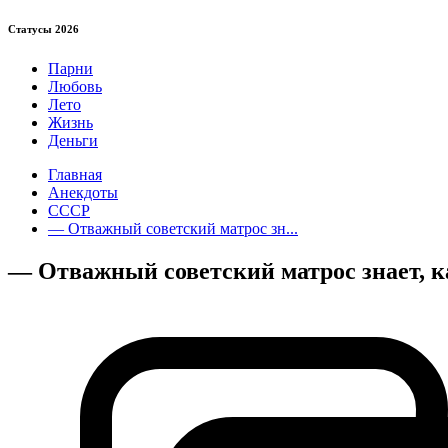
Статуcы 2026
Парни
Любовь
Лето
Жизнь
Деньги
Главная
Анекдоты
СССР
— Отважный советский матрос зн...
— Отважный советский матрос знает, к