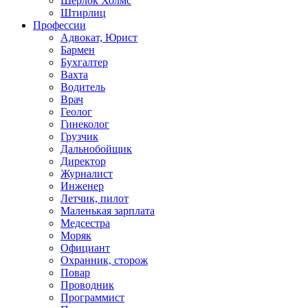
Шерлок Холмс
Штирлиц
Профессии
Адвокат, Юрист
Бармен
Бухгалтер
Вахта
Водитель
Врач
Геолог
Гинеколог
Грузчик
Дальнобойщик
Директор
Журналист
Инженер
Летчик, пилот
Маленькая зарплата
Медсестра
Моряк
Официант
Охранник, сторож
Повар
Проводник
Программист