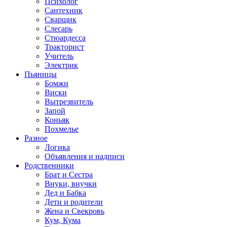
Психолог
Сантехник
Сварщик
Слесарь
Стюардесса
Тракторист
Учитель
Электрик
Пьяницы
Бомжи
Виски
Вытрезвитель
Запой
Коньяк
Похмелье
Разное
Логика
Объявления и надписи
Родственники
Брат и Сестра
Внуки, внучки
Дед и Бабка
Дети и родители
Жена и Свекровь
Кум, Кума