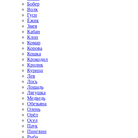
Бобер
Волк
Гуси
Ёжик
Змея
Кабан
Клоп
Комар
Корова
Кошка
Крокодил
Кролик
Курица
Лев
Лось
Лошадь
Лягушка
Медведь
Обезьяна
Олень
Орёл
Осел
Паук
Пингвин
Рыба