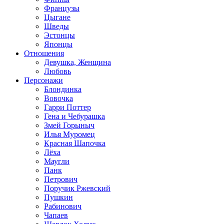
Французы
Цыгане
Шведы
Эстонцы
Японцы
Отношения
Девушка, Женщина
Любовь
Персонажи
Блондинка
Вовочка
Гарри Поттер
Гена и Чебурашка
Змей Горыныч
Илья Муромец
Красная Шапочка
Лёха
Маугли
Панк
Петрович
Поручик Ржевский
Пушкин
Рабинович
Чапаев