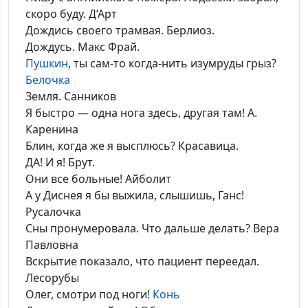
скоро буду. Д’Арт
Дождись своего трамвая. Берлиоз.
Дождусь. Макс Фрай.
Пушкин
, ты сам-то когда-нить изумруды грыз?
Белочка
Земля. Санников
Я быстро — одна нога здесь, другая там! А.
Каренина
Блин, когда же я высплюсь? Красавица.
ДА! И я! Брут.
Они все больные! Айболит
А у Диснея я бы выжила, слышишь, Ганс!
Русалочка
Сны пронумеровала. Что дальше делать? Вера
Павловна
Вскрытие показало, что пациент переедал.
Лесорубы
Олег, смотри под ноги!
Конь