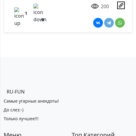
200
1
0
RU-FUN
Самые угарные анекдоты!
До слез:-)
Только лучшее!!!
Меню
Топ Категорий