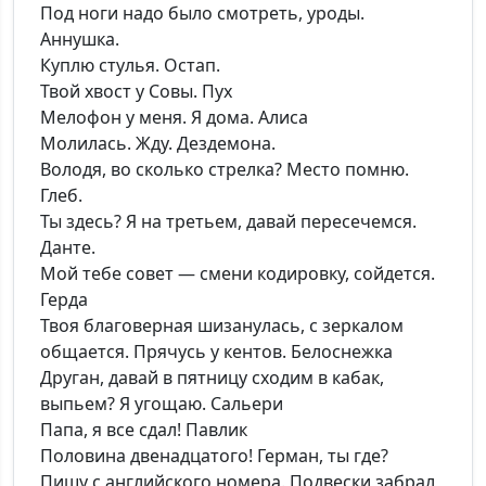
Под ноги надо было смотреть, уроды.
Аннушка.
Куплю стулья. Остап.
Твой хвост у Совы. Пух
Мелофон у меня. Я дома. Алиса
Молилась. Жду. Дездемона.
Володя, во сколько стрелка? Место помню.
Глеб.
Ты здесь? Я на третьем, давай пересечемся.
Данте.
Мой тебе совет — смени кодировку, сойдется.
Герда
Твоя благоверная шизанулась, с зеркалом
общается. Прячусь у кентов. Белоснежка
Друган, давай в пятницу сходим в кабак,
выпьем? Я угощаю. Сальери
Папа, я все сдал! Павлик
Половина двенадцатого! Герман, ты где?
Пишу с английского номера. Подвески забрал,