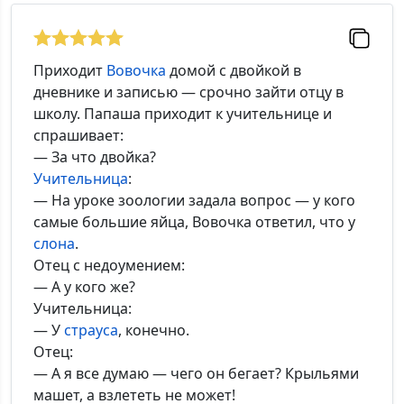
Приходит
Вовочка
домой с двойкой в
дневнике и записью — срочно зайти отцу в
школу. Папаша приходит к учительнице и
спрашивает:
— За что двойка?
Учительница
:
— На уроке зоологии задала вопрос — у кого
самые большие яйца, Вовочка ответил, что у
слона
.
Отец с недоумением:
— А у кого же?
Учительница:
— У
страуса
, конечно.
Отец:
— А я все думаю — чего он бегает? Крыльями
машет, а взлететь не может!