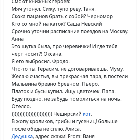
Смс от книжных героев:
Мяч утонул. Сижу, тупо реву. Таня.
Скока пацанов брать с собой? Черномор
Кто со мной на каток? Саша Невский
*Максимальное кол-во символов - 500. Ручная модерация.
Срочно уточни расписание поездов на Москву.
Анна
Добавить
Это шутка была, про черевички! И где тебя
черт носит?! Оксана.
Я его выбросил. Фродо.
Что-то ты, Герасим, не договариваешь. Муму.
Желаю счастья, вы прекрасная пара, в постели
Мальвина бревно бревном. Пьеро.
Платок и бусы купил. Ищу цветочек. Папа.
Буду поздно, не забудь помолиться на ночь.
Отелло.
)))))))))))))))))))))))))) Чеширский
кот
.
В жопу кроликов, грибы и гусениц! больше
после обеда не сплю. Алиса.
Дедушка
, адрес скажи! From: Ваня