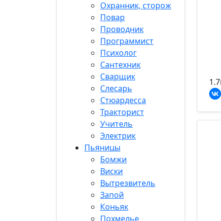
Охранник, сторож
Повар
Проводник
Программист
Психолог
Сантехник
Сварщик
1.7
Слесарь
Стюардесса
Тракторист
Учитель
Электрик
Пьяницы
Бомжи
Виски
Вытрезвитель
Запой
Коньяк
Похмелье