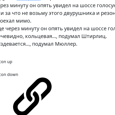
рез минуту он опять увидел на шоссе голос
Ни за что не возьму этого двурушника и рез
оехал мимо.
е через минуту он опять увидел на шоссе г
Очевидно, кольцевая..., подумал Штирлиц.
Издевается..., подумал Мюллер.