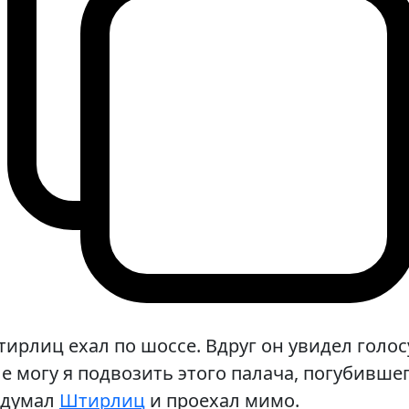
ирлиц ехал по шоссе. Вдруг он увидел гол
Не могу я подвозить этого палача, погубив
одумал
Штирлиц
и проехал мимо.