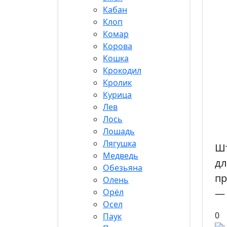
Кабан
Клоп
Комар
Корова
Кошка
Крокодил
Кролик
Курица
Лев
Лось
Лошадь
Лягушка
Шт
Медведь
дл
Обезьяна
пр
Олень
Орёл
— 
Осел
0
Паук