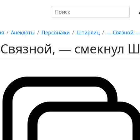
откие
10 на оценку
ая
Анекдоты
Персонажи
Штирлиц
— Связной, —
Связной, — смекнул Ш