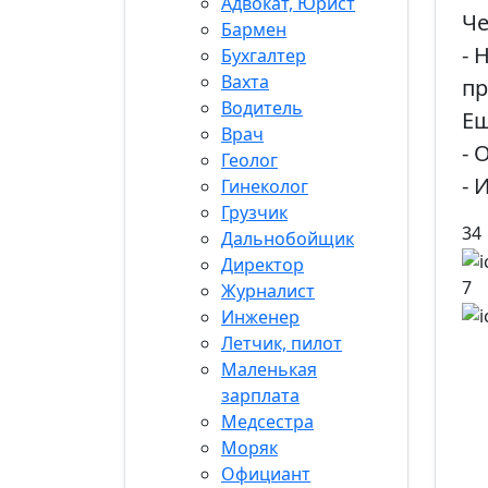
Адвокат, Юрист
Че
Бармен
- 
Бухгалтер
Вахта
пр
Водитель
Ещ
Врач
- 
Геолог
- 
Гинеколог
Грузчик
34
Дальнобойщик
Директор
7
Журналист
Инженер
Летчик, пилот
Маленькая
зарплата
Медсестра
Моряк
Официант