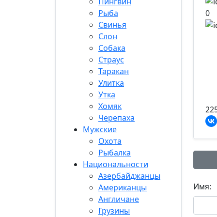
Пингвин
0
Рыба
Свинья
Слон
Собака
Страус
Таракан
Улитка
Утка
Хомяк
22
Черепаха
Мужские
Охота
Рыбалка
Национальности
Азербайджанцы
Имя:
Американцы
Англичане
Грузины