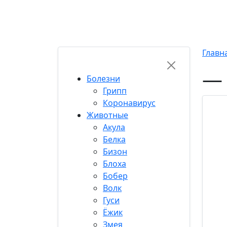
Хиты
Популярные
Топ 50
Свежие
Кор
RU-FUN
Главн
— 
Болезни
Грипп
Коронавирус
Животные
Акула
Белка
Бизон
Блоха
Бобер
Волк
Гуси
Ёжик
Змея