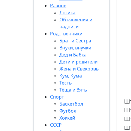
Разное
Логика
Объявления и
надписи
Родственники
Брат и Сестра
Внуки, внучки
Дед и Бабка
Дети и родители
Жена и Свекровь
Кум, Кума
Тесть
Тёща и Зять
Спорт
Шт
Баскетбол
Шт
Футбол
Хоккей
Шт
СССР
Ш