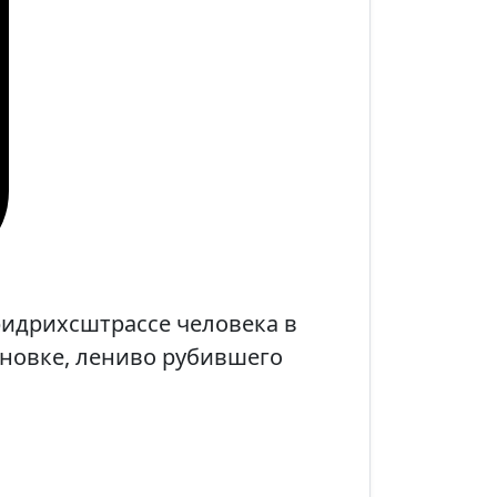
ридрихсштрассе человека в
новке, лениво рубившего