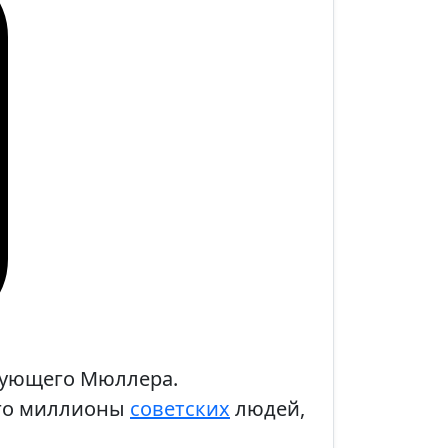
осующего Мюллера.
шего миллионы
советских
людей,