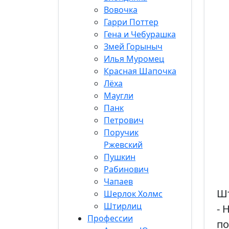
Вовочка
Гарри Поттер
Гена и Чебурашка
Змей Горыныч
Илья Муромец
Красная Шапочка
Лёха
Маугли
Панк
Петрович
Поручик
Ржевский
Пушкин
Рабинович
Чапаев
Шт
Шерлок Холмс
Штирлиц
- 
Профессии
п