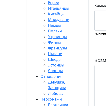
Евреи
Комме
Итальянцы
Китайцы
Молдаване
Немцы
Поляки
*Максим
Украинцы
Финны
Французы
Цыгане
Шведы
Возм
Эстонцы
Японцы
Отношения
Девушка,
Женщина
Любовь
Персонажи
Блондинка