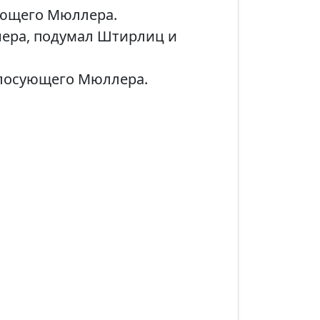
ующего Мюллера.
онера, подумал Штирлиц и
олосующего Мюллера.