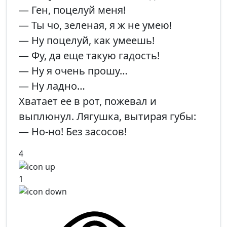
— Ген, поцелуй меня!
— Ты чо, зеленая, я ж не умею!
— Ну поцелуй, как умеешь!
— Фу, да еще такую гадость!
— Ну я очень прошу…
— Ну ладно…
Хватает ее в рот, пожевал и
выплюнул. Лягушка, вытирая губы:
— Но-но! Без засосов!
4
1