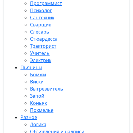
Программист
Психолог
Сантехник
Сварщик
Слесарь
Стюардесса
Тракторист
Учитель
Электрик
Пьяницы
Бомжи
Виски
Вытрезвитель
Запой
Коньяк
Похмелье
Разное
Логика
Объявления и надписи