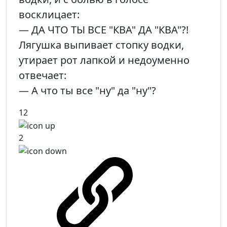
восклицает:
— ДА ЧТО ТЫ ВСЕ "КВА" ДА "КВА"?!
Лягушка выпивает стопку водки,
утирает рот лапкой и недоуменно
отвечает:
— А что ты все "ну" да "ну"?
12
2