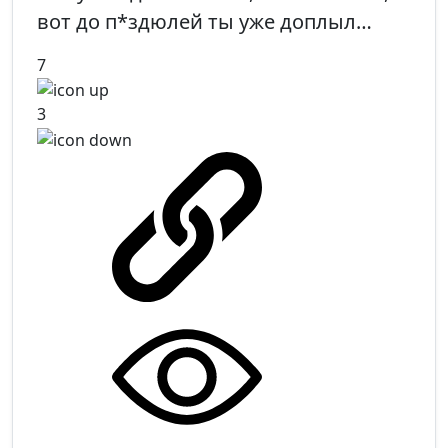
вот до п*здюлей ты уже доплыл…
7
3