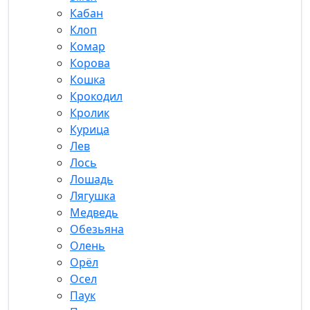
Кабан
Клоп
Комар
Корова
Кошка
Крокодил
Кролик
Курица
Лев
Лось
Лошадь
Лягушка
Медведь
Обезьяна
Олень
Орёл
Осел
Паук