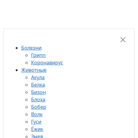
RU-FUN
Болезни
Грипп
Коронавирус
Животные
Акула
Белка
Бизон
Блоха
Бобер
Волк
Гуси
Ёжик
Змея