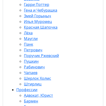
Гарри Поттер
Гена и Чебурашка
Змей Горыныч
Илья Муромец
Красная Шапочка
Лёха
Маугли
Панк
Петрович
Поручик Ржевский
Пушкин
Рабинович
Чапаев
Шерлок Холмс
Штирлиц
Профессии
Адвокат, Юрист
Бармен