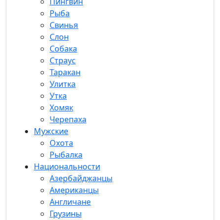
Пингвин
Рыба
Свинья
Слон
Собака
Страус
Таракан
Улитка
Утка
Хомяк
Черепаха
Мужские
Охота
Рыбалка
Национальности
Азербайджанцы
Американцы
Англичане
Грузины