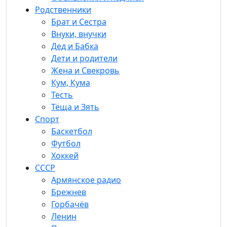
Родственники
Брат и Сестра
Внуки, внучки
Дед и Бабка
Дети и родители
Жена и Свекровь
Кум, Кума
Тесть
Тёща и Зять
Спорт
Баскетбол
Футбол
Хоккей
СССР
Армянское радио
Брежнев
Горбачёв
Ленин