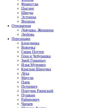
Французы
Цыгане
Шведы
Эстонцы
Японцы
Отношения
Девушка, Женщина
Любовь
Персонажи
Блондинка
Вовочка
Гарри Поттер
Гена и Чебурашка
Змей Горыныч
Илья Муромец
Красная Шапочка
Лёха
Маугли
Панк
Петрович
Поручик Ржевский
Пушкин
Рабинович
Чапаев