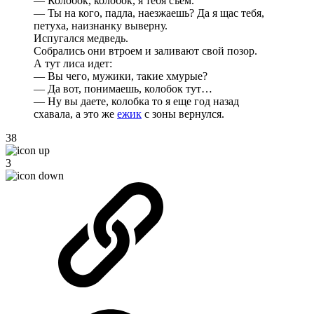
— Колобок, колобок, я тебя съем.
— Ты на кого, падла, наезжаешь? Да я щас тебя,
петуха, наизнанку выверну.
Испугался медведь.
Собрались они втроем и заливают свой позор.
А тут лиса идет:
— Вы чего, мужики, такие хмурые?
— Да вот, понимаешь, колобок тут…
— Ну вы даете, колобка то я еще год назад
схавала, а это же
ежик
с зоны вернулся.
38
3