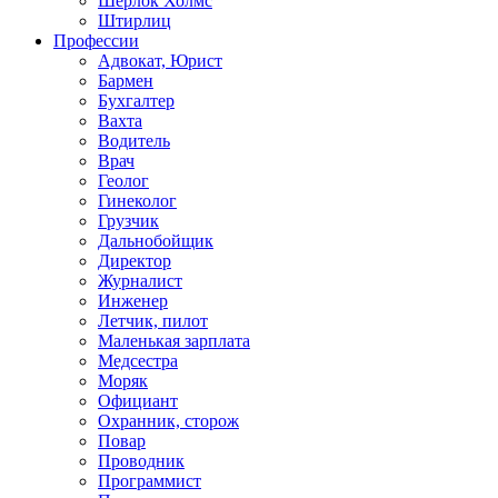
Шерлок Холмс
Штирлиц
Профессии
Адвокат, Юрист
Бармен
Бухгалтер
Вахта
Водитель
Врач
Геолог
Гинеколог
Грузчик
Дальнобойщик
Директор
Журналист
Инженер
Летчик, пилот
Маленькая зарплата
Медсестра
Моряк
Официант
Охранник, сторож
Повар
Проводник
Программист