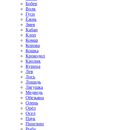
Бобер
Волк
Гуси
Ёжик
Змея
Кабан
Клоп
Комар
Корова
Кошка
Крокодил
Кролик
Курица
Лев
Лось
Лошадь
Лягушка
Медведь
Обезьяна
Олень
Орёл
Осел
Паук
Пингвин
Рыба