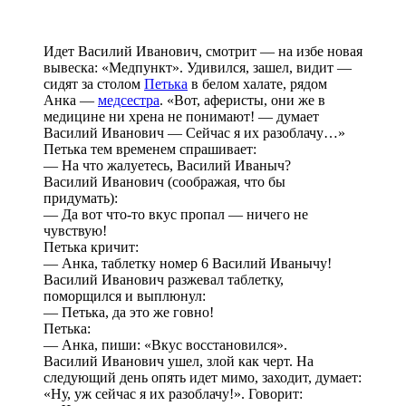
Идет Василий Иванович, смотрит — на избе новая
вывеска: «Медпункт». Удивился, зашел, видит —
сидят за столом
Петька
в белом халате, рядом
Анка —
медсестра
. «Вот, аферисты, они же в
медицине ни хрена не понимают! — думает
Василий Иванович — Сейчас я их разоблачу…»
Петька тем временем спрашивает:
— На что жалуетесь, Василий Иваныч?
Василий Иванович (соображая, что бы
придумать):
— Да вот что-то вкус пропал — ничего не
чувствую!
Петька кричит:
— Анка, таблетку номер 6 Василий Иванычу!
Василий Иванович разжевал таблетку,
поморщился и выплюнул:
— Петька, да это же говно!
Петька:
— Анка, пиши: «Вкус восстановился».
Василий Иванович ушел, злой как черт. На
следующий день опять идет мимо, заходит, думает:
«Ну, уж сейчас я их разоблачу!». Говорит: