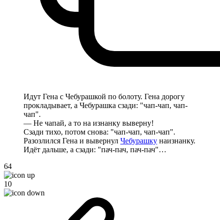
Идут Гена с Чебурашкой по болоту. Гена дорогу
прокладывает, а Чебурашка сзади: "чап-чап, чап-
чап".
— Не чапай, а то на изнанку выверну!
Сзади тихо, потом снова: "чап-чап, чап-чап".
Разозлился Гена и вывернул
Чебурашку
наизнанку.
Идёт дальше, а сзади: "пач-пач, пач-пач"…
64
10