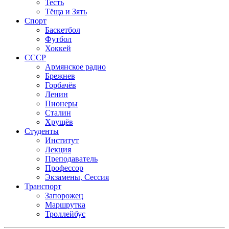
Тесть
Тёща и Зять
Спорт
Баскетбол
Футбол
Хоккей
СССР
Армянское радио
Брежнев
Горбачёв
Ленин
Пионеры
Сталин
Хрущёв
Студенты
Институт
Лекция
Преподаватель
Профессор
Экзамены, Сессия
Транспорт
Запорожец
Маршрутка
Троллейбус