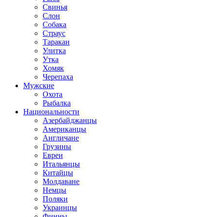
Свинья
Слон
Собака
Страус
Таракан
Улитка
Утка
Хомяк
Черепаха
Мужские
Охота
Рыбалка
Национальности
Азербайджанцы
Американцы
Англичане
Грузины
Евреи
Итальянцы
Китайцы
Молдаване
Немцы
Поляки
Украинцы
Финны