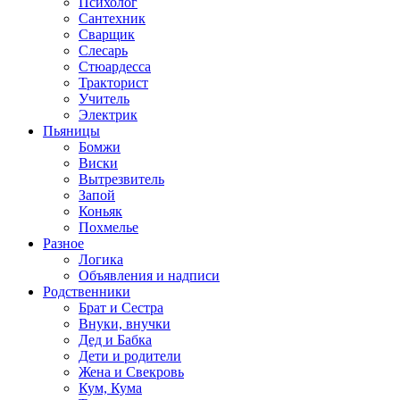
Психолог
Сантехник
Сварщик
Слесарь
Стюардесса
Тракторист
Учитель
Электрик
Пьяницы
Бомжи
Виски
Вытрезвитель
Запой
Коньяк
Похмелье
Разное
Логика
Объявления и надписи
Родственники
Брат и Сестра
Внуки, внучки
Дед и Бабка
Дети и родители
Жена и Свекровь
Кум, Кума