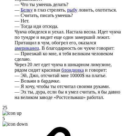
— Что ты умеешь делать?
—
Белку
в глаз стрелять,
рыбу
ловить, охотиться.
— Считать, писать умеешь?
— Нет.
— Тогда иди отсюда.
Чукча обиделся и уехал. Настала весна. Идет чукча
по тундре и видит еще один замерший лежит.
Притащил в чум, обогрел его, оказался
американец
. В благодарность он чукче говорит:
— Приезжай ко мне, я тебя великим человеком
сделаю.
Через 20 лет едет чукча в шикарном лимузине,
рядом сидит красивая
блондинка
и говорит:
— Эй, Джо, отсчитай мне 10000$ на платье.
— Возьми в бардачке.
— Я хочу, чтобы ты отсчитал своими руками.
— Эх ты, дура, если бы я умел считать, я бы давно
на великом заводе «Ростсельмаш» работал.
25
5