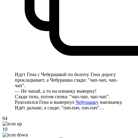
Идут Гена с Чебурашкой по болоту. Гена дорогу
прокладывает, а Чебурашка сзади: "чап-чап, чап-
чап".
— Не чапай, а то на изнанку выверну!
Сзади тихо, потом снова: "чап-чап, чап-чап".
Разозлился Гена и вывернул
Чебурашку
наизнанку.
Идёт дальше, а сзади: "пач-пач, пач-пач"…
64
10