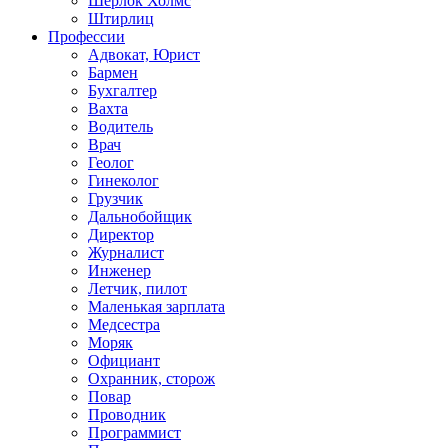
Шерлок Холмс
Штирлиц
Профессии
Адвокат, Юрист
Бармен
Бухгалтер
Вахта
Водитель
Врач
Геолог
Гинеколог
Грузчик
Дальнобойщик
Директор
Журналист
Инженер
Летчик, пилот
Маленькая зарплата
Медсестра
Моряк
Официант
Охранник, сторож
Повар
Проводник
Программист