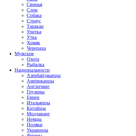
Свинья
Слон
Собака
Страус
Таракан
Улитка
Утка
Хомяк
Черепаха
Мужские
Охота
Рыбалка
Национальности
Азербайджанцы
Американцы
Англичане
Грузины
Евреи
Итальянцы
Китайцы
Молдаване
Немцы
Поляки
Украинцы
Финны