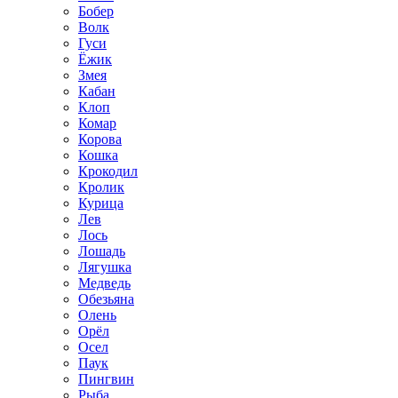
Бобер
Волк
Гуси
Ёжик
Змея
Кабан
Клоп
Комар
Корова
Кошка
Крокодил
Кролик
Курица
Лев
Лось
Лошадь
Лягушка
Медведь
Обезьяна
Олень
Орёл
Осел
Паук
Пингвин
Рыба