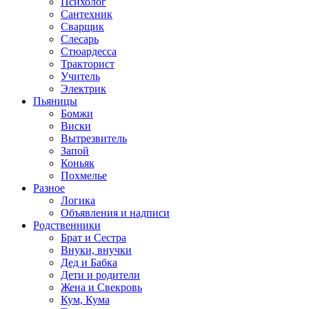
Психолог
Сантехник
Сварщик
Слесарь
Стюардесса
Тракторист
Учитель
Электрик
Пьяницы
Бомжи
Виски
Вытрезвитель
Запой
Коньяк
Похмелье
Разное
Логика
Объявления и надписи
Родственники
Брат и Сестра
Внуки, внучки
Дед и Бабка
Дети и родители
Жена и Свекровь
Кум, Кума