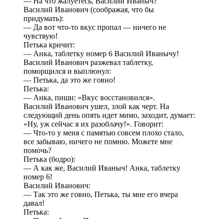
— На что жалуетесь, Василий Иваныч?
Василий Иванович (соображая, что бы
придумать):
— Да вот что-то вкус пропал — ничего не
чувствую!
Петька кричит:
— Анка, таблетку номер 6 Василий Иванычу!
Василий Иванович разжевал таблетку,
поморщился и выплюнул:
— Петька, да это же говно!
Петька:
— Анка, пиши: «Вкус восстановился».
Василий Иванович ушел, злой как черт. На
следующий день опять идет мимо, заходит, думает:
«Ну, уж сейчас я их разоблачу!». Говорит:
— Что-то у меня с памятью совсем плохо стало,
все забываю, ничего не помню. Можете мне
помочь?
Петька (бодро):
— А как же, Василий Иваныч! Анка, таблетку
номер 6!
Василий Иванович:
— Так это же говно, Петька, ты мне его вчера
давал!
Петька: