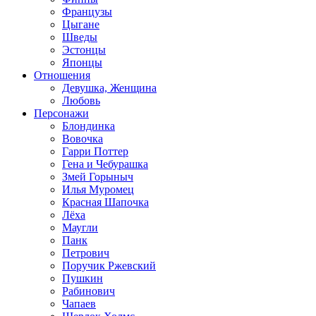
Французы
Цыгане
Шведы
Эстонцы
Японцы
Отношения
Девушка, Женщина
Любовь
Персонажи
Блондинка
Вовочка
Гарри Поттер
Гена и Чебурашка
Змей Горыныч
Илья Муромец
Красная Шапочка
Лёха
Маугли
Панк
Петрович
Поручик Ржевский
Пушкин
Рабинович
Чапаев