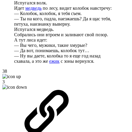
Испугался волк.
Идет
медведь
по лесу, видит колобок навстречу:
— Колобок, колобок, я тебя съем.
— Ты на кого, падла, наезжаешь? Да я щас тебя,
петуха, наизнанку выверну.
Испугался медведь.
Собрались они втроем и заливают свой позор.
А тут лиса идет:
— Вы чего, мужики, такие хмурые?
— Да вот, понимаешь, колобок тут…
— Ну вы даете, колобка то я еще год назад
схавала, а это же
ежик
с зоны вернулся.
38
3