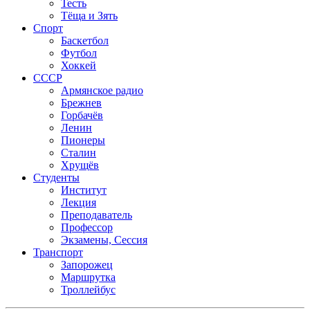
Тесть
Тёща и Зять
Спорт
Баскетбол
Футбол
Хоккей
СССР
Армянское радио
Брежнев
Горбачёв
Ленин
Пионеры
Сталин
Хрущёв
Студенты
Институт
Лекция
Преподаватель
Профессор
Экзамены, Сессия
Транспорт
Запорожец
Маршрутка
Троллейбус