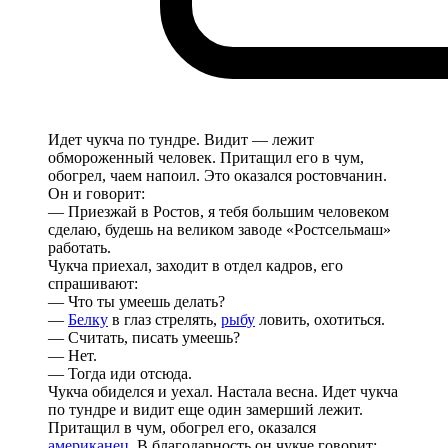
Идет чукча по тундре. Видит — лежит
обмороженный человек. Притащил его в чум,
обогрел, чаем напоил. Это оказался ростовчанин.
Он и говорит:
— Приезжай в Ростов, я тебя большим человеком
сделаю, будешь на великом заводе «Ростсельмаш»
работать.
Чукча приехал, заходит в отдел кадров, его
спрашивают:
— Что ты умеешь делать?
—
Белку
в глаз стрелять,
рыбу
ловить, охотиться.
— Считать, писать умеешь?
— Нет.
— Тогда иди отсюда.
Чукча обиделся и уехал. Настала весна. Идет чукча
по тундре и видит еще один замерший лежит.
Притащил в чум, обогрел его, оказался
американец
. В благодарность он чукче говорит: