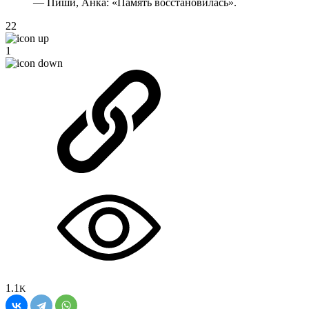
— Пиши, Анка: «Память восстановилась».
22
1
1.1
K