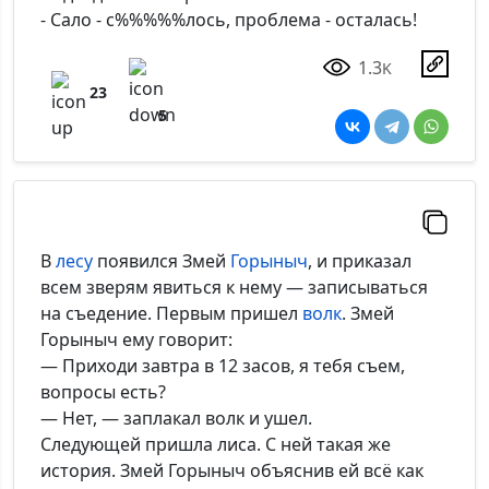
- Сало - с%%%%%лось, проблема - осталась!
1.3
K
23
5
В
лесу
появился Змей
Горыныч
, и приказал
всем зверям явиться к нему — записываться
на съедение. Первым пришел
волк
. Змей
Горыныч ему говорит:
— Приходи завтра в 12 засов, я тебя съем,
вопросы есть?
— Нет, — заплакал волк и ушел.
Следующей пришла лиса. С ней такая же
история. Змей Горыныч объяснив ей всё как