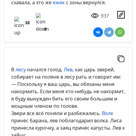
схавала, а это же
ежик
с зоны вернулся.
937
38
3
В
лесу
начался голод.
Лев
, как царь зверей,
собирает на поляне в лесу рать и говорит им:
— Поскольку я ваш царь, вы обязаны меня
накормить. Если меня кто-нибудь не накормит,
я буду вынужден бить его своим большим и
мощным членом по голове.
Звери все всё поняли и разбежались.
Волк
принёс барана, лев поблагодарил волка. Лиса
принесла курочку, а заяц принёс капусты. Лев к
зайцу: