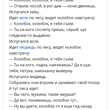
— Колобок, колобок, я тебя съем.
— Отвали, косой, в рог дам — кони двинешь.
Испугался заяц.
*Максимальное кол-во символов - 500. Ручная модерация.
Идет
волк
по лесу, видит колобок навстречу:
— Колобок, колобок, я тебя съем.
Добавить
— Ты на кого сослепу прешь, серый, ща
гляделки-то выдавлю.
Испугался волк.
Идет
медведь
по лесу, видит колобок
навстречу:
— Колобок, колобок, я тебя съем.
— Ты на кого, падла, наезжаешь? Да я щас
тебя, петуха, наизнанку выверну.
Испугался медведь.
Собрались они втроем и заливают свой позор.
А тут лиса идет:
— Вы чего, мужики, такие хмурые?
— Да вот, понимаешь, колобок тут…
— Ну вы даете, колобка то я еще год назад