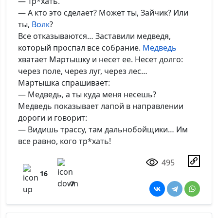
— Тр*хать.
— А кто это сделает? Может ты, Зайчик? Или
ты,
Волк
?
Все отказываются… Заставили медведя,
который проспал все собрание.
Медведь
хватает Мартышку и несет ее. Несет долго:
через поле, через луг, через лес…
Мартышка спрашивает:
— Медведь, а ты куда меня несешь?
Медведь показывает лапой в направлении
дороги и говорит:
— Видишь трассу, там дальнобойщики… Им
все равно, кого тр*хать!
495
16
7