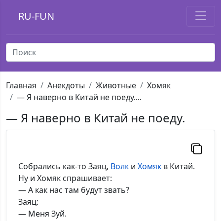
RU-FUN
Главная
Анекдоты
Животные
Хомяк
— Я наверно в Китай не поеду....
— Я наверно в Китай не поеду.
Собрались как-то Заяц,
Волк
и
Хомяк
в Китай.
Ну и Хомяк спрашивает:
— А как нас там будут звать?
Заяц:
— Меня Зуй.