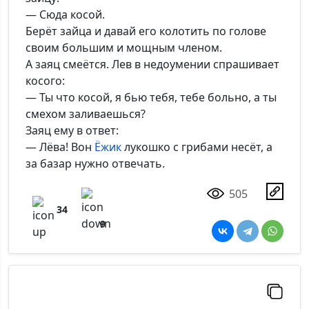
— Сюда косой.
Берёт зайца и давай его колотить по голове
своим большим и мощным членом.
А заяц смеётся. Лев в недоумении спрашивает
косого:
— Ты что косой, я бью тебя, тебе больно, а ты
смехом заливаешься?
Заяц ему в ответ:
— Лёва! Вон
Ёжик
лукошко с грибами несёт, а
за базар нужно отвечать.
505
34
9