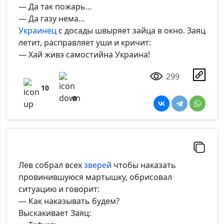
— Да так пожарь…
— Да газу нема…
Украинец
с досады швыряет зайца в окно. Заяц
летит, расправляет уши и кричит:
— Хай живэ самостийна Украина!
299
10
0
Лев собрал всех
зверей
чтобы наказать
провинившуюся мартышку, обрисовал
ситуацию и говорит:
— Как наказывать будем?
Выскакивает Заяц: