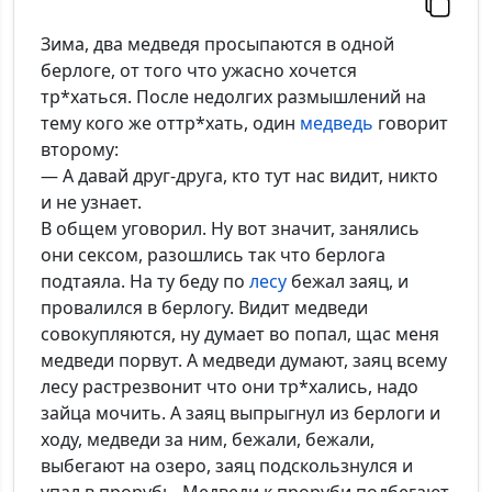
Зима, два медведя просыпаются в одной
берлоге, от того что ужасно хочется
тр*хаться. После недолгих размышлений на
тему кого же оттр*хать, один
медведь
говорит
второму:
— А давай друг-друга, кто тут нас видит, никто
и не узнает.
В общем уговорил. Ну вот значит, занялись
они сексом, разошлись так что берлога
подтаяла. На ту беду по
лесу
бежал заяц, и
провалился в берлогу. Видит медведи
совокупляются, ну думает во попал, щас меня
медведи порвут. А медведи думают, заяц всему
лесу растрезвонит что они тр*хались, надо
зайца мочить. А заяц выпрыгнул из берлоги и
ходу, медведи за ним, бежали, бежали,
выбегают на озеро, заяц подскользнулся и