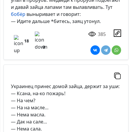
упал в прорубь. Медведи к проруби подбегают
и давай зайца лапами там вылавливать. Тут
бобёр
выныривает и говорит:
— Идите дальше *битесь, заяц утонул.
385
18
3
Украинец принес домой зайца, держит за уши:
— Ксана, на-ко пожарь!
— На чем?
— На на масле…
— Нема масла.
— Дак на сале…
— Нема сала.