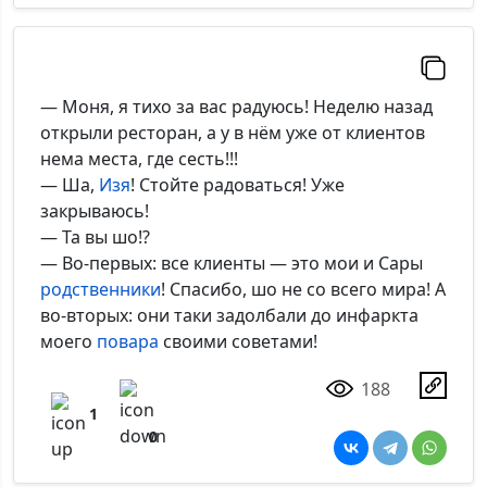
— Моня, я тихо за вас радуюсь! Неделю назад
открыли ресторан, а у в нём уже от клиентов
нема места, где сесть!!!
— Ша,
Изя
! Стойте радоваться! Уже
закрываюсь!
— Та вы шо!?
— Во-первых: все клиенты — это мои и Сары
родственники
! Спасибо, шо не со всего мира! А
во-вторых: они таки задолбали до инфаркта
моего
повара
своими советами!
188
1
0