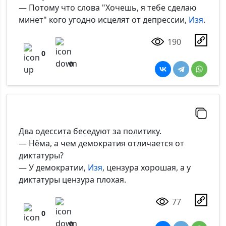
— Потому что слова "Хочешь, я тебе сделаю
минет" кого угодно исцелят от депрессии,
Изя
.
190
0
0
Два одессита беседуют за политику.
— Нёма, а чем демократия отличается от
диктатуры?
— У демократии,
Изя
, цензура хорошая, а у
диктатуры цензура плохая.
77
0
0