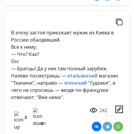
В эпоху застоя приезжает мужик из Киева в
Россию обалдевший.
Все к нему:
— Что? Как?
Он:
— Братцы! Да у них там полный зарубеж.
Налево посмотришь —
итальянский
магазин
"Тканини", направо —
японский
"Гудзики", и
чего не спросишь — везде по-французки
отвечают: "Вже нема".
242
2
1