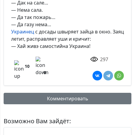
— Дак на сале…
— Нема сала.
— Да так пожарь…
— Да газу нема…
Украинец
с досады швыряет зайца в окно. Заяц
летит, расправляет уши и кричит:
— Хай живэ самостийна Украина!
297
10
0
Комментировать
Имя:
Возможно Вам зайдёт: