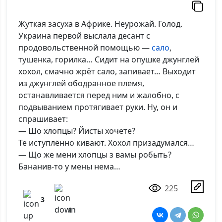
Комментарий:
Жуткая засуха в Африке. Неурожай. Голод.
Украина первой выслала десант с
продовольственной помощью —
сало
,
тушенка, горилка… Сидит на опушке джунглей
*Максимальное кол-во символов - 500. Ручная модерация.
хохол, смачно жрёт сало, запивает… Выходит
из джунглей ободранное племя,
Добавить
останавливается перед ним и жалобно, с
подвыванием протягивает руки. Ну, он и
спрашивает:
— Шо хлопцы? Йисты хочете?
Те иступлённо кивают. Хохол призадумался…
— Що же мени хлопцы з вамы робыть?
Бананив-то у мены нема…
225
3
1