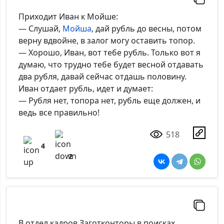
Приходит Иван к Мойше:
— Слушай,
Мойша
, дай рубль до весны, потом
верну вдвойне, в залог могу оставить топор.
— Хорошо, Иван, вот тебе рубль. Только вот я
думаю, что трудно тебе будет весной отдавать
два рубля, давай сейчас отдашь половину.
Иван отдает рубль, идет и думает:
— Рубля нет, топора нет, рубль еще должен, и
ведь все правильно!
518
4
2
В отдел кадров Заготконторы в поисках