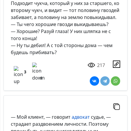
Подходит чукча, который у них за старшего, ко
второму чукч, и видит — тот половину гвоздей
забивает, а половину на землю повыкидывал.
— Ты чего хорошие гвозди выкидываешь?
— Хорошие? Разуй глаза! У них шляпка не с
того конца!
— Ну ты дебил! А с той стороны дома — чем
будешь прибивать?
217
3
1
— Мой клиент, — говорит
адвокат
судье, —
страдает раздвоением личности. Поэтому