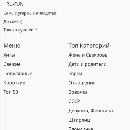
RU-FUN
Самые угарные анекдоты!
До слез:-)
Только лучшее!!!
Меню
Топ Категорий
Хиты
Жена и Свекровь
Свежие
Дети и родители
Популярные
Евреи
Короткие
Отношения
Топ 50
Вовочка
СССР
Девушка, Женщина
Штирлиц
Блондинка