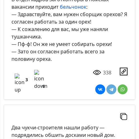
вакансии приходит
бельчонок
:
— Здравствуйте, вам нужен сборщик орехов? Я
согласен работать за один орех!
— К сожалению для вас, мы уже наняли
тушканчика.
— Пф-ф! Он же не умеет собирать орехи!
— Зато он согласен работать всего за
половину ореха.
338
3
1
Два чукчи-строителя нашли работу —
подрядились обшить досками новый дом.