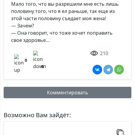
Мало того, что вы разрешили мне есть лишь
половину того, что я ел раньше, так еще из
этой части половину съедает моя жена!
— Зачем?
— Она говорит, что тоже хочет поправить
свое здоровье…
210
0
0
Комментировать
Имя:
Возможно Вам зайдёт: