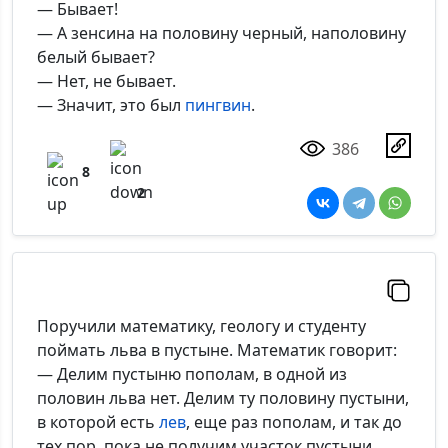
— Бывает!
— А зенсина на половину черный, наполовину
белый бывает?
— Нет, не бывает.
— Значит, это был
пингвин
.
386
8
2
Поручили математику, геологу и студенту
поймать льва в пустыне. Математик говорит:
— Делим пустыню пополам, в одной из
половин льва нет. Делим ту половину пустыни,
в которой есть
лев
, еще раз пополам, и так до
тех пор, пока не получим участок пустыни