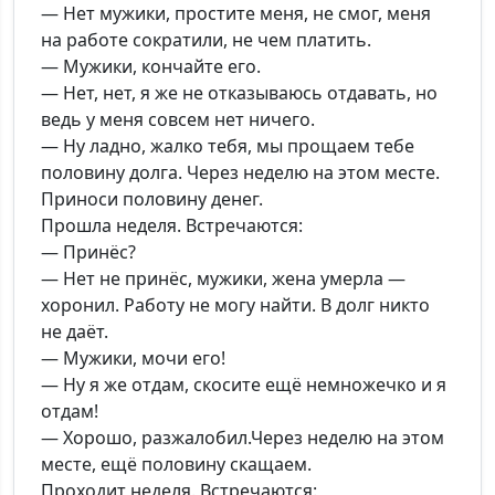
— Нет мужики, простите меня, не смог, меня
на работе сократили, не чем платить.
— Мужики, кончайте его.
— Нет, нет, я же не отказываюсь отдавать, но
ведь у меня совсем нет ничего.
— Ну ладно, жалко тебя, мы прощаем тебе
половину долга. Через неделю на этом месте.
Приноси половину денег.
Прошла неделя. Встречаются:
— Принёс?
— Нет не принёс, мужики, жена умерла —
хоронил. Работу не могу найти. В долг никто
не даёт.
— Мужики, мочи его!
— Ну я же отдам, скосите ещё немножечко и я
отдам!
— Хорошо, разжалобил.Через неделю на этом
месте, ещё половину скащаем.
Проходит неделя. Встречаются: