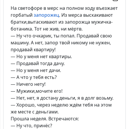
Комментарий:
На светофоре в мерс на полном ходу въезжает
горбатый
запорожец
. Из мерса выскакивают
братки,вытаскивают из запорожца мужичка-
ботаника. Тот не жив, ни мёртв.
*Максимальное кол-во символов - 500. Ручная модерация.
— Ну что очкарик, ты попал. Продавай свою
машину. А нет, запор твой никому не нужен,
Добавить
продавай квартиру!
— Но у меня нет квартиры.
— Продавай тогда дачу.
— Но у меня нет дачи.
— А что у тебя есть?
— Ничего нету!
— Мужики,мочите его!
— Нет, нет, я достану деньги, я в долг возьму.
— Хорошо, через неделю ждём тебя на этом
же месте с деньгами.
Прошла неделя. Встречаются:
— Ну что, принёс?