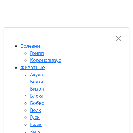
RU-FUN
Болезни
Грипп
Коронавирус
Животные
Акула
Белка
Бизон
Блоха
Бобер
Волк
Гуси
Ёжик
Змея