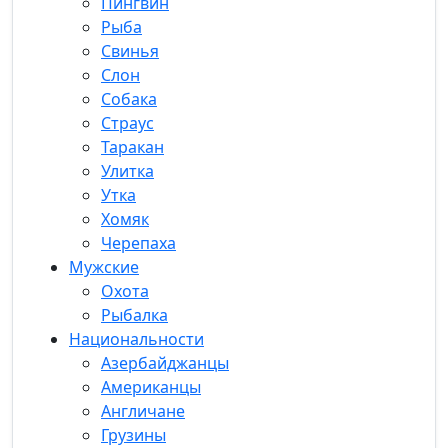
Пингвин
Рыба
Свинья
Слон
Собака
Страус
Таракан
Улитка
Утка
Хомяк
Черепаха
Мужские
Охота
Рыбалка
Национальности
Азербайджанцы
Американцы
Англичане
Грузины