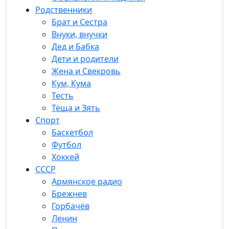
Родственники
Брат и Сестра
Внуки, внучки
Дед и Бабка
Дети и родители
Жена и Свекровь
Кум, Кума
Тесть
Тёща и Зять
Спорт
Баскетбол
Футбол
Хоккей
СССР
Армянское радио
Брежнев
Горбачёв
Ленин