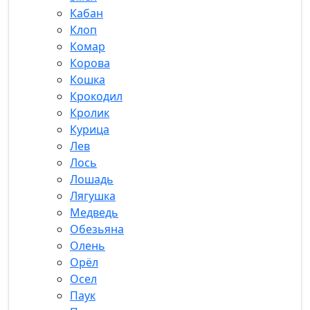
Кабан
Клоп
Комар
Корова
Кошка
Крокодил
Кролик
Курица
Лев
Лось
Лошадь
Лягушка
Медведь
Обезьяна
Олень
Орёл
Осел
Паук