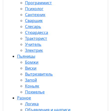
Программист
Психолог
Сантехник
Сварщик
Слесарь
Стюардесса
Тракторист
Учитель
Электрик
Пьяницы
Бомжи
Виски
Вытрезвитель
Запой
Коньяк
Похмелье
Разное
Логика
Объявления и надписи