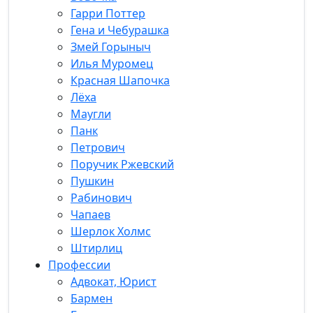
Гарри Поттер
Гена и Чебурашка
Змей Горыныч
Илья Муромец
Красная Шапочка
Лёха
Маугли
Панк
Петрович
Поручик Ржевский
Пушкин
Рабинович
Чапаев
Шерлок Холмс
Штирлиц
Профессии
Адвокат, Юрист
Бармен