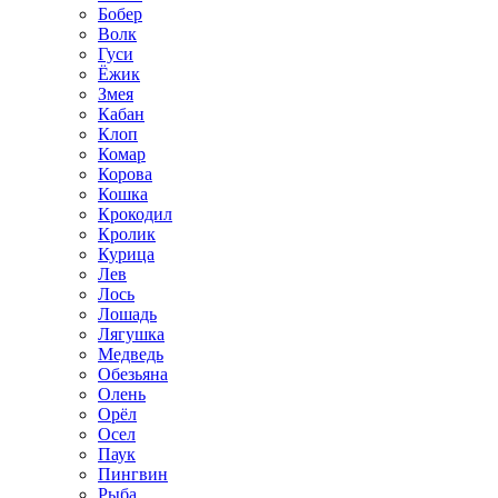
Бобер
Волк
Гуси
Ёжик
Змея
Кабан
Клоп
Комар
Корова
Кошка
Крокодил
Кролик
Курица
Лев
Лось
Лошадь
Лягушка
Медведь
Обезьяна
Олень
Орёл
Осел
Паук
Пингвин
Рыба