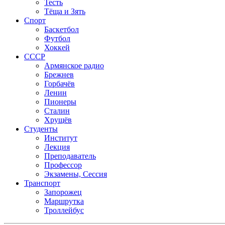
Тесть
Тёща и Зять
Спорт
Баскетбол
Футбол
Хоккей
СССР
Армянское радио
Брежнев
Горбачёв
Ленин
Пионеры
Сталин
Хрущёв
Студенты
Институт
Лекция
Преподаватель
Профессор
Экзамены, Сессия
Транспорт
Запорожец
Маршрутка
Троллейбус