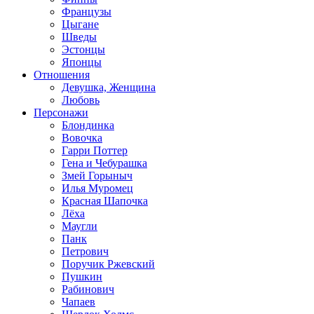
Французы
Цыгане
Шведы
Эстонцы
Японцы
Отношения
Девушка, Женщина
Любовь
Персонажи
Блондинка
Вовочка
Гарри Поттер
Гена и Чебурашка
Змей Горыныч
Илья Муромец
Красная Шапочка
Лёха
Маугли
Панк
Петрович
Поручик Ржевский
Пушкин
Рабинович
Чапаев