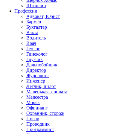
Шерлок Холмс
Штирлиц
Профессии
Адвокат, Юрист
Бармен
Бухгалтер
Вахта
Водитель
Врач
Геолог
Гинеколог
Грузчик
Дальнобойщик
Директор
Журналист
Инженер
Летчик, пилот
Маленькая зарплата
Медсестра
Моряк
Официант
Охранник, сторож
Повар
Проводник
Программист