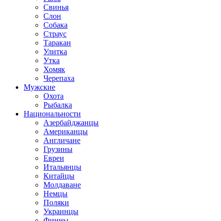
Свинья
Слон
Собака
Страус
Таракан
Улитка
Утка
Хомяк
Черепаха
Мужские
Охота
Рыбалка
Национальности
Азербайджанцы
Американцы
Англичане
Грузины
Евреи
Итальянцы
Китайцы
Молдаване
Немцы
Поляки
Украинцы
Финны