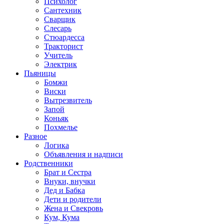
Психолог
Сантехник
Сварщик
Слесарь
Стюардесса
Тракторист
Учитель
Электрик
Пьяницы
Бомжи
Виски
Вытрезвитель
Запой
Коньяк
Похмелье
Разное
Логика
Объявления и надписи
Родственники
Брат и Сестра
Внуки, внучки
Дед и Бабка
Дети и родители
Жена и Свекровь
Кум, Кума