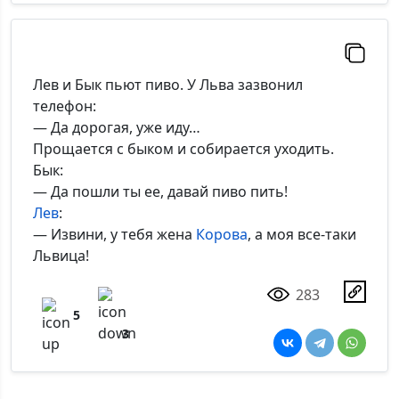
Лев и Бык пьют пиво. У Льва зазвонил
телефон:
— Да дорогая, уже иду…
Прощается с быком и собирается уходить.
Бык:
— Да пошли ты ее, давай пиво пить!
Лев
:
— Извини, у тебя жена
Корова
, а моя все-таки
Львица!
283
5
3