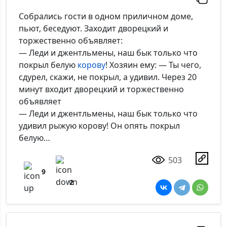
Комментарий:
Собрались гости в одном приличном доме,
пьют, беседуют. Заходит дворецкий и
торжественно объявляет:
— Леди и джентльмены, наш бык только что
*Максимальное кол-во символов - 500. Ручная модерация.
покрыл белую
корову
! Хозяин ему: — Ты чего,
сдурел, скажи, не покрыл, а удивил. Через 20
Добавить
минут входит дворецкий и торжественно
объявляет
— Леди и джентльмены, наш бык только что
удивил рыжую корову! Он опять покрыл
белую…
503
9
2