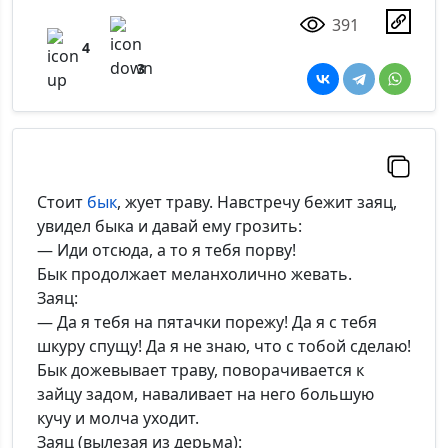
391
4
3
Стоит
бык
, жует траву. Навстречу бежит заяц,
увидел быка и давай ему грозить:
— Иди отсюда, а то я тебя порву!
Бык продолжает меланхолично жевать.
Заяц:
— Да я тебя на пятачки порежу! Да я с тебя
шкуру спущу! Да я не знаю, что с тобой сделаю!
Бык дожевывает траву, поворачивается к
зайцу задом, наваливает на него большую
кучу и молча уходит.
Заяц (вылезая из дерьма):