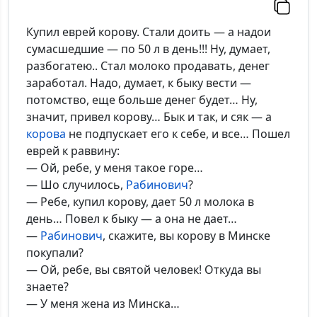
Купил еврей корову. Стали доить — а надои
сумасшедшие — по 50 л в день!!! Ну, думает,
разбогатею.. Стал молоко продавать, денег
заработал. Надо, думает, к быку вести —
потомство, еще больше денег будет… Ну,
значит, привел корову… Бык и так, и сяк — а
корова
не подпускает его к себе, и все… Пошел
еврей к раввину:
— Ой, ребе, у меня такое горе…
— Шо случилось,
Рабинович
?
— Ребе, купил корову, дает 50 л молока в
день… Повел к быку — а она не дает…
—
Рабинович
, скажите, вы корову в Минске
покупали?
— Ой, ребе, вы святой человек! Откуда вы
знаете?
— У меня жена из Минска…