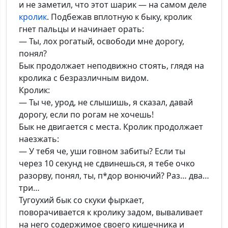
и не заметил, что этот шарик — на самом деле
кролик
. Подбежав вплотную к быку, кролик
гнет пальцы и начинает орать:
— Ты, лох рогатый, освободи мне дорогу,
понял?
Бык продолжает неподвижно стоять, глядя на
кролика с безразличным видом.
Кролик:
— Ты че, урод, не слышишь, я сказал, давай
дорогу, если по рогам не хочешь!
Бык не двигается с места. Кролик продолжает
наезжать:
— У тебя че, уши говном забиты? Если ты
через 10 секунд не сдвинешься, я тебе очко
разорву, понял, ты, п*дор вонючий? Раз… два…
три…
Тугоухий бык со скуки фыркает,
поворачивается к кролику задом, вываливает
на него содержимое своего кишечника и