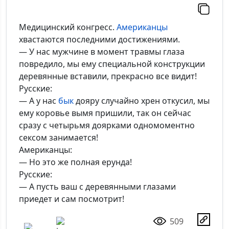
Медицинский конгресс.
Американцы
хвастаются последними достижениями.
— У нас мужчине в момент травмы глаза
повредило, мы ему специальной конструкции
деревянные вставили, прекрасно все видит!
Русские:
— А у нас
бык
дояру случайно хрен откусил, мы
ему коровье вымя пришили, так он сейчас
сразу с четырьмя доярками одномоментно
сексом занимается!
Американцы:
— Но это же полная ерунда!
Русские:
— А пусть ваш с деревянными глазами
приедет и сам посмотрит!
509