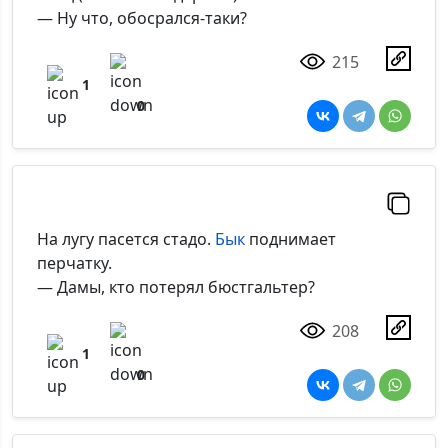
— Ну что, обосрался-таки?
215
1
0
На лугу пасется стадо.
Бык
поднимает
перчатку.
— Дамы, кто потерял бюстгальтер?
208
1
0