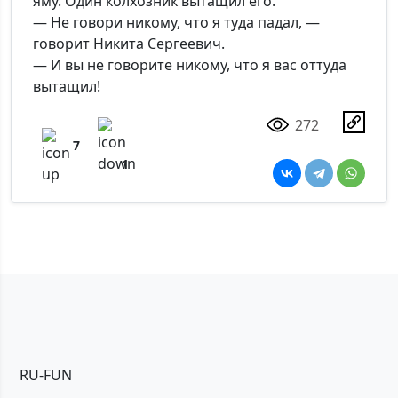
яму. Один колхозник вытащил его.
— Не говори никому, что я туда падал, —
говорит Никита Сергеевич.
— И вы не говорите никому, что я вас оттуда
вытащил!
272
7
1
RU-FUN