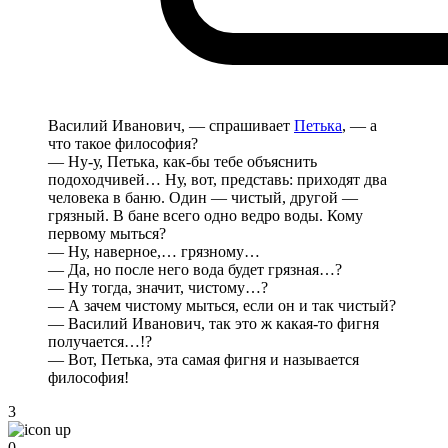
Василий Иванович, — спрашивает
Петька
, — а
что такое философия?
— Ну-у, Петька, как-бы тебе объяснить
подоходчивей… Ну, вот, представь: приходят два
человека в баню. Один — чистый, другой —
грязный. В бане всего одно ведро воды. Кому
первому мыться?
— Ну, наверное,… грязному…
— Да, но после него вода будет грязная…?
— Ну тогда, значит, чистому…?
— А зачем чистому мыться, если он и так чистый?
— Василий Иванович, так это ж какая-то фигня
получается…!?
— Вот, Петька, эта самая фигня и называется
философия!
3
0