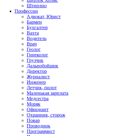
Шерлок Холмс
Штирлиц
Профессии
Адвокат, Юрист
Бармен
Бухгалтер
Вахта
Водитель
Врач
Геолог
Гинеколог
Грузчик
Дальнобойщик
Директор
Журналист
Инженер
Летчик, пилот
Маленькая зарплата
Медсестра
Моряк
Официант
Охранник, сторож
Повар
Проводник
Программист