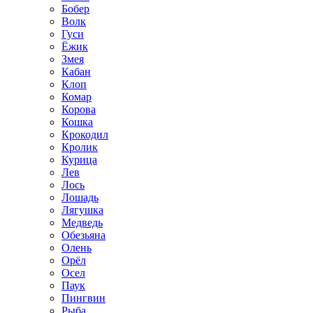
Бобер
Волк
Гуси
Ёжик
Змея
Кабан
Клоп
Комар
Корова
Кошка
Крокодил
Кролик
Курица
Лев
Лось
Лошадь
Лягушка
Медведь
Обезьяна
Олень
Орёл
Осел
Паук
Пингвин
Рыба