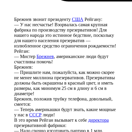
Брежнев звонит президенту
США
Рейгану:
— У нас несчастье! Взорвалась самая крупная
фабрика по производству презервативов! Для
нашего народа это истинное бедствие, поскольку
для нашего населения презерватив —
излюбленное средство ограничения рождаемости!
Рейган:
— Мистер
Брежнев
, американские люди будут
счастливы помочь!
Брежнев:
— Пришлите нам, пожалуйста, как можно скорее
не менее миллиона презервативов. Презервативы
должны быть окрашены в красный цвет, и иметь
размеры, как минимум 25 см в длину и 6 см в
диаметре!
Брежнев, положив трубку телефона, довольный,
смеется:
— Теперь америкашки будут знать, какие мощные
у нас в
СССР
люди!
В это время Рейган вызывает к себе
директора
презервативной фабрики:
— Надо срочно изготовить партию в 1 млн.