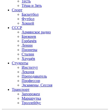
Тесть
Тёща и Зять
Спорт
Баскетбол
Футбол
Хоккей
СССР
Армянское радио
Брежнев
Горбачёв
Ленин
Пионеры
Сталин
Хрущёв
Студенты
Институт
Лекция
Преподаватель
Профессор
Экзамены, Сессия
Транспорт
Запорожец
Маршрутка
Троллейбус