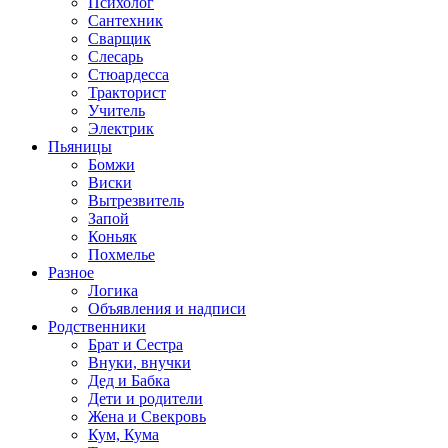
Психолог
Сантехник
Сварщик
Слесарь
Стюардесса
Тракторист
Учитель
Электрик
Пьяницы
Бомжи
Виски
Вытрезвитель
Запой
Коньяк
Похмелье
Разное
Логика
Объявления и надписи
Родственники
Брат и Сестра
Внуки, внучки
Дед и Бабка
Дети и родители
Жена и Свекровь
Кум, Кума