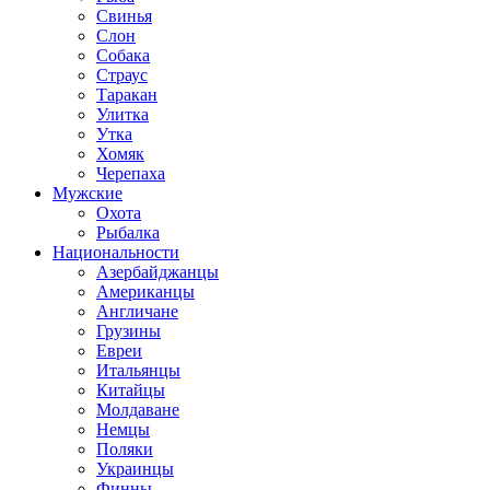
Свинья
Слон
Собака
Страус
Таракан
Улитка
Утка
Хомяк
Черепаха
Мужские
Охота
Рыбалка
Национальности
Азербайджанцы
Американцы
Англичане
Грузины
Евреи
Итальянцы
Китайцы
Молдаване
Немцы
Поляки
Украинцы
Финны