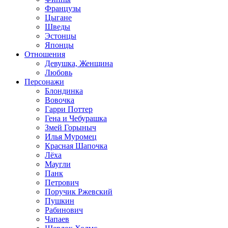
Французы
Цыгане
Шведы
Эстонцы
Японцы
Отношения
Девушка, Женщина
Любовь
Персонажи
Блондинка
Вовочка
Гарри Поттер
Гена и Чебурашка
Змей Горыныч
Илья Муромец
Красная Шапочка
Лёха
Маугли
Панк
Петрович
Поручик Ржевский
Пушкин
Рабинович
Чапаев