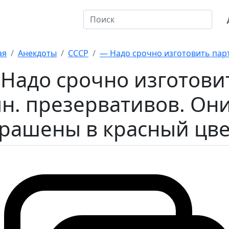
откие
10 на оценку
ая
Анекдоты
СССР
— Надо срочно изготовить парт
Надо срочно изготови
н. презервативов. Он
рашены в красный цвет,