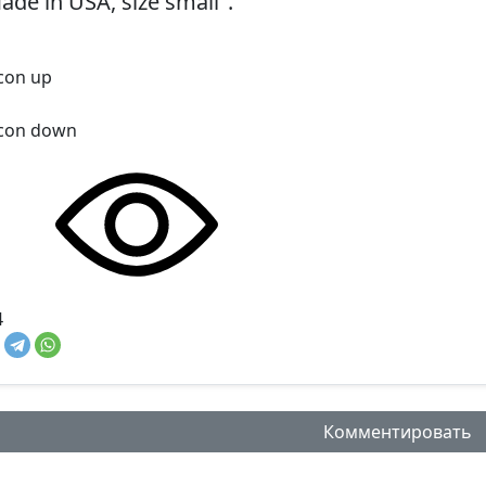
ade in USA, size small".
4
Комментировать