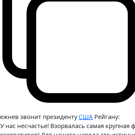
ежнев звонит президенту
США
Рейгану:
У нас несчастье! Взорвалась самая крупная 
езервативов! Для нашего народа это истинно