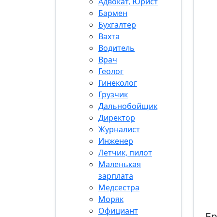
Адвокат, Юрист
Бармен
Бухгалтер
Вахта
Водитель
Врач
Геолог
Гинеколог
Грузчик
Дальнобойщик
Директор
Журналист
Инженер
Летчик, пилот
Маленькая
зарплата
Медсестра
Моряк
Официант
Бр