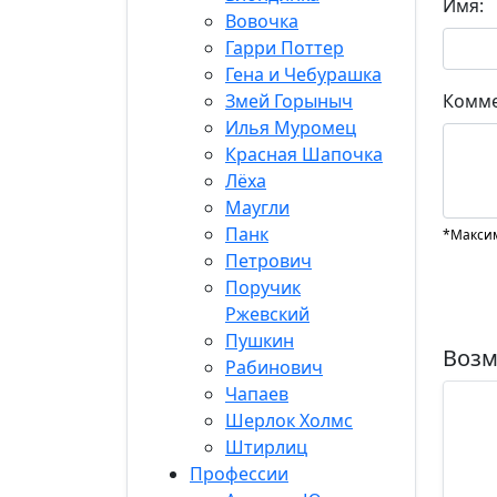
Имя:
Вовочка
Гарри Поттер
Гена и Чебурашка
Змей Горыныч
Комме
Илья Муромец
Красная Шапочка
Лёха
Маугли
Панк
*Максим
Петрович
Поручик
Ржевский
Пушкин
Возм
Рабинович
Чапаев
Шерлок Холмс
Штирлиц
Профессии