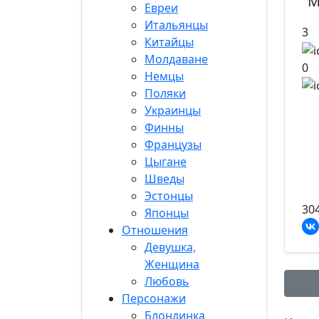
"M
Евреи
Итальянцы
3
Китайцы
Молдаване
0
Немцы
Поляки
Украинцы
Финны
Французы
Цыгане
Шведы
Эстонцы
30
Японцы
Отношения
Девушка,
Женщина
Любовь
Персонажи
Блондинка