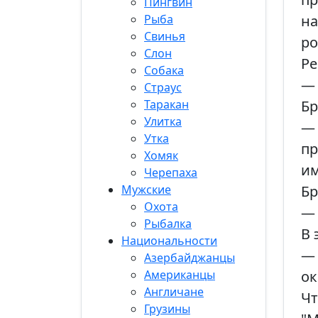
Пингвин
Рыба
на
Свинья
ро
Слон
Ре
Собака
—
Страус
Таракан
Бр
Улитка
— 
Утка
пр
Хомяк
им
Черепаха
Мужские
Бр
Охота
— 
Рыбалка
В 
Национальности
— 
Азербайджанцы
Американцы
ок
Англичане
Чт
Грузины