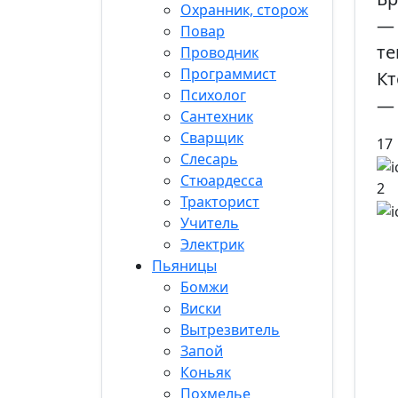
Охранник, сторож
— 
Повар
те
Проводник
Программист
Кт
Психолог
— 
Сантехник
Сварщик
17
Слесарь
Стюардесса
2
Тракторист
Учитель
Электрик
Пьяницы
Бомжи
Виски
Вытрезвитель
Запой
Коньяк
Похмелье