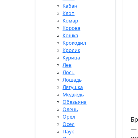
Кабан
Клоп
Комар
Корова
Кошка
Крокодил
Кролик
Курица
Лев
Лось
Лошадь
Лягушка
Медведь
Обезьяна
Олень
Орёл
Бр
Осел
— 
Паук
пр