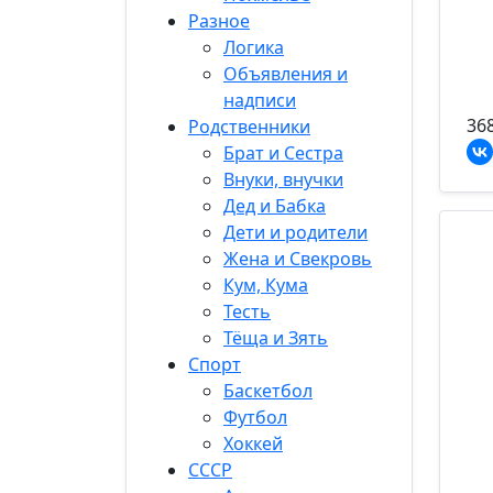
Разное
Логика
Объявления и
надписи
36
Родственники
Брат и Сестра
Внуки, внучки
Дед и Бабка
Дети и родители
Жена и Свекровь
Кум, Кума
Тесть
Тёща и Зять
Спорт
Баскетбол
Футбол
Хоккей
СССР