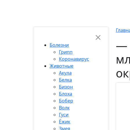
Хиты
Популярные
Топ 50
Свежие
Кор
RU-FUN
Главн
— 
Болезни
Грипп
мл
Коронавирус
Животные
ок
Акула
Белка
Бизон
Блоха
Бобер
Волк
Гуси
Ёжик
Змея