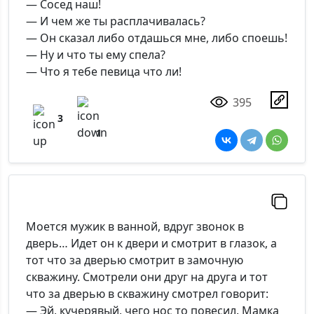
— Сосед наш!
— И чем же ты расплачивалась?
— Он сказал либо отдашься мне, либо споешь!
— Ну и что ты ему спела?
— Что я тебе певица что ли!
395
3
1
Моется мужик в ванной, вдруг звонок в
дверь… Идет он к двери и смотрит в глазок, а
тот что за дверью смотрит в замочную
скважину. Смотрели они друг на друга и тот
что за дверью в скважину смотрел говорит:
— Эй, кучерявый, чего нос то повесил. Мамка