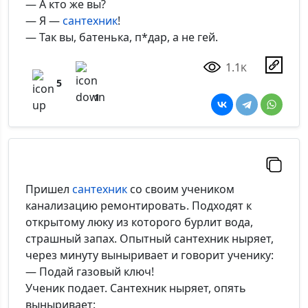
— А кто же вы?
— Я —
сантехник
!
— Так вы, батенька, п*дар, а не гей.
1.1
K
5
1
Пришел
сантехник
со своим учеником
канализацию ремонтировать. Подходят к
открытому люку из которого бурлит вода,
страшный запах. Опытный сантехник ныряет,
через минуту выныривает и говорит ученику:
— Подай газовый ключ!
Ученик подает. Сантехник ныряет, опять
выныривает: