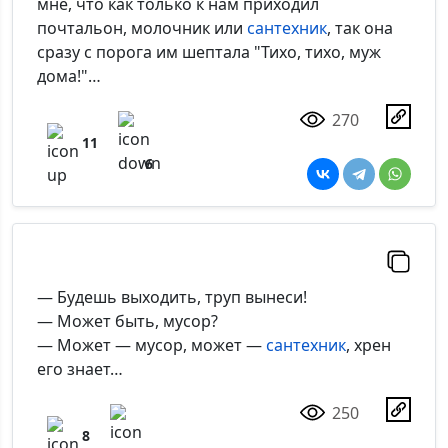
мне, что как только к нам приходил
Добавить
почтальон, молочник или
сантехник
, так она
сразу с порога им шептала "Тихо, тихо, муж
дома!"…
270
11
6
— Будешь выходить, труп вынеси!
— Может быть, мусор?
— Может — мусор, может —
сантехник
, хрен
его знает…
250
8