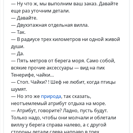
— Ну что ж, мы выполним ваш заказ. Давайте
еще раз уточним детали.
— Давайте.
— Двухэтажная отдельная вилла.
— Так.
— В радиусе трех километров ни одной живой
души.
— Да.
— Пять метров от берега моря. Само собой,
всякие прочие аксессуары — вид на пик
Тенерифе, чайки…
— Стоп. Чайки? ! Шеф не любит, когда птицы
шумят.
— Но это же
природа
, так сказать,
неотъемлемый атрибут отдыха на море.
— Атрибут, говорите? Ладно, пусть будут.
Только надо, чтобы они молчали и облетали
виллу у берега справа налево, а с другой
стороны летали слева направо в трех