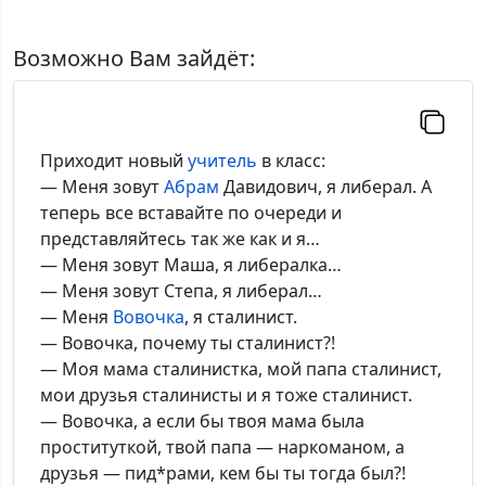
Имя:
Возможно Вам зайдёт:
Комментарий:
Приходит новый
учитель
в класс:
— Меня зовут
Абрам
Давидович, я либерал. А
теперь все вставайте по очереди и
представляйтесь так же как и я…
*Максимальное кол-во символов - 500. Ручная модерация.
— Меня зовут Маша, я либералка…
— Меня зовут Степа, я либерал…
Добавить
— Меня
Вовочка
, я сталинист.
— Вовочка, почему ты сталинист?!
— Моя мама сталинистка, мой папа сталинист,
мои друзья сталинисты и я тоже сталинист.
— Вовочка, а если бы твоя мама была
проституткой, твой папа — наркоманом, а
друзья — пид*рами, кем бы ты тогда был?!