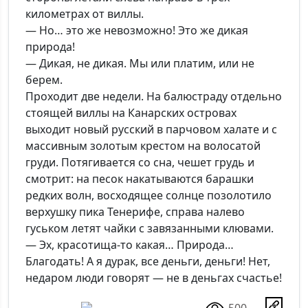
километрах от виллы.
— Но… это же невозможно! Это же дикая
природа!
— Дикая, не дикая. Мы или платим, или не
берем.
Проходит две недели. На балюстраду отдельно
стоящей виллы на Канарских островах
выходит новый русский в парчовом халате и с
массивным золотым крестом на волосатой
груди. Потягивается со сна, чешет грудь и
смотрит: на песок накатываются барашки
редких волн, восходящее солнце позолотило
верхушку пика Тенерифе, справа налево
гуськом летят чайки с завязанными клювами.
— Эх, красотища-то какая… Природа…
Благодать! А я дурак, все деньги, деньги! Нет,
недаром люди говорят — не в деньгах счастье!
500