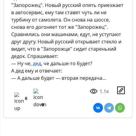
"Запорожец". Новый русский опять приезжает
в автосервис, ему там ставят чуть ли не
турбину от самолета. Он снова на шоссе,
снова его догоняет тот же "Запорожец".
Сравнялись они машинами, едут, не уступают
друг другу. Новый русский открывает стекло и
видит, что в "Запорожце" сидит старенький
дедок. Спрашивает:
— Ну че,
дед
, че дальше-то будет?
А дед ему и отвечает:
— А дальше будет — вторая передача…
1.1
K
6
0