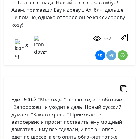
— Га-а-а-с-сспада! Новый… э-э-э… каламбур!
Адам, прижавши Еву к древу… Ах, бл*, дальше
не помню, однако отпорол он ее как сидорову
козу!
332
8
2
Едет 600-й "Мерседес" по шоссе, его обгоняет
"Запорожец" и уходит в даль. Новый русский
думает: "Какого хрена!" Приезжает в
автосервис и просит поставить ему мощный
двигатель. Ему все сделали, и вот он опять
едет по шоссе, а его опять обгоняет тот же