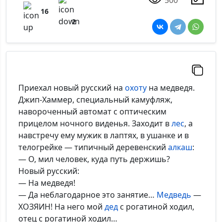
16
2
Приехал новый русский на
охоту
на медведя.
Джип-Хаммер, специальный камуфляж,
навороченный автомат с оптическим
прицелом ночного виденья. Заходит в
лес
, а
навстречу ему мужик в лаптях, в ушанке и в
телогрейке — типичный деревенский
алкаш
:
— О, мил человек, куда путь держишь?
Новый русский:
— На медведя!
— Да неблагодарное это занятие…
Медведь
—
ХОЗЯИН! На него мой
дед
с рогатиной ходил,
отец с рогатиной ходил…