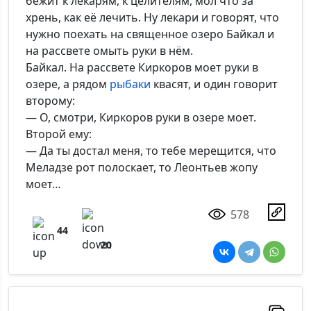
бежит к лекарям, к целителям, мол что за
хрень, как её лечить. Ну лекари и говорят, что
нужно поехать на священное озеро Байкал и
на рассвете омыть руки в нём.
Байкал. На рассвете Киркоров моет руки в
озере, а рядом
рыбаки
квасят, и один говорит
второму:
— О, смотри, Киркоров руки в озере моет.
Второй ему:
— Да ты достал меня, то тебе мерещится, что
Меладзе рот полоскает, то Леонтьев жопу
моет…
578
44
20