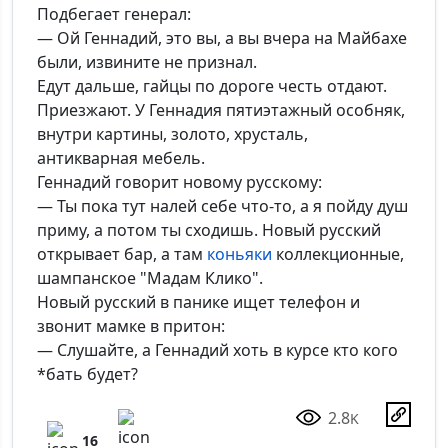
Подбегает генерал:
— Ой Геннадий, это вы, а вы вчера на Майбахе
были, извините не признал.
Едут дальше, гайцы по дороге честь отдают.
Приезжают. У Геннадия пятиэтажный особняк,
внутри картины, золото, хрусталь,
антикварная мебель.
Геннадий говорит новому русскому:
— Ты пока тут налей себе что-то, а я пойду душ
приму, а потом ты сходишь. Новый русский
открывает бар, а там
коньяки
коллекционные,
шампанское "Мадам Клико".
Новый русский в панике ищет телефон и
звонит мамке в притон:
— Слушайте, а Геннадий хоть в курсе кто кого
*бать будет?
2.8
K
16