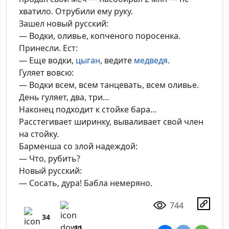
хватило. Отрубили ему руку.
Зашел новый русский:
— Водки, оливье, копченого поросенка.
Принесли. Ест:
— Еще водки,
цыган
, ведите
медведя
.
Гуляет вовсю:
— Водки всем, всем танцевать, всем оливье.
День гуляет, два, три…
Наконец подходит к стойке бара…
Расстегивает ширинку, вываливает свой член
на стойку.
Барменша со злой надеждой:
— Что, рубить?
Новый русский:
— Сосать, дура! Бабла немеряно.
744
34
11