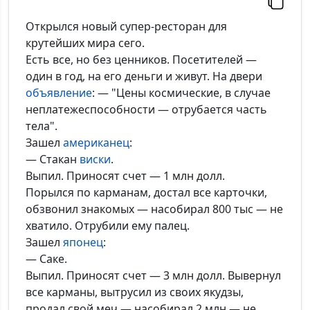
Открылся новый супер-ресторан для
крутейших мира сего.
Есть все, но без ценников. Посетителей —
один в год, на его деньги и живут. На двери
объявление
: — "Цены космические, в случае
неплатежеспособности — отрубается часть
тела".
Зашел
американец
:
— Стакан
виски
.
Выпил. Приносят счет — 1 млн долл.
Порылся по карманам, достал все карточки,
обзвонил знакомых — насобирал 800 тыс — не
хватило. Отрубили ему палец.
Зашел
японец
:
— Саке.
Выпил. Приносят счет — 3 млн долл. Вывернул
все карманы, вытрусил из своих якудзы,
продал свой меч — насобирал 2 млн — не