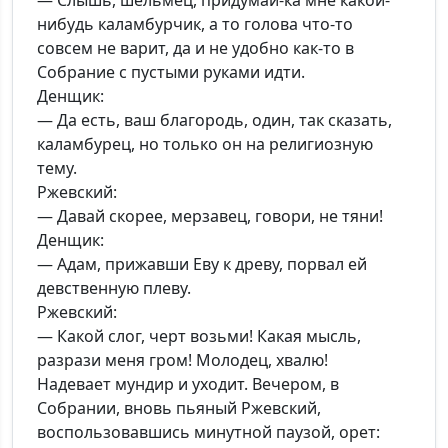
— Слышь, шельмец, придумай-ка мне какой-
нибудь каламбурчик, а то голова что-то
совсем не варит, да и не удобно как-то в
Собрание с пустыми руками идти.
Денщик:
— Да есть, ваш благородь, один, так сказать,
каламбурец, но только он на религиозную
тему.
Ржевский:
— Давай скорее, мерзавец, говори, не тяни!
Денщик:
— Адам, прижавши Еву к древу, порвал ей
девственную плеву.
Ржевский:
— Какой слог, черт возьми! Какая мысль,
разрази меня гром! Молодец, хвалю!
Надевает мундир и уходит. Вечером, в
Собрании, вновь пьяный Ржевский,
воспользовавшись минутной паузой, орет: