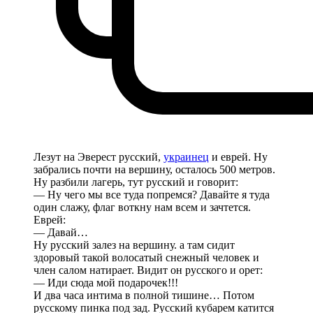
Лезут на Эверест русский,
украинец
и еврей. Ну
забрались почти на вершину, осталось 500 метров.
Ну разбили лагерь, тут русский и говорит:
— Ну чего мы все туда попремся? Давайте я туда
один слажу, флаг воткну нам всем и зачтется.
Еврей:
— Давай…
Ну русский залез на вершину. а там сидит
здоровый такой волосатый снежный человек и
член салом натирает. Видит он русского и орет:
— Иди сюда мой подарочек!!!
И два часа интима в полной тишине… Потом
русскому пинка под зад. Русский кубарем катится