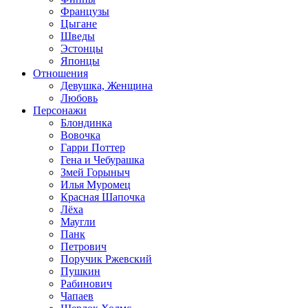
Французы
Цыгане
Шведы
Эстонцы
Японцы
Отношения
Девушка, Женщина
Любовь
Персонажи
Блондинка
Вовочка
Гарри Поттер
Гена и Чебурашка
Змей Горыныч
Илья Муромец
Красная Шапочка
Лёха
Маугли
Панк
Петрович
Поручик Ржевский
Пушкин
Рабинович
Чапаев