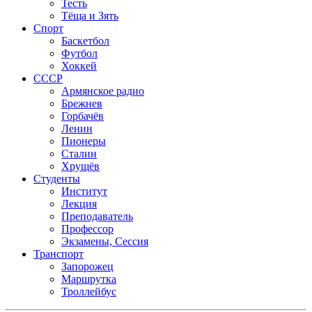
Тесть
Тёща и Зять
Спорт
Баскетбол
Футбол
Хоккей
СССР
Армянское радио
Брежнев
Горбачёв
Ленин
Пионеры
Сталин
Хрущёв
Студенты
Институт
Лекция
Преподаватель
Профессор
Экзамены, Сессия
Транспорт
Запорожец
Маршрутка
Троллейбус