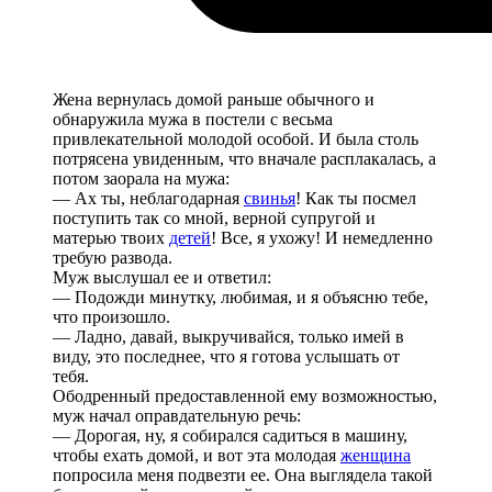
Жена вернулась домой раньше обычного и
обнаружила мужа в постели с весьма
привлекательной молодой особой. И была столь
потрясена увиденным, что вначале расплакалась, а
потом заорала на мужа:
— Ах ты, неблагодарная
свинья
! Как ты посмел
поступить так со мной, верной супругой и
матерью твоих
детей
! Все, я ухожу! И немедленно
требую развода.
Муж выслушал ее и ответил:
— Подожди минутку, любимая, и я объясню тебе,
что произошло.
— Ладно, давай, выкручивайся, только имей в
виду, это последнее, что я готова услышать от
тебя.
Ободренный предоставленной ему возможностью,
муж начал оправдательную речь:
— Дорогая, ну, я собирался садиться в машину,
чтобы ехать домой, и вот эта молодая
женщина
попросила меня подвезти ее. Она выглядела такой