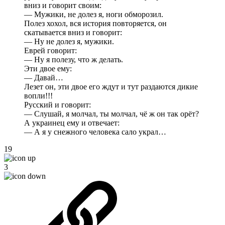
вниз и говорит своим:
— Мужики, не долез я, ноги обморозил.
Полез хохол, вся история повторяется, он
скатывается вниз и говорит:
— Ну не долез я, мужики.
Еврей говорит:
— Ну я полезу, что ж делать.
Эти двое ему:
— Давай…
Лезет он, эти двое его ждут и тут раздаются дикие
вопли!!!
Русский и говорит:
— Слушай, я молчал, ты молчал, чё ж он так орёт?
А украинец ему и отвечает:
— А я у снежного человека сало украл…
19
3