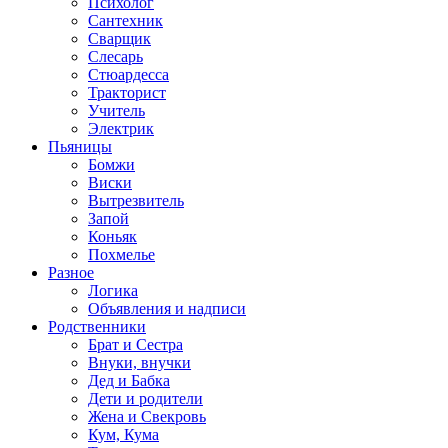
Психолог
Сантехник
Сварщик
Слесарь
Стюардесса
Тракторист
Учитель
Электрик
Пьяницы
Бомжи
Виски
Вытрезвитель
Запой
Коньяк
Похмелье
Разное
Логика
Объявления и надписи
Родственники
Брат и Сестра
Внуки, внучки
Дед и Бабка
Дети и родители
Жена и Свекровь
Кум, Кума