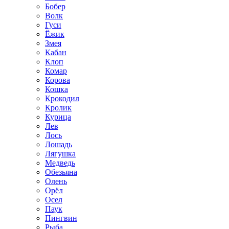
Бобер
Волк
Гуси
Ёжик
Змея
Кабан
Клоп
Комар
Корова
Кошка
Крокодил
Кролик
Курица
Лев
Лось
Лошадь
Лягушка
Медведь
Обезьяна
Олень
Орёл
Осел
Паук
Пингвин
Рыба