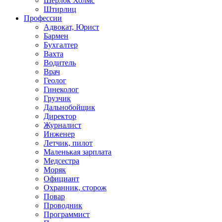
Шерлок Холмс
Штирлиц
Профессии
Адвокат, Юрист
Бармен
Бухгалтер
Вахта
Водитель
Врач
Геолог
Гинеколог
Грузчик
Дальнобойщик
Директор
Журналист
Инженер
Летчик, пилот
Маленькая зарплата
Медсестра
Моряк
Официант
Охранник, сторож
Повар
Проводник
Программист