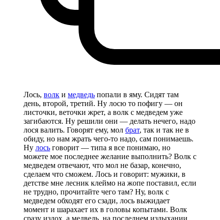
Лось,
волк
и
медведь
попали в яму. Сидят там
день, второй, третий. Ну лосю то пофигу — он
листочки, веточки жрет, а волк с медведем уже
загибаются. Ну решили они — делать нечего, надо
лося валить. Говорят ему, мол
брат
, так и так не в
обиду, но нам жрать чего-то надо, сам понимаешь.
Ну
лось
говорит — типа я все понимаю, но
можете мое последнее желание выполнить? Волк с
медведем отвечают, что мол не базар, конечно,
сделаем что сможем. Лось и говорит: мужики, в
детстве мне лесник клеймо на жопе поставил, если
не трудно, прочитайте чего там? Ну, волк с
медведем обходят его сзади, лось выжидает
момент и шарахает их в головы копытами. Волк
сразу издох, а медведь, на последнем издыхании,