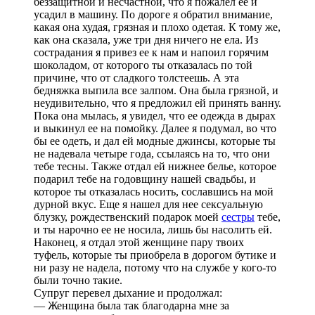
беззащитной и несчастной, что я пожалел ее и
усадил в машину. По дороге я обратил внимание,
какая она худая, грязная и плохо одетая. К тому же,
как она сказала, уже три дня ничего не ела. Из
сострадания я привез ее к нам и напоил горячим
шоколадом, от которого ты отказалась по той
причине, что от сладкого толстеешь. А эта
бедняжка выпила все залпом. Она была грязной, и
неудивительно, что я предложил ей принять ванну.
Пока она мылась, я увидел, что ее одежда в дырах
и выкинул ее на помойку. Далее я подумал, во что
бы ее одеть, и дал ей модные джинсы, которые ты
не надевала четыре года, ссылаясь на то, что они
тебе тесны. Также отдал ей нижнее белье, которое
подарил тебе на годовщину нашей свадьбы, и
которое ты отказалась носить, сославшись на мой
дурной вкус. Еще я нашел для нее сексуальную
блузку, рождественский подарок моей
сестры
тебе,
и ты нарочно ее не носила, лишь бы насолить ей.
Наконец, я отдал этой женщине пару твоих
туфель, которые ты приобрела в дорогом бутике и
ни разу не надела, потому что на службе у кого-то
были точно такие.
Супруг перевел дыхание и продолжал:
— Женщина была так благодарна мне за