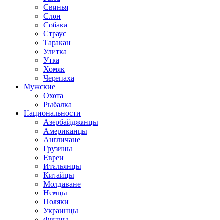
Свинья
Слон
Собака
Страус
Таракан
Улитка
Утка
Хомяк
Черепаха
Мужские
Охота
Рыбалка
Национальности
Азербайджанцы
Американцы
Англичане
Грузины
Евреи
Итальянцы
Китайцы
Молдаване
Немцы
Поляки
Украинцы
Финны