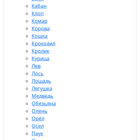
Кабан
Клоп
Комар
Корова
Кошка
Крокодил
Кролик
Курица
Лев
Лось
Лошадь
Лягушка
Медведь
Обезьяна
Олень
Орёл
Осел
Паук