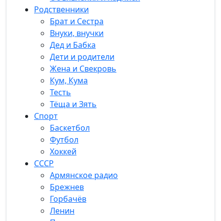
Родственники
Брат и Сестра
Внуки, внучки
Дед и Бабка
Дети и родители
Жена и Свекровь
Кум, Кума
Тесть
Тёща и Зять
Спорт
Баскетбол
Футбол
Хоккей
СССР
Армянское радио
Брежнев
Горбачёв
Ленин