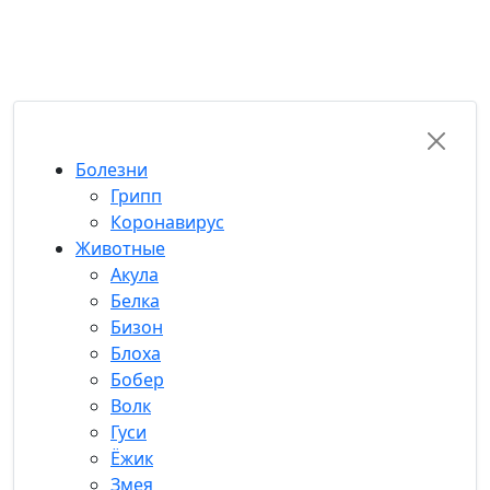
RU-FUN
Болезни
Грипп
Коронавирус
Животные
Акула
Белка
Бизон
Блоха
Бобер
Волк
Гуси
Ёжик
Змея