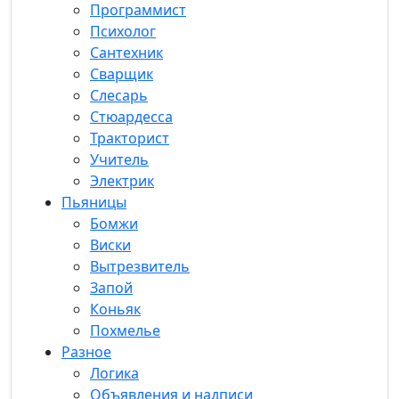
Программист
Психолог
Сантехник
Сварщик
Слесарь
Стюардесса
Тракторист
Учитель
Электрик
Пьяницы
Бомжи
Виски
Вытрезвитель
Запой
Коньяк
Похмелье
Разное
Логика
Объявления и надписи