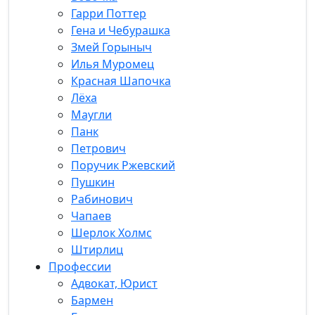
Гарри Поттер
Гена и Чебурашка
Змей Горыныч
Илья Муромец
Красная Шапочка
Лёха
Маугли
Панк
Петрович
Поручик Ржевский
Пушкин
Рабинович
Чапаев
Шерлок Холмс
Штирлиц
Профессии
Адвокат, Юрист
Бармен