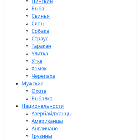
Пингвин
Рыба
Свинья
Слон
Собака
Страус
Таракан
Улитка
Утка
Хомяк
Черепаха
Мужские
Охота
Рыбалка
Национальности
Азербайджанцы
Американцы
Англичане
Грузины