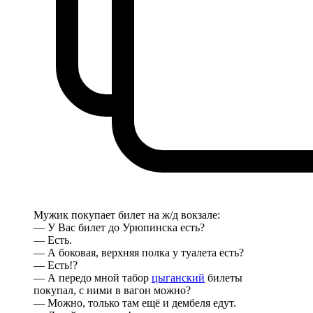
Мужик покупает билет на ж/д вокзале:
— У Вас билет до Урюпинска есть?
— Есть.
— А боковая, верхняя полка у туалета есть?
— Есть!?
— А передо мной табор
цыганский
билеты
покупал, с ними в вагон можно?
— Можно, только там ещё и дембеля едут.