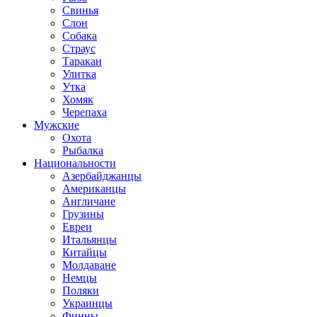
Свинья
Слон
Собака
Страус
Таракан
Улитка
Утка
Хомяк
Черепаха
Мужские
Охота
Рыбалка
Национальности
Азербайджанцы
Американцы
Англичане
Грузины
Евреи
Итальянцы
Китайцы
Молдаване
Немцы
Поляки
Украинцы
Финны