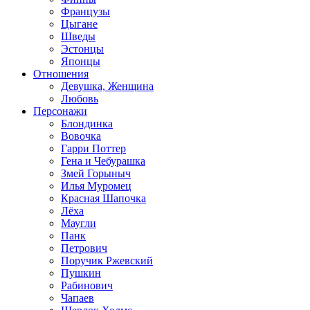
Французы
Цыгане
Шведы
Эстонцы
Японцы
Отношения
Девушка, Женщина
Любовь
Персонажи
Блондинка
Вовочка
Гарри Поттер
Гена и Чебурашка
Змей Горыныч
Илья Муромец
Красная Шапочка
Лёха
Маугли
Панк
Петрович
Поручик Ржевский
Пушкин
Рабинович
Чапаев