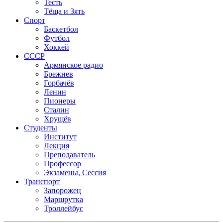
Тесть
Тёща и Зять
Спорт
Баскетбол
Футбол
Хоккей
СССР
Армянское радио
Брежнев
Горбачёв
Ленин
Пионеры
Сталин
Хрущёв
Студенты
Институт
Лекция
Преподаватель
Профессор
Экзамены, Сессия
Транспорт
Запорожец
Маршрутка
Троллейбус