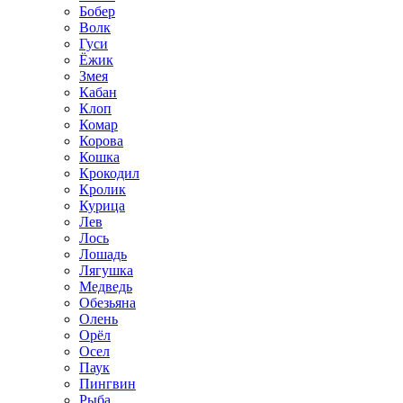
Бобер
Волк
Гуси
Ёжик
Змея
Кабан
Клоп
Комар
Корова
Кошка
Крокодил
Кролик
Курица
Лев
Лось
Лошадь
Лягушка
Медведь
Обезьяна
Олень
Орёл
Осел
Паук
Пингвин
Рыба