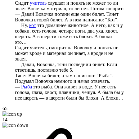
Сидит
учитель
слушает и понять не может то ли
знает Вовочка материал, то ли нет. Потом говорит:
— Давай Вовочка потяни еще один билет. Тянет
Вовочка второй билет. А в нем написано: "Кот".
— Ну,
кот
это домашнее животное. А него, как и у
собаки, есть голова, четыре ноги, два уха, хвост,
шерсть. А в шерсти тоже есть блохи. А блохи
это…
Сидит учитель, смотрит на Вовочку и понять не
может вроде и материал он знает, а вроде и не
знает.
— Давай, Вовочка, тяни последний билет. Если
ответишь, поставлю тебе 5.
Тянет Вовочка билет, а там написано: "Рыба".
Подумал Вовочка немного и начал отвечать.
—
Рыба
это рыба. Она живет в воде. У нее есть
голова, глаза, хвост, плавники, чешуя. А была бы у
нее шерсть — в шерсти были бы блохи. А блохи…
65
14