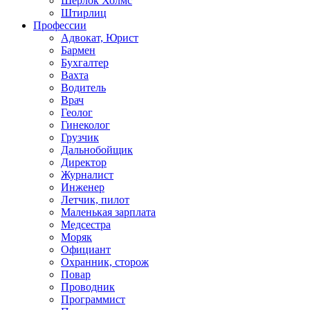
Шерлок Холмс
Штирлиц
Профессии
Адвокат, Юрист
Бармен
Бухгалтер
Вахта
Водитель
Врач
Геолог
Гинеколог
Грузчик
Дальнобойщик
Директор
Журналист
Инженер
Летчик, пилот
Маленькая зарплата
Медсестра
Моряк
Официант
Охранник, сторож
Повар
Проводник
Программист