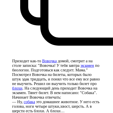
Приходит как-то
Вовочка
домой, смотрит а на
столе записка: "Вовочка! У тебя завтра
экзамен
по
биологии. Подготовься как следует. Мама."
Посмотрел Вовочка на билеты, которых было
штук эдак тридцать, и понял что все ему все равно
не выучить. Решил он выучить только билет про
блохи
. На следующий день приходит Вовочка на
экзамен. Тянет билет. В нем написано: "Собака".
Начинает Вовочка отвечать:
— Ну,
собака
это домашнее животное. У него есть
голова, ноги четыре штуки,хвост, шерсть. А в
шерсти есть блохи. А блохи…