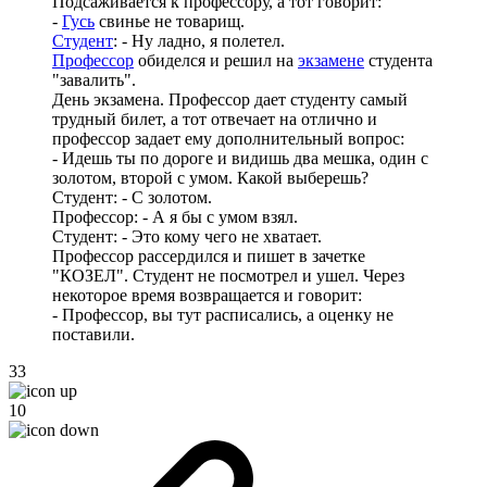
Подсаживается к профессору, а тот говорит:
-
Гусь
свинье не товарищ.
Студент
: - Ну ладно, я полетел.
Профессор
обиделся и решил на
экзамене
студента
"завалить".
День экзамена. Профессор дает студенту самый
трудный билет, а тот отвечает на отлично и
профессор задает ему дополнительный вопрос:
- Идешь ты по дороге и видишь два мешка, один с
золотом, второй с умом. Какой выберешь?
Студент: - С золотом.
Профессор: - А я бы с умом взял.
Студент: - Это кому чего не хватает.
Профессор рассердился и пишет в зачетке
"КОЗЕЛ". Студент не посмотрел и ушел. Через
некоторое время возвращается и говорит:
- Профессор, вы тут расписались, а оценку не
поставили.
33
10