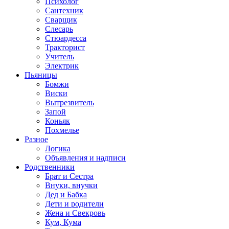
Психолог
Сантехник
Сварщик
Слесарь
Стюардесса
Тракторист
Учитель
Электрик
Пьяницы
Бомжи
Виски
Вытрезвитель
Запой
Коньяк
Похмелье
Разное
Логика
Объявления и надписи
Родственники
Брат и Сестра
Внуки, внучки
Дед и Бабка
Дети и родители
Жена и Свекровь
Кум, Кума