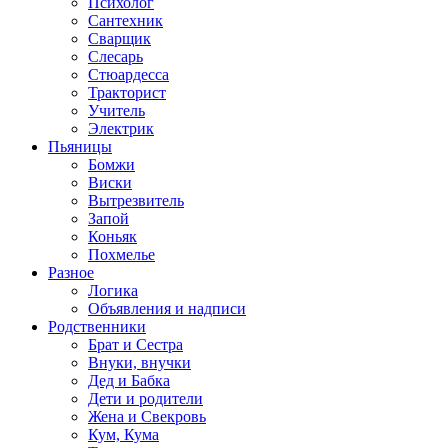
Психолог
Сантехник
Сварщик
Слесарь
Стюардесса
Тракторист
Учитель
Электрик
Пьяницы
Бомжи
Виски
Вытрезвитель
Запой
Коньяк
Похмелье
Разное
Логика
Объявления и надписи
Родственники
Брат и Сестра
Внуки, внучки
Дед и Бабка
Дети и родители
Жена и Свекровь
Кум, Кума