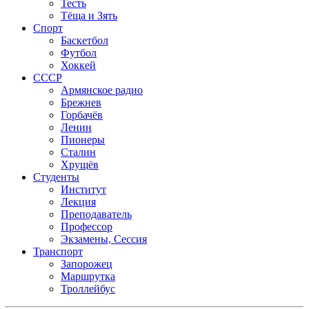
Тесть
Тёща и Зять
Спорт
Баскетбол
Футбол
Хоккей
СССР
Армянское радио
Брежнев
Горбачёв
Ленин
Пионеры
Сталин
Хрущёв
Студенты
Институт
Лекция
Преподаватель
Профессор
Экзамены, Сессия
Транспорт
Запорожец
Маршрутка
Троллейбус