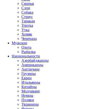
Свинья
Слон
Собака
Страус
Таракан
Улитка
Утка
Хомяк
Черепаха
Мужские
Охота
Рыбалка
Национальности
Азербайджанцы
Американцы
Англичане
Грузины
Евреи
Итальянцы
Китайцы
Молдаване
Немцы
Поляки
Украинцы
Финны