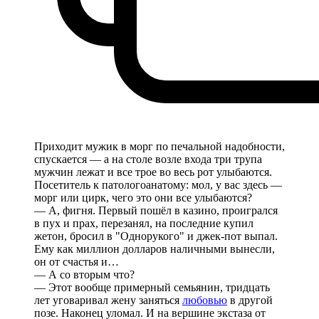
Приходит мужик в морг по печальной надобности,
спускается — а на столе возле входа три трупа
мужчин лежат и все трое во весь рот улыбаются.
Посетитель к патологоанатому: мол, у вас здесь —
морг или цирк, чего это они все улыбаются?
— А, фигня. Первый пошёл в казино, проигрался
в пух и прах, перезанял, на последние купил
жетон, бросил в "Однорукого" и джек-пот выпал.
Ему как миллион долларов наличными вынесли,
он от счастья и…
— А со вторым что?
— Этот вообще примерный семьянин, тридцать
лет уговаривал жену заняться
любовью
в другой
позе. Наконец уломал. И на вершине экстаза от