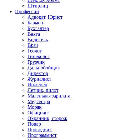
Шерлок Холмс
Штирлиц
Профессии
Адвокат, Юрист
Бармен
Бухгалтер
Вахта
Водитель
Врач
Геолог
Гинеколог
Грузчик
Дальнобойщик
Директор
Журналист
Инженер
Летчик, пилот
Маленькая зарплата
Медсестра
Моряк
Официант
Охранник, сторож
Повар
Проводник
Программист