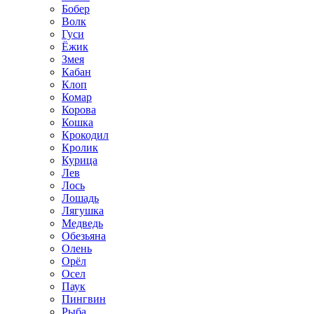
Бобер
Волк
Гуси
Ёжик
Змея
Кабан
Клоп
Комар
Корова
Кошка
Крокодил
Кролик
Курица
Лев
Лось
Лошадь
Лягушка
Медведь
Обезьяна
Олень
Орёл
Осел
Паук
Пингвин
Рыба