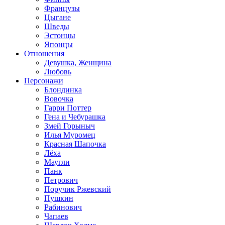
Французы
Цыгане
Шведы
Эстонцы
Японцы
Отношения
Девушка, Женщина
Любовь
Персонажи
Блондинка
Вовочка
Гарри Поттер
Гена и Чебурашка
Змей Горыныч
Илья Муромец
Красная Шапочка
Лёха
Маугли
Панк
Петрович
Поручик Ржевский
Пушкин
Рабинович
Чапаев