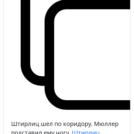
Штирлиц шел по коридору. Мюллер
подставил ему ногу,
Штирлиц