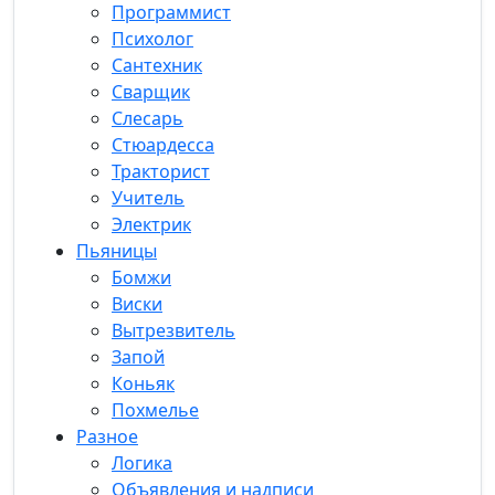
Программист
Психолог
Сантехник
Сварщик
Слесарь
Стюардесса
Тракторист
Учитель
Электрик
Пьяницы
Бомжи
Виски
Вытрезвитель
Запой
Коньяк
Похмелье
Разное
Логика
Объявления и надписи