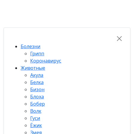
RU-FUN
Болезни
Грипп
Коронавирус
Животные
Акула
Белка
Бизон
Блоха
Бобер
Волк
Гуси
Ёжик
Змея