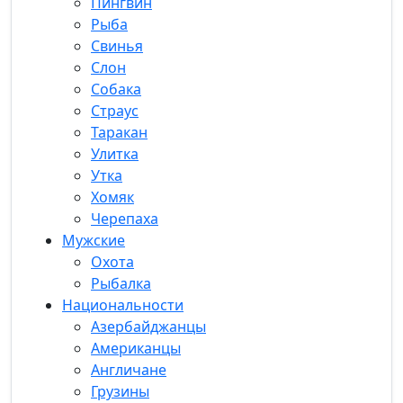
Пингвин
Рыба
Свинья
Слон
Собака
Страус
Таракан
Улитка
Утка
Хомяк
Черепаха
Мужские
Охота
Рыбалка
Национальности
Азербайджанцы
Американцы
Англичане
Грузины