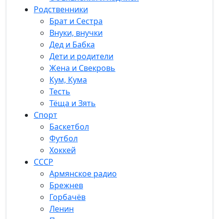
Родственники
Брат и Сестра
Внуки, внучки
Дед и Бабка
Дети и родители
Жена и Свекровь
Кум, Кума
Тесть
Тёща и Зять
Спорт
Баскетбол
Футбол
Хоккей
СССР
Армянское радио
Брежнев
Горбачёв
Ленин