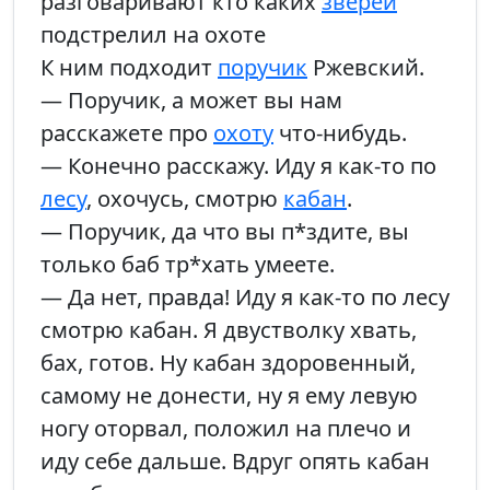
разговаривают кто каких
зверей
подстрелил на охоте
К ним подходит
поручик
Ржевский.
— Поручик, а может вы нам
расскажете про
охоту
что-нибудь.
— Конечно расскажу. Иду я как-то по
лесу
, охочусь, смотрю
кабан
.
— Поручик, да что вы п*здите, вы
только баб тр*хать умеете.
— Да нет, правда! Иду я как-то по лесу
смотрю кабан. Я двустволку хвать,
бах, готов. Ну кабан здоровенный,
самому не донести, ну я ему левую
ногу оторвал, положил на плечо и
иду себе дальше. Вдруг опять кабан