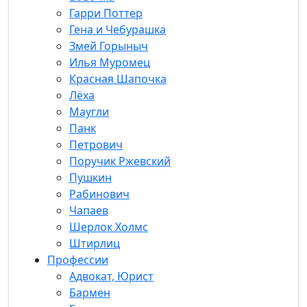
Гарри Поттер
Гена и Чебурашка
Змей Горыныч
Илья Муромец
Красная Шапочка
Лёха
Маугли
Панк
Петрович
Поручик Ржевский
Пушкин
Рабинович
Чапаев
Шерлок Холмс
Штирлиц
Профессии
Адвокат, Юрист
Бармен