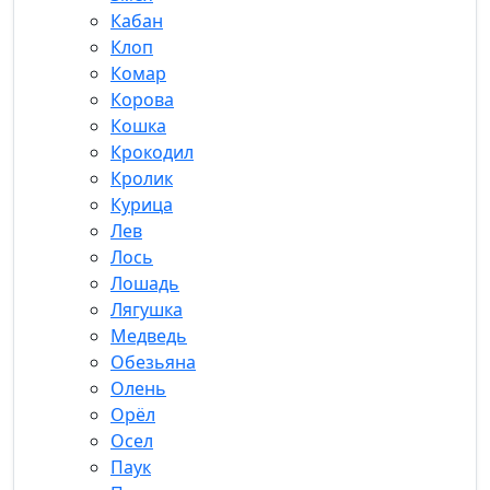
Кабан
Клоп
Комар
Корова
Кошка
Крокодил
Кролик
Курица
Лев
Лось
Лошадь
Лягушка
Медведь
Обезьяна
Олень
Орёл
Осел
Паук