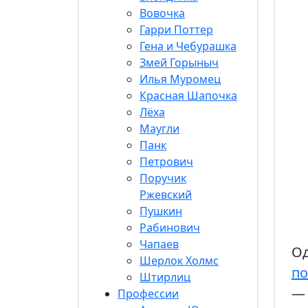
Вовочка
Гарри Поттер
Гена и Чебурашка
Змей Горыныч
Илья Муромец
Красная Шапочка
Лёха
Маугли
Панк
Петрович
Поручик
Ржевский
Пушкин
Рабинович
Чапаев
Од
Шерлок Холмс
по
Штирлиц
— 
Профессии