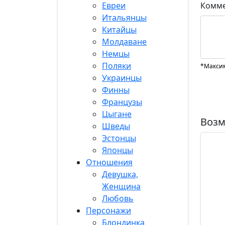
Евреи
Комме
Итальянцы
Китайцы
Молдаване
Немцы
Поляки
*Максим
Украинцы
Финны
Французы
Цыгане
Возм
Шведы
Эстонцы
Японцы
Отношения
Девушка,
Женщина
Любовь
Персонажи
Блондинка