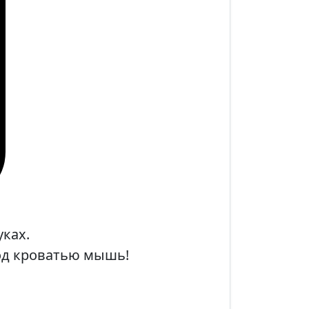
уках.
од кроватью мышь!