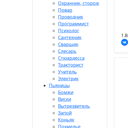
Охранник, сторож
Повар
Проводник
Программист
Психолог
1.8
Сантехник
Сварщик
Слесарь
Стюардесса
Тракторист
Учитель
Электрик
Пьяницы
Бомжи
Виски
Вытрезвитель
Запой
Коньяк
Похмелье