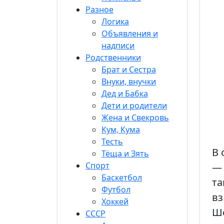
Разное
Логика
Объявления и
надписи
Родственники
Брат и Сестра
Внуки, внучки
Дед и Бабка
Дети и родители
Жена и Свекровь
Кум, Кума
Тесть
В 
Тёща и Зять
Спорт
— 
Баскетбол
та
Футбол
вз
Хоккей
Ше
СССР