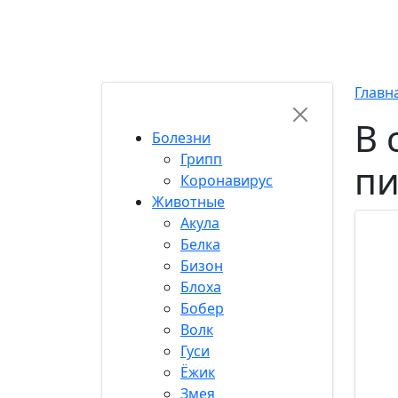
Хиты
Популярные
Топ 50
Свежие
Кор
RU-FUN
Главн
В 
Болезни
Грипп
пи
Коронавирус
Животные
Акула
Белка
Бизон
Блоха
Бобер
Волк
Гуси
Ёжик
Змея