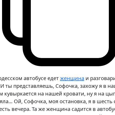
одесском автобусе едет
женщина
и разговари
И ты представляешь, Софочка, захожу я в на
м кувыркается на нашей кровати, ну я на цы
яла… Ой, Софочка, моя остановка, я в шесть 
сть вечера. Та же женщина садится в автобус,