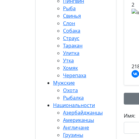
Пингвин
2
Рыба
Свинья
Слон
Собака
Страус
Таракан
Улитка
Утка
21
Хомяк
Черепаха
Мужские
Охота
Рыбалка
Национальности
Азербайджанцы
Имя:
Американцы
Англичане
Грузины