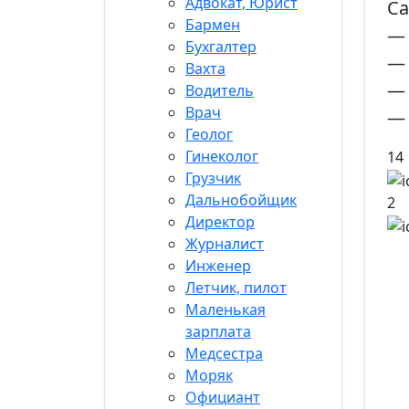
Адвокат, Юрист
Са
Бармен
— 
Бухгалтер
— 
Вахта
— 
Водитель
Врач
— 
Геолог
Гинеколог
14
Грузчик
Дальнобойщик
2
Директор
Журналист
Инженер
Летчик, пилот
Маленькая
зарплата
Медсестра
Моряк
Официант