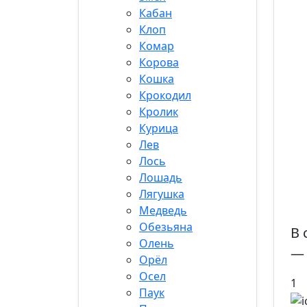
Кабан
Клоп
Комар
Корова
Кошка
Крокодил
Кролик
Курица
Лев
Лось
Лошадь
Лягушка
Медведь
Обезьяна
В 
Олень
— 
Орёл
Осел
1
Паук