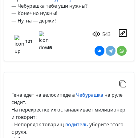
— Чебурашка тебе уши нужны?
— Конечно нужны!
— Ну, на — держи!
543
121
18
Гена едет на велосипеде а
Чебурашка
на руле
сидит.
На перекрестке их останавливает милиционер
и говорит:
- Непорядок товарищ
водитель
уберите этого
с руля.