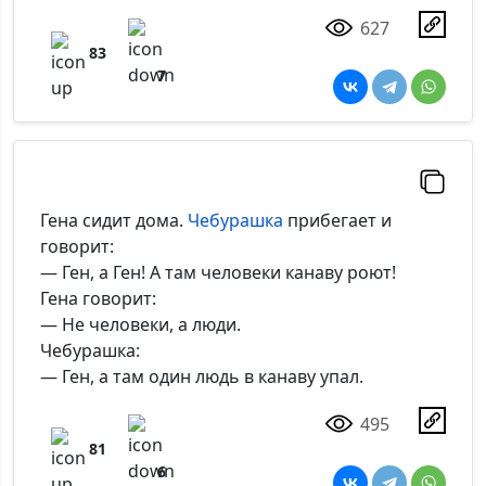
627
83
7
Гена сидит дома.
Чебурашка
прибегает и
говорит:
— Ген, а Ген! А там человеки канаву роют!
Гена говорит:
— Не человеки, а люди.
Чебурашка:
— Ген, а там один людь в канаву упал.
495
81
6