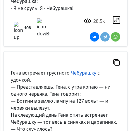
Чебурашка:
- Я не сруль! Я - Чебурашка!
28.5
K
108
19
Гена встречает грустного
Чебурашку
с
удочкой.
— Представляешь, Гена, с утра копаю — ни
одного червяка. Гена говорит:
— Воткни в землю лампу на 127 вольт — и
червяки вылезут.
На следующий день Гена опять встречает
Чебурашку — тот весь в синяках и царапинах.
— Что случилось?