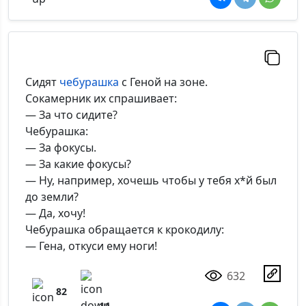
Сидят
чебурашка
с Геной на зоне.
Сокамерник их спрашивает:
— За что сидите?
Чебурашка:
— За фокусы.
— За какие фокусы?
— Ну, например, хочешь чтобы у тебя х*й был
до земли?
— Да, хочу!
Чебурашка обращается к крокодилу:
— Гена, откуси ему ноги!
632
82
14