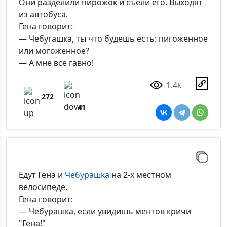
*Максимальное кол-во символов - 500. Ручная модерация.
Они разделили пирожок и съели его. Выходят
из автобуса.
Добавить
Гена говорит:
— Чебугашка, ты что будешь есть: пигоженное
или могоженное?
— А мне все гавно!
1.4
K
272
41
Едут Гена и
Чебурашка
на 2-х местном
велосипеде.
Гена говорит:
— Чебурашка, если увидишь ментов кричи
"Гена!"