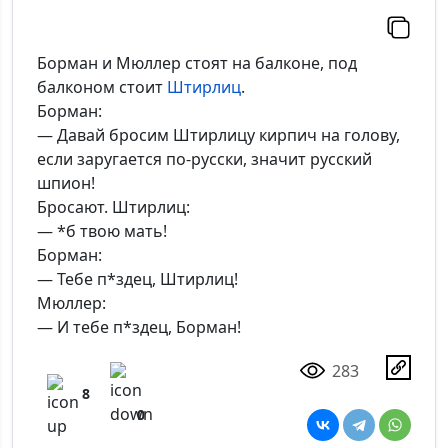
Борман и Мюллер стоят на балконе, под
балконом стоит
Штирлиц
.
Борман:
— Давай бросим Штирлицу кирпич на голову,
если заругается по-русски, значит русский
шпион!
Бросают. Штирлиц:
— *б твою мать!
Борман:
— Тебе п*здец, Штирлиц!
Мюллер:
— И тебе п*здец, Борман!
283
8
0