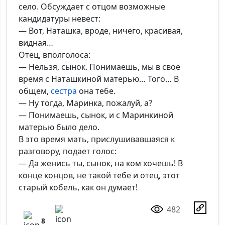
село. Обсуждает с отцом возможные
кандидатуры невест:
— Вот, Наташка, вроде, ничего, красивая,
видная…
Отец, вполголоса:
— Нельзя, сынок. Понимаешь, мы в свое
время с Наташкиной матерью… Того… В
общем,
сестра
она тебе.
— Ну тогда, Маринка, пожалуй, а?
— Понимаешь, сынок, и с Маринкиной
матерью было дело.
В это время мать, прислушивавшаяся к
разговору, подает голос:
— Да женись ты, сынок, на ком хочешь! В
конце концов, не такой тебе и отец, этот
старый кобель, как он думает!
482
8