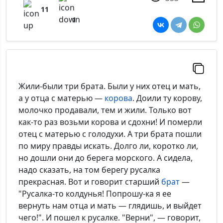
11
1
Жили-были три брата. Были у них отец и мать,
а у отца с матерью —
корова
. Доили ту корову,
молочко продавали, тем и жили. Только вот
как-то раз возьми корова и сдохни! И померли
отец с матерью с голодухи. А три брата пошли
по миру правды искать. Долго ли, коротко ли,
но дошли они до берега морского. А сидела,
надо сказать, на том берегу русалка
прекрасная. Вот и говорит старший
брат
—
"Русалка-то колдунья! Попрошу-ка я ее
вернуть нам отца и мать — глядишь, и выйдет
чего!". И пошел к русалке. "Верни", — говорит,