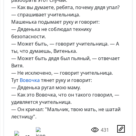
разобрать этот случай.
Добавить
— Как вы думаете, ребята, почему дядя упал?
— спрашивает учительница.
Машенька подымает руку и говорит:
— Дяденька не соблюдал технику
безопасности.
— Может быть, — говорит учительница. — А
ты, что думаешь, Витенька.
— Может быть дядя был пьяный, — отвечает
Витя.
— Не исключено, — говорит учительница.
Тут
Вовочка
тянет руку и говорит:
— Дяденька ругал мою маму.
— Как это Вовочка, что он такого говорил, —
удивляется учительница.
— Он кричал: "Мальчик, твою мать, не шатай
лестницу".
431