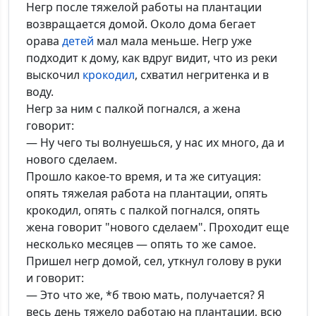
Негр после тяжелой работы на плантации
возвращается домой. Около дома бегает
орава
детей
мал мала меньше. Негр уже
подходит к дому, как вдруг видит, что из реки
выскочил
крокодил
, схватил негритенка и в
воду.
Негр за ним с палкой погнался, а жена
говорит:
— Ну чего ты волнуешься, у нас их много, да и
нового сделаем.
Прошло какое-то время, и та же ситуация:
опять тяжелая работа на плантации, опять
крокодил, опять с палкой погнался, опять
жена говорит "нового сделаем". Проходит еще
несколько месяцев — опять то же самое.
Пришел негр домой, сел, уткнул голову в руки
и говорит:
— Это что же, *б твою мать, получается? Я
весь день тяжело работаю на плантации, всю