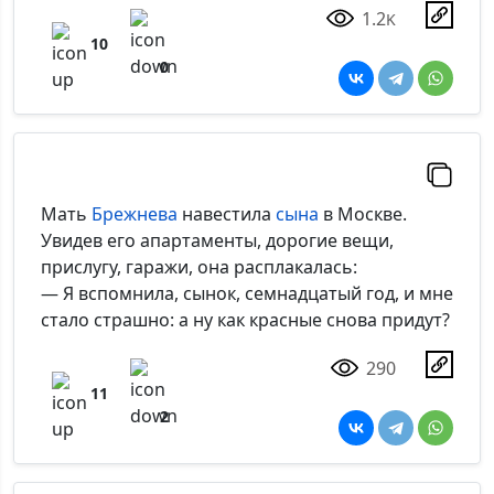
1.2
K
10
0
Мать
Брежнева
навестила
сына
в Москве.
Увидев его апартаменты, дорогие вещи,
прислугу, гаражи, она расплакалась:
— Я вспомнила, сынок, семнадцатый год, и мне
стало страшно: а ну как красные снова придут?
290
11
2