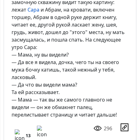
замочную скважину видит такую картину:
лежат
Сара
и Абрам, на кровати, включен
торшер, Абрам в одной руке держит книгу,
читает ее, другой рукой ласкает жену, шея,
грудь, живот, дошел до "этого" места, ну мать
засмущалась, и пошла спать. На следующее
утро Сара:
— Мама, ну вы видели?
— Да все я видела, дочка, чего ты на своего
мужа бочку катишь, такой нежный у тебя,
ласковый.
— Да что вы видели мама?
Та ей рассказывает.
— Мама — так вы же самого главного не
видели — он же обмакнет палец,
перелистывает страницу и читает дальше!
296
13