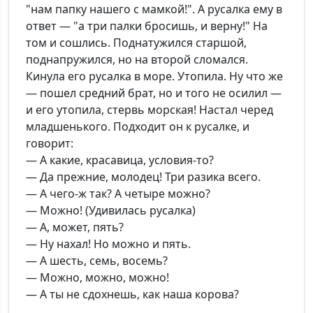
"нам папку нашего с мамкой!". А русалка ему в
ответ — "а три палки бросишь, и верну!" На
том и сошлись. Поднатужился старшой,
поднапружился, но на второй сломался.
Кинула его русалка в море. Утопила. Ну что же
— пошел средний брат, но и того не осилил —
и его утопила, стервь морская! Настал черед
младшенького. Подходит он к русалке, и
говорит:
— А какие, красавица, условия-то?
— Да прежние, молодец! Три разика всего.
— А чего-ж так? А четыре можно?
— Можно! (Удивилась русалка)
— А, может, пять?
— Ну нахал! Но можно и пять.
— А шесть, семь, восемь?
— Можно, можно, можно!
— А ты не сдохнешь, как наша корова?