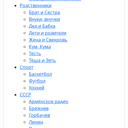
Родственники
Брат и Сестра
Внуки, внучки
Дед и Бабка
Дети и родители
Жена и Свекровь
Кум, Кума
Тесть
Тёща и Зять
Спорт
Баскетбол
Футбол
Хоккей
СССР
Армянское радио
Брежнев
Горбачёв
Ленин