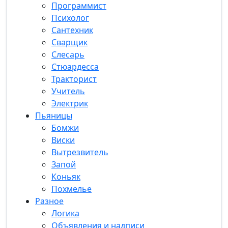
Программист
Психолог
Сантехник
Сварщик
Слесарь
Стюардесса
Тракторист
Учитель
Электрик
Пьяницы
Бомжи
Виски
Вытрезвитель
Запой
Коньяк
Похмелье
Разное
Логика
Объявления и надписи