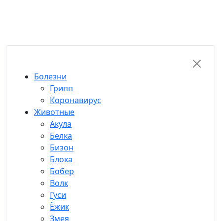
RU-FUN
Болезни
Грипп
Коронавирус
Животные
Акула
Белка
Бизон
Блоха
Бобер
Волк
Гуси
Ёжик
Змея