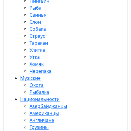
Пингвин
Рыба
Свинья
Слон
Собака
Страус
Таракан
Улитка
Утка
Хомяк
Черепаха
Мужские
Охота
Рыбалка
Национальности
Азербайджанцы
Американцы
Англичане
Грузины