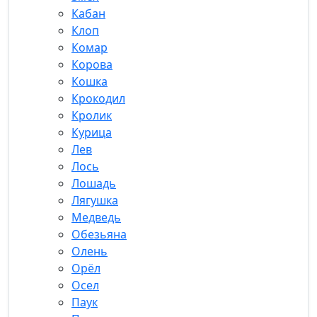
Кабан
Клоп
Комар
Корова
Кошка
Крокодил
Кролик
Курица
Лев
Лось
Лошадь
Лягушка
Медведь
Обезьяна
Олень
Орёл
Осел
Паук