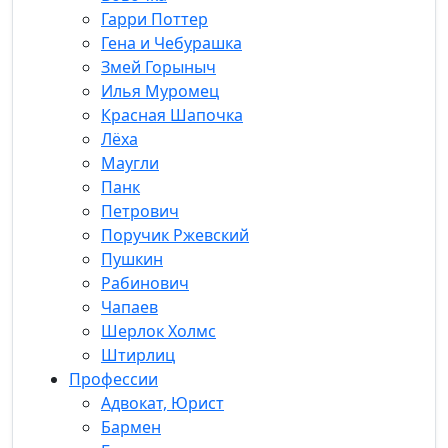
Гарри Поттер
Гена и Чебурашка
Змей Горыныч
Илья Муромец
Красная Шапочка
Лёха
Маугли
Панк
Петрович
Поручик Ржевский
Пушкин
Рабинович
Чапаев
Шерлок Холмс
Штирлиц
Профессии
Адвокат, Юрист
Бармен