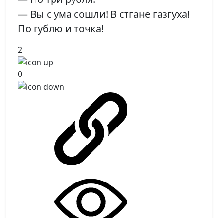
— Вы с ума сошли! В стгане газгуха!
По гублю и точка!
2
0