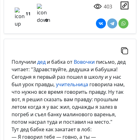
403
11
0
Получили
дед
и бабка от
Вовочки
письмо, дед
читает: "Здравствуйте, дедушка и бабушка!
Сегодня я первый раз пошел в школу и у нас
был урок правды,
учительница
говорила нам,
что нужно все время говорить правду. Ну так
вот, я решил сказать вам правду: прошлым
летом когда я у вас жил, однажды я залез в
погреб и съел банку малинового варенья,
потом насрал туда и поставил на место."
Тут дед бабке как закатает в лоб:
— Я говорил тебе — говно, а ты —