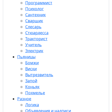
Программист
Психолог
Сантехник
Сварщик
Слесарь
Стюардесса
Тракторист
Учитель
Электрик
Пьяницы
Бомжи
Виски
Вытрезвитель
Запой
Коньяк
Похмелье
Разное
Логика
Объявления и надписи