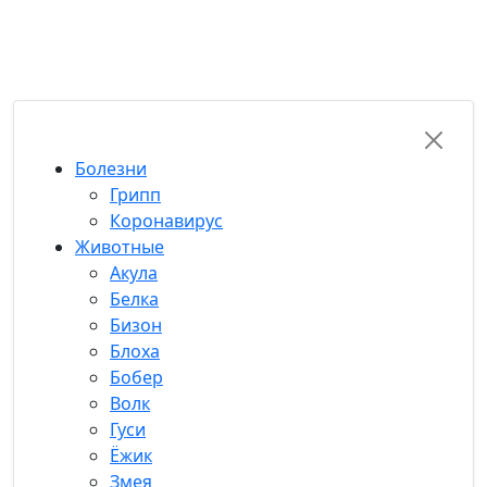
RU-FUN
Болезни
Грипп
Коронавирус
Животные
Акула
Белка
Бизон
Блоха
Бобер
Волк
Гуси
Ёжик
Змея