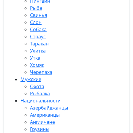
Пингвин
Рыба
Свинья
Слон
Собака
Страус
Таракан
Улитка
Утка
Хомяк
Черепаха
Мужские
Охота
Рыбалка
Национальности
Азербайджанцы
Американцы
Англичане
Грузины