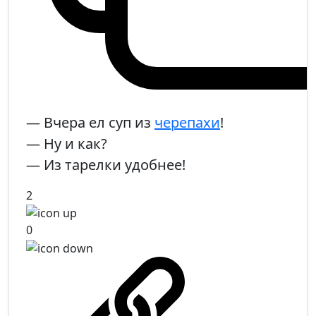
— Вчера ел суп из
черепахи
!
— Ну и как?
— Из тарелки удобнее!
2
0