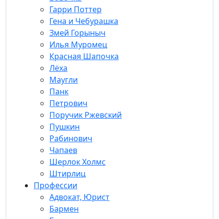
Гарри Поттер
Гена и Чебурашка
Змей Горыныч
Илья Муромец
Красная Шапочка
Лёха
Маугли
Панк
Петрович
Поручик Ржевский
Пушкин
Рабинович
Чапаев
Шерлок Холмс
Штирлиц
Профессии
Адвокат, Юрист
Бармен