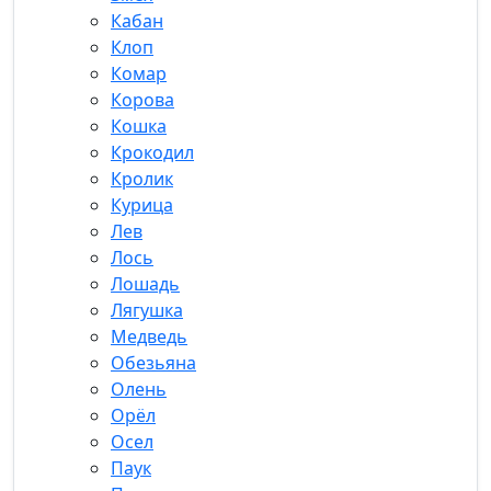
Кабан
Клоп
Комар
Корова
Кошка
Крокодил
Кролик
Курица
Лев
Лось
Лошадь
Лягушка
Медведь
Обезьяна
Олень
Орёл
Осел
Паук