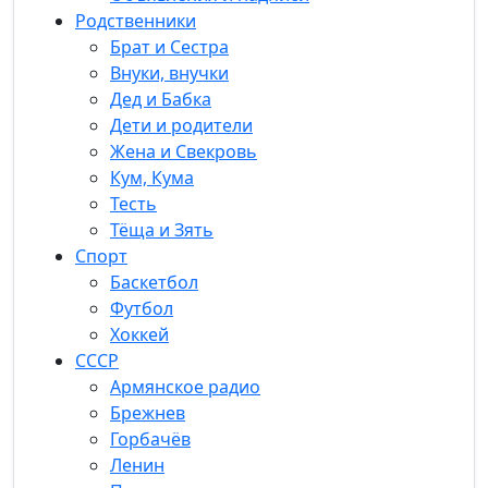
Родственники
Брат и Сестра
Внуки, внучки
Дед и Бабка
Дети и родители
Жена и Свекровь
Кум, Кума
Тесть
Тёща и Зять
Спорт
Баскетбол
Футбол
Хоккей
СССР
Армянское радио
Брежнев
Горбачёв
Ленин