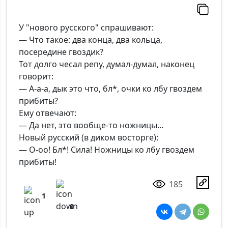
У "нового русского" спрашивают:
— Что такое: два конца, два кольца,
посередине гвоздик?
Тот долго чесал репу, думал-думал, наконец
говорит:
— А-а-а, дык это что, бл*, очки ко лбу гвоздем
прибиты?
Ему отвечают:
— Да нет, это вообще-то ножницы…
Новый русский (в диком восторге):
— О-оо! Бл*! Сила! Ножницы ко лбу гвоздем
прибиты!
185
1
0