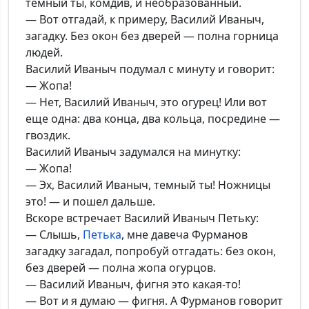
темный ты, комдив, и необразованный.
— Вот отгадай, к примеру, Василий Иваныч,
*Максимальное кол-во символов - 500. Ручная модерация.
загадку. Без окон без дверей — полна горница
людей.
Добавить
Василий Иваныч подумал с минуту и говорит:
— Жопа!
— Нет, Василий Иваныч, это огурец! Или вот
еще одна: два конца, два кольца, посредине —
гвоздик.
Василий Иваныч задумался на минутку:
— Жопа!
— Эх, Василий Иваныч, темный ты! Ножницы
это! — и пошел дальше.
Вскоре встречает Василий Иваныч Петьку:
— Слышь,
Петька
, мне давеча Фурманов
загадку загадал, попробуй отгадать: без окон,
без дверей — полна жопа огурцов.
— Василий Иваныч, фигня это какая-то!
— Вот и я думаю — фигня. А Фурманов говорит