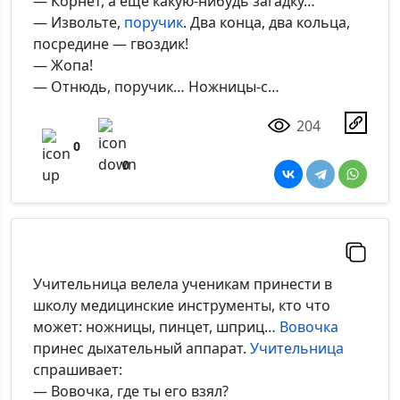
— Корнет, а еще какую-нибудь загадку…
— Извольте,
поручик
. Два конца, два кольца,
посредине — гвоздик!
— Жопа!
— Отнюдь, поручик… Ножницы-с…
204
0
0
Учительница велела ученикам принести в
школу медицинские инструменты, кто что
может: ножницы, пинцет, шприц…
Вовочка
принес дыхательный аппарат.
Учительница
спрашивает:
— Вовочка, где ты его взял?