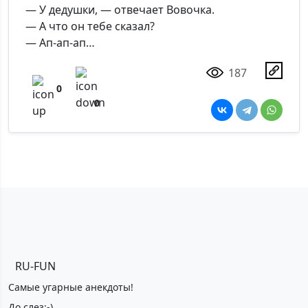
— У дедушки, — отвечает Вовочка.
— А что он тебе сказал?
— Ап-ап-ап…
187
0
0
RU-FUN
Самые угарные анекдоты!
До слез:-)