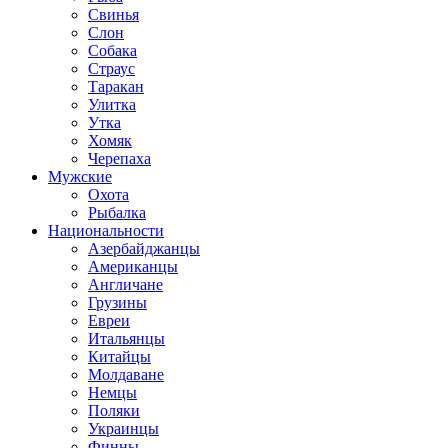
Свинья
Слон
Собака
Страус
Таракан
Улитка
Утка
Хомяк
Черепаха
Мужские
Охота
Рыбалка
Национальности
Азербайджанцы
Американцы
Англичане
Грузины
Евреи
Итальянцы
Китайцы
Молдаване
Немцы
Поляки
Украинцы
Финны