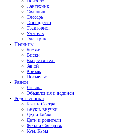
Психолог
Сантехник
Сварщик
Слесарь
Стюардесса
Тракторист
Учитель
Электрик
Пьяницы
Бомжи
Виски
Вытрезвитель
Запой
Коньяк
Похмелье
Разное
Логика
Объявления и надписи
Родственники
Брат и Сестра
Внуки, внучки
Дед и Бабка
Дети и родители
Жена и Свекровь
Кум, Кума