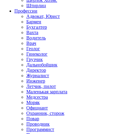
Шерлок Холмс
Штирлиц
Профессии
Адвокат, Юрист
Бармен
Бухгалтер
Вахта
Водитель
Врач
Геолог
Гинеколог
Грузчик
Дальнобойщик
Директор
Журналист
Инженер
Летчик, пилот
Маленькая зарплата
Медсестра
Моряк
Официант
Охранник, сторож
Повар
Проводник
Программист