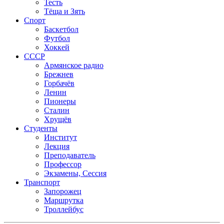
Тесть
Тёща и Зять
Спорт
Баскетбол
Футбол
Хоккей
СССР
Армянское радио
Брежнев
Горбачёв
Ленин
Пионеры
Сталин
Хрущёв
Студенты
Институт
Лекция
Преподаватель
Профессор
Экзамены, Сессия
Транспорт
Запорожец
Маршрутка
Троллейбус