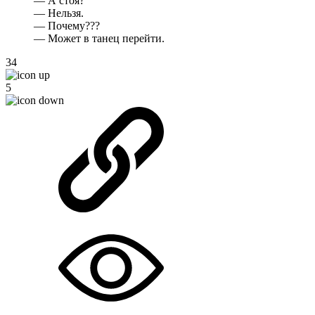
— А стоя?
— Нельзя.
— Почему???
— Может в танец перейти.
34
5