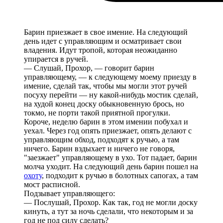
Барин приезжает в свое имение. На следующий
день идет с управляющим и осматривает свои
владения. Идут тропой, которая неожиданно
упирается в ручей.
— Слушай, Прохор, — говорит барин
управляющему, — к следующему моему приезду в
имение, сделай так, чтобы мы могли этот ручей
посуху перейти — ну какой-нибудь мостик сделай,
на худой конец доску обыкновенную брось, но
токмо, не порти такой приятной прогулки.
Короче, неделю барин в этом имении побухал и
уехал. Через год опять приезжает, опять делают с
управляющим обход, подходят к ручью, а там
ничего. Барин вздыхает и ничего не говоря,
"заезжает" управляющему в ухо. Тот падает, барин
молча уходит. На следующий день барин пошел на
охоту
, подходит к ручью в болотных сапогах, а там
мост расписной.
Подзывает управляющего:
— Послушай, Прохор. Как так, год не могли доску
кинуть, а тут за ночь сделали, что некоторым и за
год не под силу сделать?