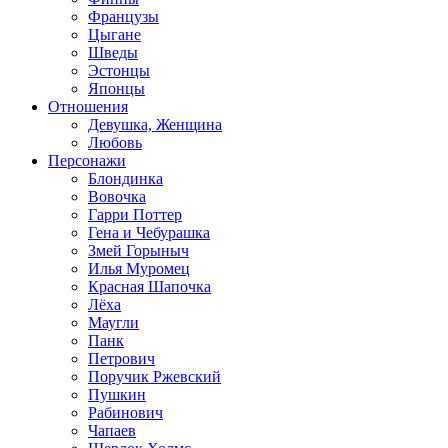
Французы
Цыгане
Шведы
Эстонцы
Японцы
Отношения
Девушка, Женщина
Любовь
Персонажи
Блондинка
Вовочка
Гарри Поттер
Гена и Чебурашка
Змей Горыныч
Илья Муромец
Красная Шапочка
Лёха
Маугли
Панк
Петрович
Поручик Ржевский
Пушкин
Рабинович
Чапаев