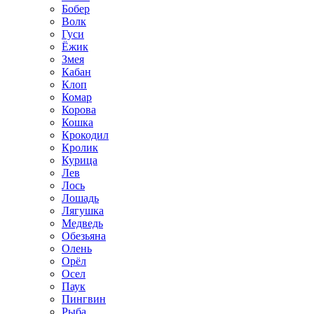
Бобер
Волк
Гуси
Ёжик
Змея
Кабан
Клоп
Комар
Корова
Кошка
Крокодил
Кролик
Курица
Лев
Лось
Лошадь
Лягушка
Медведь
Обезьяна
Олень
Орёл
Осел
Паук
Пингвин
Рыба