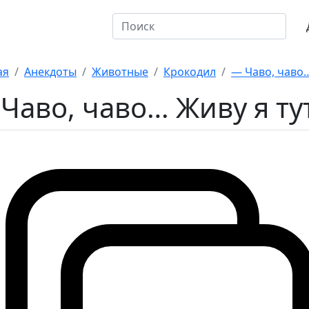
откие
10 на оценку
ая
Анекдоты
Животные
Крокодил
— Чаво, чаво…
Чаво, чаво… Живу я ту