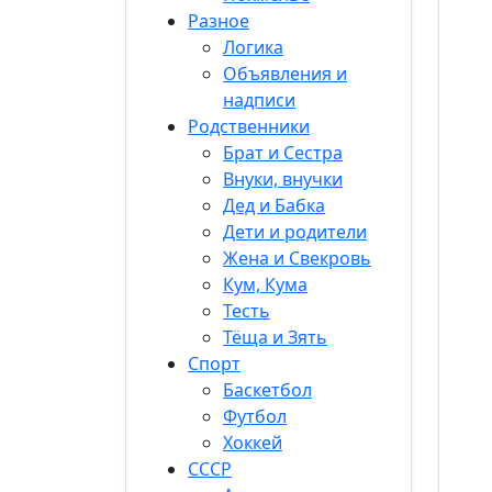
Разное
Логика
Объявления и
надписи
Родственники
Брат и Сестра
Внуки, внучки
Дед и Бабка
Дети и родители
Жена и Свекровь
Кум, Кума
Тесть
Тёща и Зять
Спорт
Баскетбол
Футбол
Хоккей
СССР