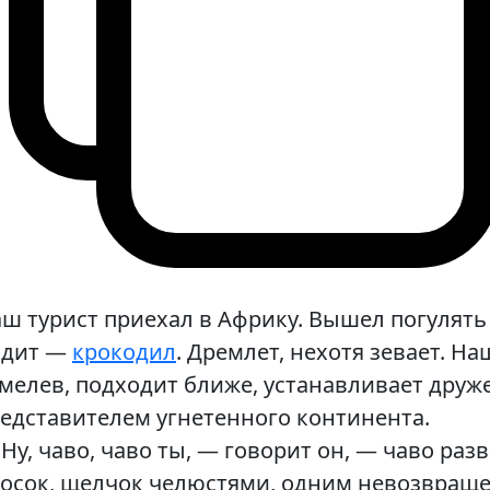
ш турист приехал в Африку. Вышел погулять 
идит —
крокодил
. Дремлет, нехотя зевает. Н
мелев, подходит ближе, устанавливает друже
едставителем угнетенного континента.
Ну, чаво, чаво ты, — говорит он, — чаво ра
осок, щелчок челюстями, одним невозвраще