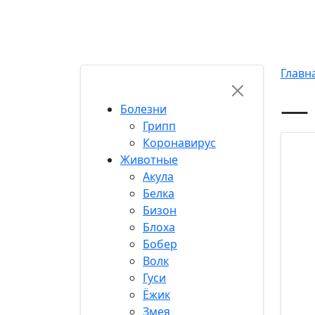
Хиты
Популярные
Топ 50
Свежие
Кор
RU-FUN
Главн
— 
Болезни
Грипп
Коронавирус
Животные
Акула
Белка
Бизон
Блоха
Бобер
Волк
Гуси
Ёжик
Змея