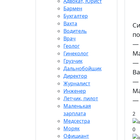
Адвокат, Юрист
Бармен
Бухгалтер
Вахта
Си
Водитель
по
Врач
— 
Геолог
Ма
Гинеколог
Грузчик
— 
Дальнобойщик
Ва
Директор
— 
Журналист
Ма
Инженер
Летчик, пилот
— 
Маленькая
зарплата
2
Медсестра
Моряк
0
Официант