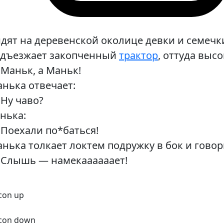
дят на деревенской околице девки и семечки
дъезжает закопченный
трактор
, оттуда выс
Маньк, а Маньк!
нька отвечает:
Ну чаво?
нька:
Поехали по*баться!
нька толкает локтем подружку в бок и говор
Слышь — намекаааааает!