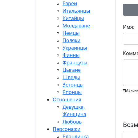
Евреи
Итальянцы
Китайцы
Молдаване
Имя:
Немцы
Поляки
Украинцы
Комме
Финны
Французы
Цыгане
Шведы
Эстонцы
*Максим
Японцы
Отношения
Девушка,
Женщина
Любовь
Возм
Персонажи
Блондинка