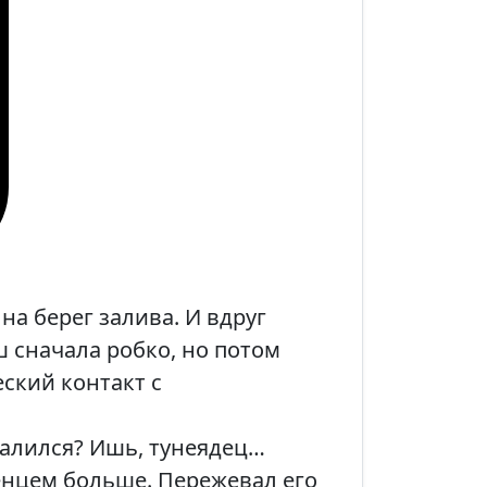
на берег залива. И вдруг
аш сначала робко, но потом
ский контакт с
звалился? Ишь, тунеядец…
нцем больше. Пережевал его