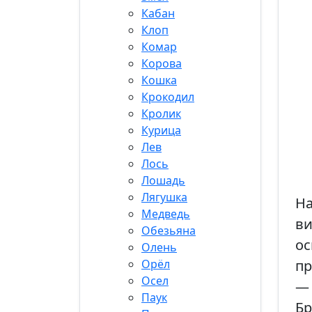
Кабан
Клоп
Комар
Корова
Кошка
Крокодил
Кролик
Курица
Лев
Лось
Лошадь
Лягушка
На
Медведь
в
Обезьяна
ос
Олень
Орёл
пр
Осел
— 
Паук
Бр