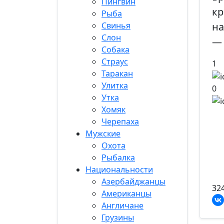
Пингвин
кр
Рыба
Свинья
на
Слон
— 
Собака
Страус
1
Таракан
Улитка
0
Утка
Хомяк
Черепаха
Мужские
Охота
Рыбалка
Национальности
Азербайджанцы
32
Американцы
Англичане
Грузины