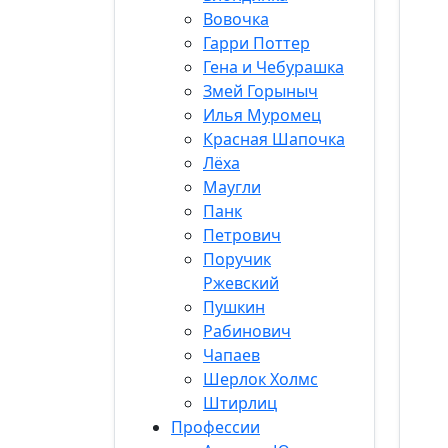
Вовочка
Гарри Поттер
Гена и Чебурашка
Змей Горыныч
Илья Муромец
Красная Шапочка
Лёха
Маугли
Панк
Петрович
Поручик
Ржевский
Пушкин
Рабинович
Чапаев
Шерлок Холмс
Штирлиц
Профессии