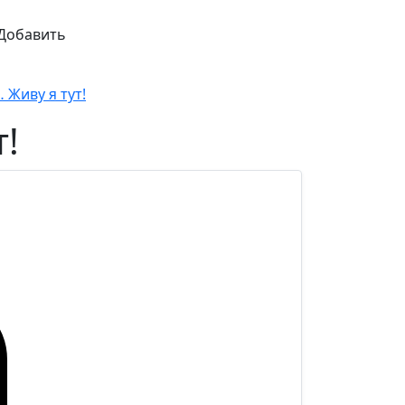
Добавить
 Живу я тут!
т!