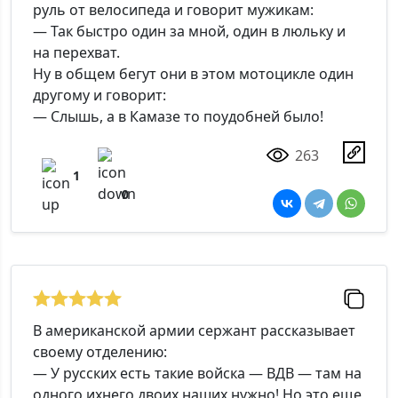
руль от велосипеда и говорит мужикам:
— Так быстро один за мной, один в люльку и
на перехват.
Ну в общем бегут они в этом мотоцикле один
другому и говорит:
— Слышь, а в Камазе то поудобней было!
263
1
0
В американской армии сержант рассказывает
своему отделению:
— У русских есть такие войска — ВДВ — там на
одного ихнего двоих наших нужно! Но это еще