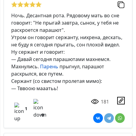
Ночь. Десантная рота. Рядовому мать во сне
говорит: "Не прыгай завтра, сынок, у тебя не
раскроется парашют".
Утром он говорит сержанту, нихрена, дескать,
не буду я сегодня прыгать, сон плохой видел.
Ну сержант и говорит:
— Давай сегодня парашютами махнемся.
Махнулись.
Парень
прыгнул, парашют
раскрылся, все путем.
Сержант (со свистом пролетая мимо):
— Тввоою мааатьь!
181
1
0