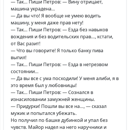
— Так… Пиши Петров: — Вину отрицает,
машина украдена…
— Да вы что! Я вообще не умею водить
машину, у меня даже прав нету!
— Так… Пиши Петров: — Езда без навыков
вождения и без водительских прав…, кстати,
от Вас разит!
— Что вы говорите! Я только банку пива
выпил!
— Так… Пиши Петров: — Езда в нетрезвом
состоянии…
— Да вы все с ума посходили! У меня алиби, я в
это время был у любовницы!
— Так… Пиши Петров: — Сознался в
изнасиловании замужней женщины.
— Придурки! Пошли вы все на…, — сказал
мужик и попытался убежать.
Но получил по башке дубинкой и упал без
чувств. Майор надел на него наручники и