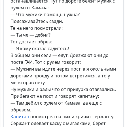
останавливается. Тут по дороге бежит мужик с
рулем от Камаза:
— Что мужики помощь нужна?
Подсаживайтесь сзади.
Те на него посмотрели:
— Ты че — дебил?
Тот достает обрез:
— Я кому сказал садитесь!
В общем они сели — едут. Доезжают они до
поста ГАИ. Тот с рулем говорит:
— Мужики вы идите через пост, а я окольными
дорогами проеду и потом встретимся, а то у
меня прав нету.
Ну мужики и рады что от придурка отвязались.
Прибегают на пост и говорят капитану:
— Там дебил с рулем от Камаза, да еще с
обрезом.
Капитан
посмотрел на них и кричит сержанту.
Сержант одевает каску с мигалками, берет