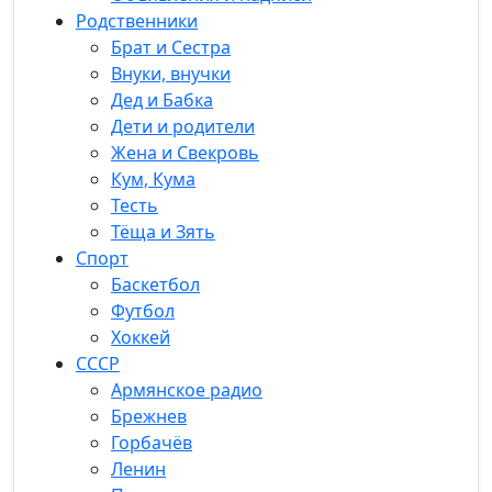
Родственники
Брат и Сестра
Внуки, внучки
Дед и Бабка
Дети и родители
Жена и Свекровь
Кум, Кума
Тесть
Тёща и Зять
Спорт
Баскетбол
Футбол
Хоккей
СССР
Армянское радио
Брежнев
Горбачёв
Ленин