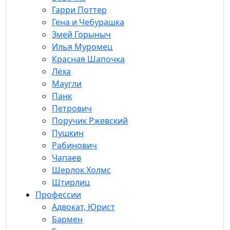
Гарри Поттер
Гена и Чебурашка
Змей Горыныч
Илья Муромец
Красная Шапочка
Лёха
Маугли
Панк
Петрович
Поручик Ржевский
Пушкин
Рабинович
Чапаев
Шерлок Холмс
Штирлиц
Профессии
Адвокат, Юрист
Бармен