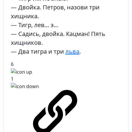
— Двойка. Петров, назови три
хищника.
— Тигр, лев… э…
— Садись, двойка. Кацман! Пять
хищников.
— Два тигра и три
льва
.
6
1