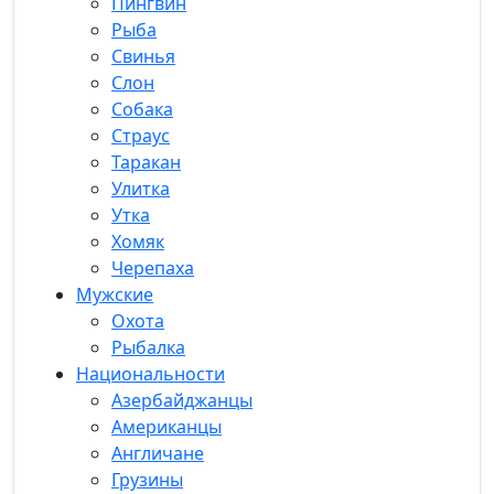
Пингвин
Рыба
Свинья
Слон
Собака
Страус
Таракан
Улитка
Утка
Хомяк
Черепаха
Мужские
Охота
Рыбалка
Национальности
Азербайджанцы
Американцы
Англичане
Грузины