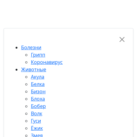
RU-FUN
Болезни
Грипп
Коронавирус
Животные
Акула
Белка
Бизон
Блоха
Бобер
Волк
Гуси
Ёжик
Змея