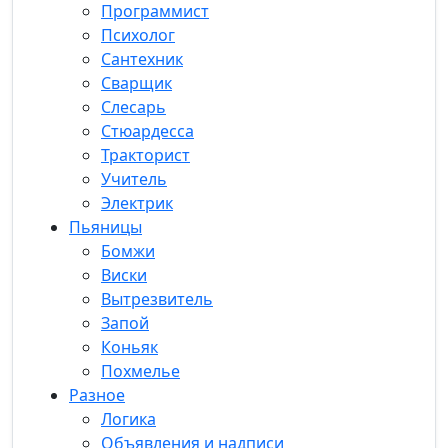
Программист
Психолог
Сантехник
Сварщик
Слесарь
Стюардесса
Тракторист
Учитель
Электрик
Пьяницы
Бомжи
Виски
Вытрезвитель
Запой
Коньяк
Похмелье
Разное
Логика
Объявления и надписи