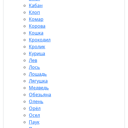
Кабан
Клоп
Комар
Корова
Кошка
Крокодил
Кролик
Курица
Лев
Лось
Лошадь
Лягушка
Медведь
Обезьяна
Олень
Орёл
Осел
Паук