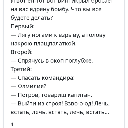
И вот ен-тот вот винтикрыл бросает
на вас ядрену бомбу. Что вы все
будете делать?
Первый:
— Лягу ногами к взрыву, а голову
накрою плащпалаткой.
Второй:
— Спрячусь в окоп поглубже.
Третий:
— Спасать командира!
— Фамилия?
— Петров, товарищ капитан.
— Выйти из строя! Взво-о-од! Лечь,
встать, лечь, встать, лечь, встать…
4