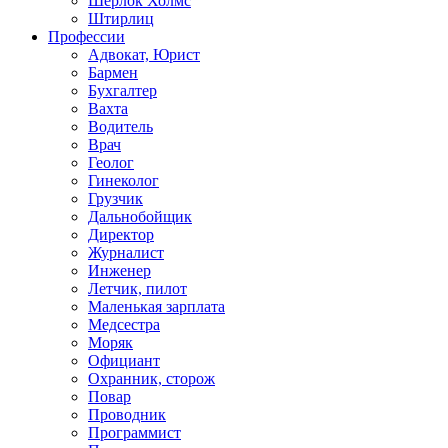
Шерлок Холмс
Штирлиц
Профессии
Адвокат, Юрист
Бармен
Бухгалтер
Вахта
Водитель
Врач
Геолог
Гинеколог
Грузчик
Дальнобойщик
Директор
Журналист
Инженер
Летчик, пилот
Маленькая зарплата
Медсестра
Моряк
Официант
Охранник, сторож
Повар
Проводник
Программист