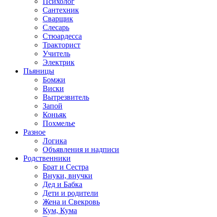
Психолог
Сантехник
Сварщик
Слесарь
Стюардесса
Тракторист
Учитель
Электрик
Пьяницы
Бомжи
Виски
Вытрезвитель
Запой
Коньяк
Похмелье
Разное
Логика
Объявления и надписи
Родственники
Брат и Сестра
Внуки, внучки
Дед и Бабка
Дети и родители
Жена и Свекровь
Кум, Кума