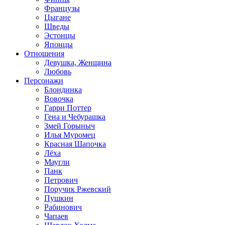
Французы
Цыгане
Шведы
Эстонцы
Японцы
Отношения
Девушка, Женщина
Любовь
Персонажи
Блондинка
Вовочка
Гарри Поттер
Гена и Чебурашка
Змей Горыныч
Илья Муромец
Красная Шапочка
Лёха
Маугли
Панк
Петрович
Поручик Ржевский
Пушкин
Рабинович
Чапаев