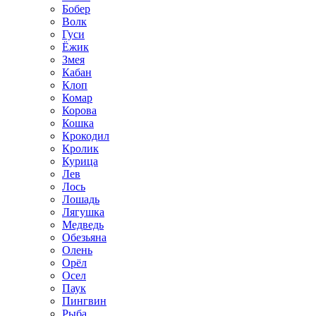
Бобер
Волк
Гуси
Ёжик
Змея
Кабан
Клоп
Комар
Корова
Кошка
Крокодил
Кролик
Курица
Лев
Лось
Лошадь
Лягушка
Медведь
Обезьяна
Олень
Орёл
Осел
Паук
Пингвин
Рыба