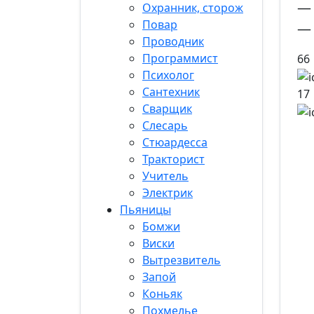
— 
Охранник, сторож
Повар
— 
Проводник
Программист
66
Психолог
Сантехник
17
Сварщик
Слесарь
Стюардесса
Тракторист
Учитель
Электрик
Пьяницы
Бомжи
Виски
Вытрезвитель
Запой
Коньяк
Похмелье