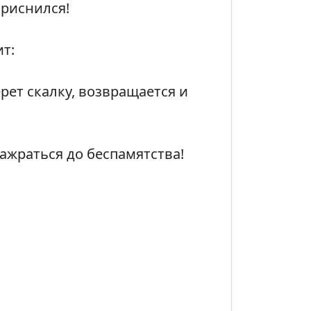
приснился!
т:
рет скалку, возвращается и
нажраться до беспамятства!