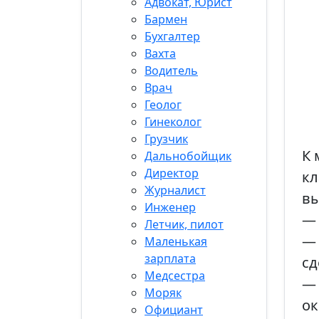
Адвокат, Юрист
Бармен
Бухгалтер
Вахта
Водитель
Врач
Геолог
Гинеколог
Грузчик
К 
Дальнобойщик
Директор
кл
Журналист
вы
Инженер
— 
Летчик, пилот
— 
Маленькая
зарплата
сд
Медсестра
— 
Моряк
ок
Официант