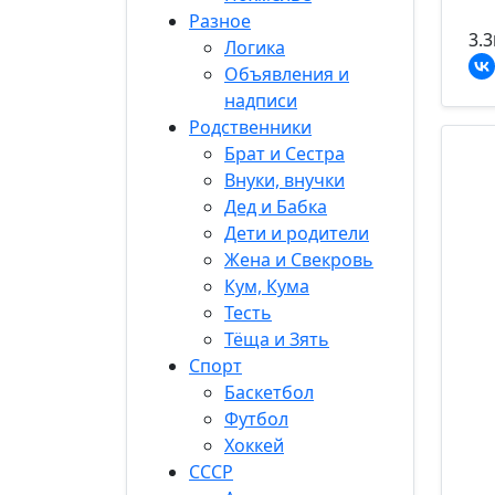
Разное
3.3
Логика
Объявления и
надписи
Родственники
Брат и Сестра
Внуки, внучки
Дед и Бабка
Дети и родители
Жена и Свекровь
Кум, Кума
Тесть
Тёща и Зять
Спорт
Баскетбол
Футбол
Хоккей
СССР