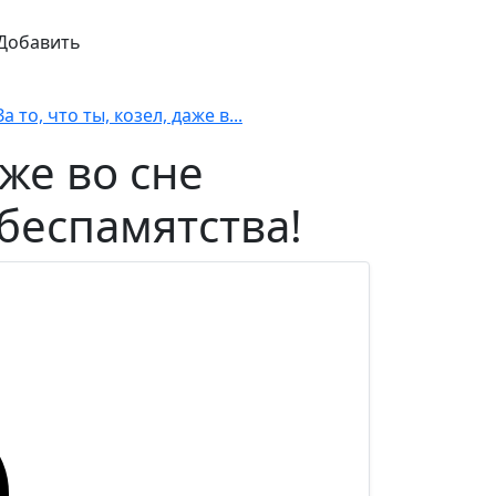
Добавить
а то, что ты, козел, даже в...
аже во сне
беспамятства!