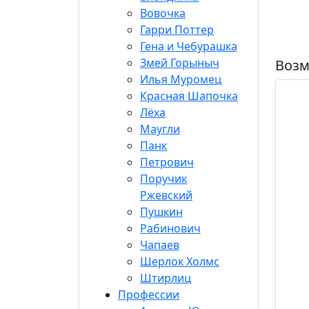
Вовочка
Гарри Поттер
Гена и Чебурашка
Змей Горыныч
Возм
Илья Муромец
Красная Шапочка
Лёха
Маугли
Панк
Петрович
Поручик
Ржевский
Пушкин
Рабинович
Чапаев
Шерлок Холмс
Штирлиц
Профессии