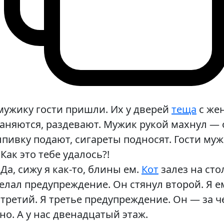
мужику гости пришли. Их у дверей
теща
с жен
аняются, раздевают. Мужик рукой махнул — 
пивку подают, сигареты подносят. Гости муж
Как это тебе удалось?!
Да, сижу я как-то, блины ем.
Кот
залез на сто
елал предупреждение. Он стянул второй. Я 
третий. Я третье предупреждение. Он — за че
но. А у нас двенадцатый этаж.