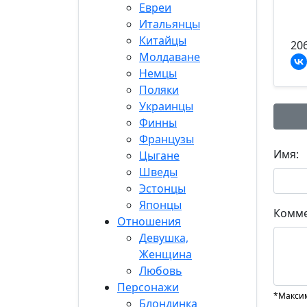
Евреи
Итальянцы
Китайцы
20
Молдаване
Немцы
Поляки
Украинцы
Финны
Французы
Имя:
Цыгане
Шведы
Эстонцы
Японцы
Комме
Отношения
Девушка,
Женщина
Любовь
Персонажи
*Максим
Блондинка