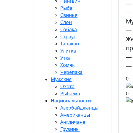
Пингвин
— 
Рыба
— 
Свинья
Му
Слон
Собака
— 
Страус
Же
Таракан
пр
Улитка
— 
Утка
Хомяк
— 
Черепаха
0
Мужские
Охота
0
Рыбалка
Национальности
Азербайджанцы
Американцы
Англичане
Грузины