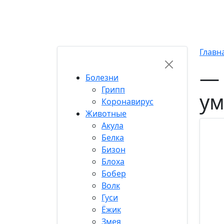
Хиты
Популярные
Топ 50
Свежие
Кор
RU-FUN
Главн
— 
Болезни
Грипп
ум
Коронавирус
Животные
Акула
Белка
Бизон
Блоха
Бобер
Волк
Гуси
Ёжик
Змея