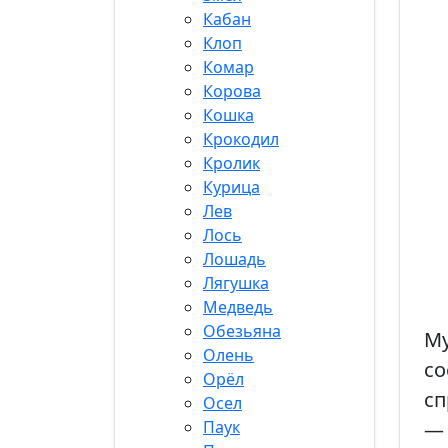
Кабан
Клоп
Комар
Корова
Кошка
Крокодил
Кролик
Курица
Лев
Лось
Лошадь
Лягушка
Медведь
Обезьяна
М
Олень
со
Орёл
сп
Осел
Паук
— 