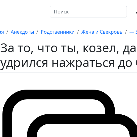
откие
10 на оценку
ая
Анекдоты
Родственники
Жена и Свекровь
— З
За то, что ты, козел, д
удрился нажраться до 