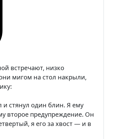
ой встречают, низко
они мигом на стол накрыли,
ику:
л и стянул один блин. Я ему
ему второе предупреждение. Он
твертый, я его за хвост — и в