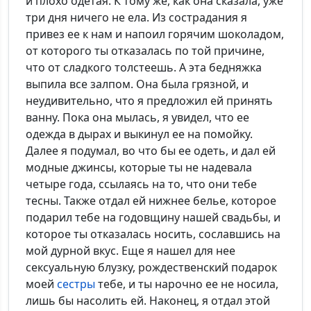
и плохо одетая. К тому же, как она сказала, уже
три дня ничего не ела. Из сострадания я
привез ее к нам и напоил горячим шоколадом,
от которого ты отказалась по той причине,
что от сладкого толстеешь. А эта бедняжка
выпила все залпом. Она была грязной, и
неудивительно, что я предложил ей принять
ванну. Пока она мылась, я увидел, что ее
одежда в дырах и выкинул ее на помойку.
Далее я подумал, во что бы ее одеть, и дал ей
модные джинсы, которые ты не надевала
четыре года, ссылаясь на то, что они тебе
тесны. Также отдал ей нижнее белье, которое
подарил тебе на годовщину нашей свадьбы, и
которое ты отказалась носить, сославшись на
мой дурной вкус. Еще я нашел для нее
сексуальную блузку, рождественский подарок
моей
сестры
тебе, и ты нарочно ее не носила,
лишь бы насолить ей. Наконец, я отдал этой