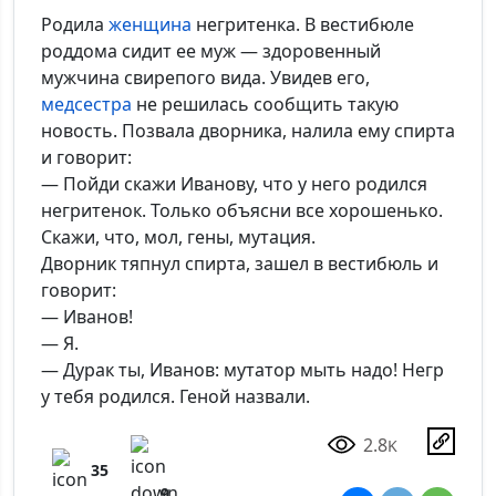
Родила
женщина
негритенка. В вестибюле
роддома сидит ее муж — здоровенный
мужчина свирепого вида. Увидев его,
медсестра
не решилась сообщить такую
новость. Позвала дворника, налила ему спирта
и говорит:
— Пойди скажи Иванову, что у него родился
негритенок. Только объясни все хорошенько.
Скажи, что, мол, гены, мутация.
Дворник тяпнул спирта, зашел в вестибюль и
говорит:
— Иванов!
— Я.
— Дурак ты, Иванов: мутатор мыть надо! Негр
у тебя родился. Геной назвали.
2.8
K
35
9