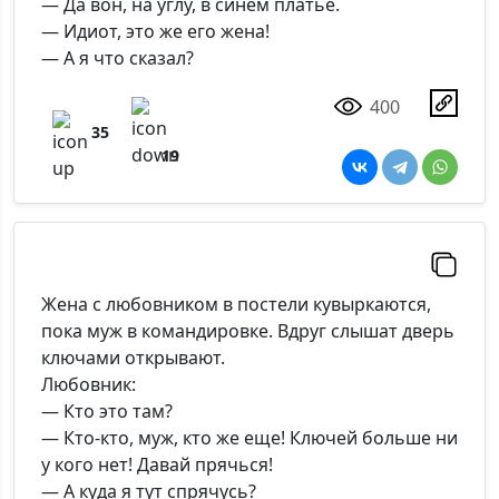
— Да вон, на углу, в синем платье.
— Идиот, это же его жена!
— А я что сказал?
400
35
19
Жена с любовником в постели кувыркаются,
пока муж в командировке. Вдруг слышат дверь
ключами открывают.
Любовник:
— Кто это там?
— Кто-кто, муж, кто же еще! Ключей больше ни
у кого нет! Давай прячься!
— А куда я тут спрячусь?