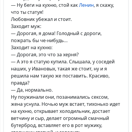
— Ну беги на кухню, стой как
Ленин
, я скажу,
что ты статуя!
Любовник убежал и стоит.
Заходит муж:
— Дорогая, я дома! Голодный с дороги,
пожрать бы че-нибудь…
Заходит на кухню:
— Дорогая, это что за херня?
— А это я статую купила. Слышала, у соседей
наших, у Ивановых, такая же стоит, ну и я
решила нам такую же поставить. Красиво,
правда?
— Да, нормально.
Ну поужинали они, позанимались сексом,
жена уснула. Ночью муж встает, тихонько идет
на кухню, открывает холодильник, достает
ветчину и сыр, делает огромный смачный
бутерброд, вставляет его в рот мужику,