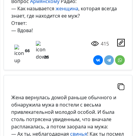
Вопрос
Армянскому
Радио:
— Как называется
женщина
, которая всегда
знает, где находится ее муж?
Ответ:
*Максимальное кол-во символов - 500. Ручная модерация.
— Вдова!
Добавить
415
66
26
Жена вернулась домой раньше обычного и
обнаружила мужа в постели с весьма
привлекательной молодой особой. И была
столь потрясена увиденным, что вначале
расплакалась, а потом заорала на мужа:
— Ах ты, неблагодарная
свинья
! Как ты посмел