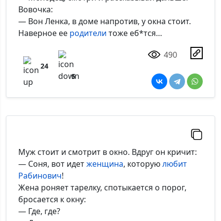
Вовочка:
— Вон Ленка, в доме напротив, у окна стоит.
Наверное ее
родители
тоже еб*тся…
490
24
5
Муж стоит и смотрит в окно. Вдруг он кричит:
— Соня, вот идет
женщина
, которую
любит
Рабинович
!
Жена роняет тарелку, спотыкается о порог,
бросается к окну:
— Где, где?