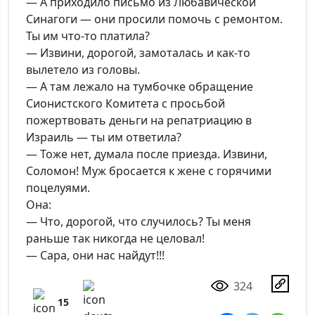
— А приходило письмо из Любавической
Синагоги — они просили помочь с ремонтом.
Ты им что-то платила?
— Извини, дорогой, замоталась и как-то
вылетело из головы.
— А там лежало на тумбочке обращение
Сионистского Комитета с просьбой
пожертвовать деньги на репатриацию в
Израиль — ты им ответила?
— Тоже нет, думала после приезда. Извини,
Соломон! Муж бросается к жене с горячими
поцелуями.
Она:
— Что, дорогой, что случилось? Ты меня
раньше так никогда не целовал!
— Сара, они нас найдут!!!
324
15