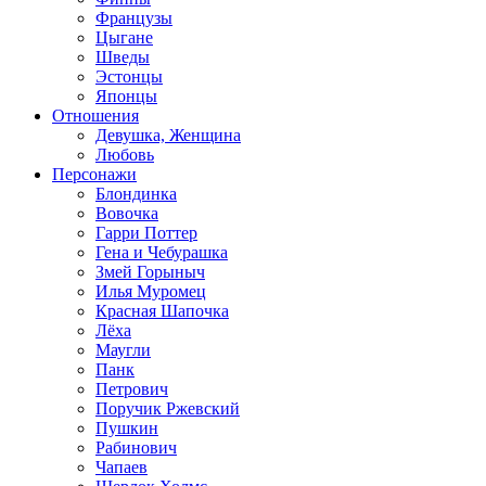
Французы
Цыгане
Шведы
Эстонцы
Японцы
Отношения
Девушка, Женщина
Любовь
Персонажи
Блондинка
Вовочка
Гарри Поттер
Гена и Чебурашка
Змей Горыныч
Илья Муромец
Красная Шапочка
Лёха
Маугли
Панк
Петрович
Поручик Ржевский
Пушкин
Рабинович
Чапаев