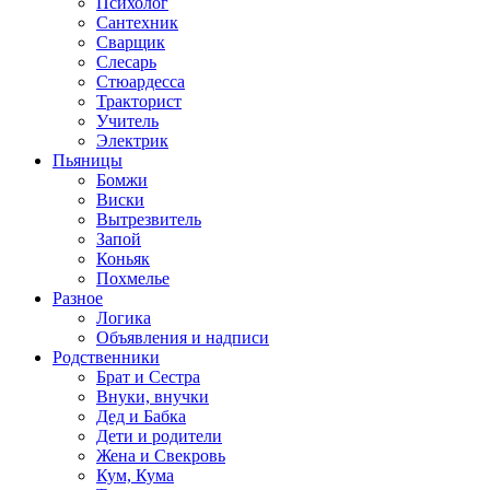
Психолог
Сантехник
Сварщик
Слесарь
Стюардесса
Тракторист
Учитель
Электрик
Пьяницы
Бомжи
Виски
Вытрезвитель
Запой
Коньяк
Похмелье
Разное
Логика
Объявления и надписи
Родственники
Брат и Сестра
Внуки, внучки
Дед и Бабка
Дети и родители
Жена и Свекровь
Кум, Кума