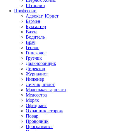
Шерлок Холмс
Штирлиц
Профессии
Адвокат, Юрист
Бармен
Бухгалтер
Вахта
Водитель
Врач
Геолог
Гинеколог
Грузчик
Дальнобойщик
Директор
Журналист
Инженер
Летчик, пилот
Маленькая зарплата
Медсестра
Моряк
Официант
Охранник, сторож
Повар
Проводник
Программист