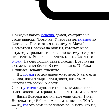
Приходит как-то
Вовочка
домой, смотрит а на
столе записка: "Вовочка! У тебя завтра
экзамен
по
биологии. Подготовься как следует. Мама."
Посмотрел Вовочка на билеты, которых было
штук эдак тридцать, и понял что все ему все равно
не выучить. Решил он выучить только билет про
блохи
. На следующий день приходит Вовочка на
экзамен. Тянет билет. В нем написано: "Собака".
Начинает Вовочка отвечать:
— Ну,
собака
это домашнее животное. У него есть
голова, ноги четыре штуки,хвост, шерсть. А в
шерсти есть блохи. А блохи…
Сидит
учитель
слушает и понять не может то ли
знает Вовочка материал, то ли нет. Потом говорит:
— Давай Вовочка потяни еще один билет. Тянет
Вовочка второй билет. А в нем написано: "Кот".
— Ну,
кот
это домашнее животное. А него, как и у