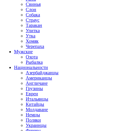
Свинья
Слон
Собака
Страус
Таракан
Улитка
Утка
Хомяк
Черепаха
Мужские
Охота
Рыбалка
Национальности
Азербайджанцы
Американцы
Англичане
Грузины
Евреи
Итальянцы
Китайцы
Молдаване
Немцы
Поляки
Украинцы
Финны