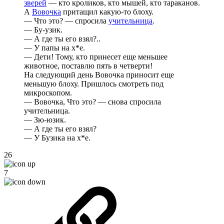
зверей
— кто кроликов, кто мышей, кто тараканов.
А
Вовочка
притащил какую-то блоху.
— Что это? — спросила
учительница
.
— Бу-узик.
— А где ты его взял?..
— У папы на х*е.
— Дети! Тому, кто принесет еще меньшее
животное, поставлю пять в четверти!
На следующий день Вовочка приносит еще
меньшую блоху. Пришлось смотреть под
микроскопом.
— Вовочка, Что это? — снова спросила
учительница.
— Зю-юзик.
— А где ты его взял?
— У Бузика на х*е.
26
7