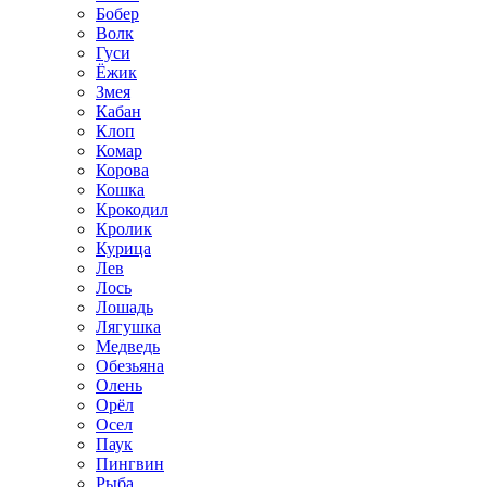
Бобер
Волк
Гуси
Ёжик
Змея
Кабан
Клоп
Комар
Корова
Кошка
Крокодил
Кролик
Курица
Лев
Лось
Лошадь
Лягушка
Медведь
Обезьяна
Олень
Орёл
Осел
Паук
Пингвин
Рыба