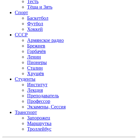
Тесть
Тёща и Зять
Спорт
Баскетбол
Футбол
Хоккей
СССР
Армянское радио
Брежнев
Горбачёв
Ленин
Пионеры
Сталин
Хрущёв
Студенты
Институт
Лекция
Преподаватель
Профессор
Экзамены, Сессия
Транспорт
Запорожец
Маршрутка
Троллейбус