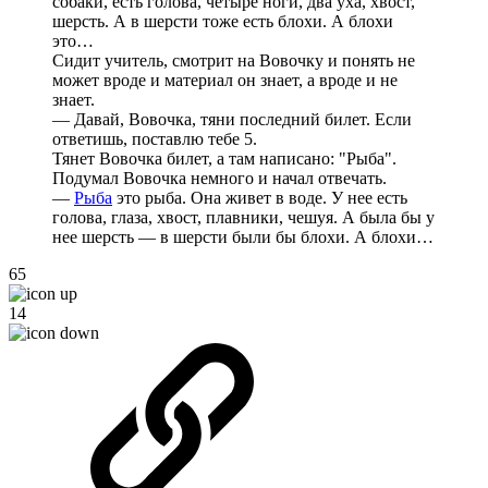
собаки, есть голова, четыре ноги, два уха, хвост,
шерсть. А в шерсти тоже есть блохи. А блохи
это…
Сидит учитель, смотрит на Вовочку и понять не
может вроде и материал он знает, а вроде и не
знает.
— Давай, Вовочка, тяни последний билет. Если
ответишь, поставлю тебе 5.
Тянет Вовочка билет, а там написано: "Рыба".
Подумал Вовочка немного и начал отвечать.
—
Рыба
это рыба. Она живет в воде. У нее есть
голова, глаза, хвост, плавники, чешуя. А была бы у
нее шерсть — в шерсти были бы блохи. А блохи…
65
14