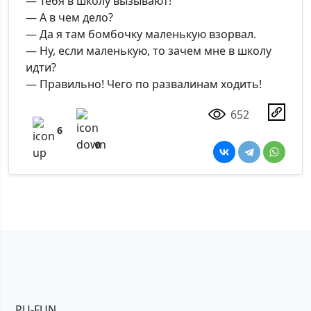
— Тебя в школу вызывают!
— А в чем дело?
— Да я там бомбочку маленькую взорвал.
— Ну, если маленькую, то зачем мне в школу
идти?
— Правильно! Чего по развалинам ходить!
652
6
0
RU-FUN