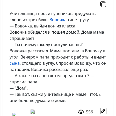
Комментарий:
Учительница просит учеников придумать
слово из трех букв.
Вовочка
тянет руку.
— Вовочка, выйди вон из класса.
Вовочка обиделся и пошел домой. Дома мама
*Максимальное кол-во символов - 500. Ручная модерация.
спрашивает:
— Ты почему школу прогуливаешь?
Добавить
Вовочка рассказал. Мама поставила Вовочку в
угол. Вечером папа приходит с работы и видит
сына
, стоящего в углу. Спросил Вовочку, что он
натворил. Вовочка рассказал еще раз.
— А какое ты слово хотел предложить? —
спросил папа.
— "Дом".
— Так вот, скажи учительнице и маме, чтобы
они больше думали о доме.
556