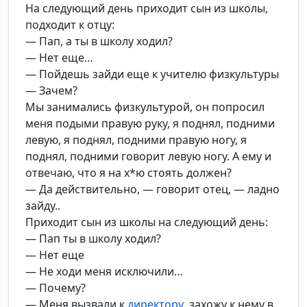
На следующий день приходит сын из школы,
подходит к отцу:
— Пап, а ты в школу ходил?
— Нет еще…
— Пойдешь зайди еще к учителю физкультуры
— Зачем?
Мы занимались физкультурой, он попросил
меня подыми правую руку, я поднял, подними
левую, я поднял, подними правую ногу, я
поднял, подними говорит левую ногу. А ему и
отвечаю, что я на х*ю стоять должен?
— Да действительно, — говорит отец, — ладно
зайду..
Приходит сын из школы на следующий день:
— Пап ты в школу ходил?
— Нет еще
— Не ходи меня исключили…
— Почему?
— Меня вызвали к
директору
, захожу к нему в