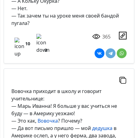
— А Кольку Окурка?
— Нет.
— Так зачем ты на уроке меня своей бандой
пугала?
365
10
3
Вовочка приходит в школу и говорит
учительнице:
— Марь Иванна! Я больше у вас учиться не
буду — в Америку уезжаю!
— Это как,
Вовочка
? Почему?
— Да вот письмо пришло — мой
дедушка
в
Америке ослеп, а у него ферма, два завода,