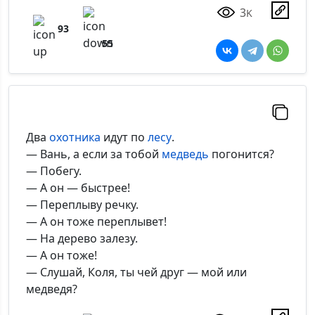
3
K
93
55
Два
охотника
идут по
лесу
.
— Вань, а если за тобой
медведь
погонится?
— Побегу.
— А он — быстрее!
— Переплыву речку.
— А он тоже переплывет!
— На дерево залезу.
— А он тоже!
— Слушай, Коля, ты чей друг — мой или
медведя?