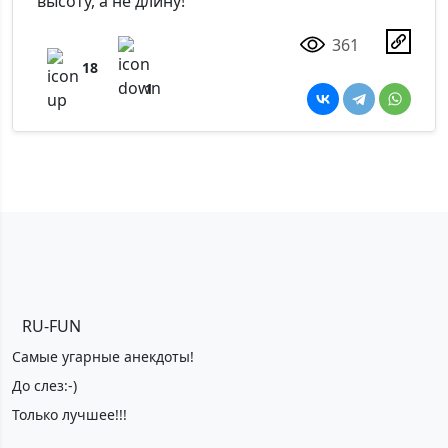
высоту, а не длину!
361
18
1
RU-FUN
Самые угарные анекдоты!
До слез:-)
Только лучшее!!!