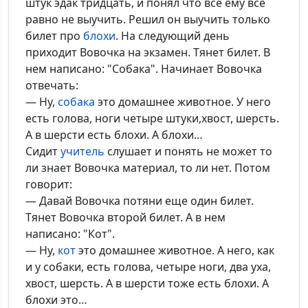
*Максимальное кол-во символов - 500. Ручная модерация.
штук эдак тридцать, и понял что все ему все
равно не выучить. Решил он выучить только
Добавить
билет про
блохи
. На следующий день
приходит Вовочка на экзамен. Тянет билет. В
нем написано: "Собака". Начинает Вовочка
отвечать:
— Ну,
собака
это домашнее животное. У него
есть голова, ноги четыре штуки,хвост, шерсть.
А в шерсти есть блохи. А блохи…
Сидит
учитель
слушает и понять не может то
ли знает Вовочка материал, то ли нет. Потом
говорит:
— Давай Вовочка потяни еще один билет.
Тянет Вовочка второй билет. А в нем
написано: "Кот".
— Ну,
кот
это домашнее животное. А него, как
и у собаки, есть голова, четыре ноги, два уха,
хвост, шерсть. А в шерсти тоже есть блохи. А
блохи это…