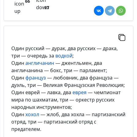
66
17
Один русский — дурак, два русских — драка,
три — очередь за
водкой
;
Один
англичанин
— джентльмен, два
англичанина — бокс, три — парламент;
Один
француз
— любовник, два француза —
дуэль, три — Великая Французская Революция;
Один еврей — лавка, два
еврея
— чемпионат
мира по шахматам, три — оркестр русских
народных инструментов;
Один
хохол
— жлоб, два хохла — партизанский
отряд, три — партизанский отряд с
предателем.