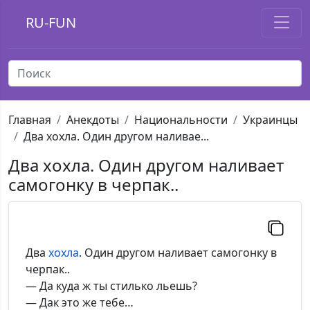
RU-FUN
Главная
Анекдоты
Национальности
Украинцы
Два хохла. Один другом наливае...
Два хохла. Один другом наливает
самогонку в черпак..
Два
хохла
. Один другом наливает самогонку в
черпак..
— Да куда ж ты стилько льешь?
— Дак это же тебе…