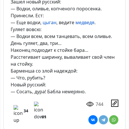
Зашел новый русский:
— Водки, оливье, копченого поросенка.
Принесли. Ест:
— Еще водки,
цыган
, ведите
медведя
.
Гуляет вовсю:
— Водки всем, всем танцевать, всем оливье.
День гуляет, два, три…
Наконец подходит к стойке бара…
Расстегивает ширинку, вываливает свой член
на стойку.
Барменша со злой надеждой:
— Что, рубить?
Новый русский:
— Сосать, дура! Бабла немеряно.
744
34
11