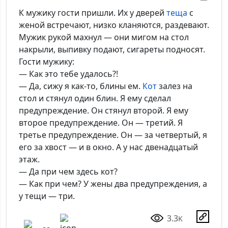
К мужику гости пришли. Их у дверей
теща
с
женой встречают, низко кланяются, раздевают.
Мужик рукой махнул — они мигом на стол
накрыли, выпивку подают, сигареты подносят.
Гости мужику:
— Как это тебе удалось?!
— Да, сижу я как-то, блины ем.
Кот
залез на
стол и стянул один блин. Я ему сделал
предупреждение. Он стянул второй. Я ему
второе предупреждение. Он — третий. Я
третье предупреждение. Он — за четвертый, я
его за хвост — и в окно. А у нас двенадцатый
этаж.
— Да при чем здесь кот?
— Как при чем? У жены два предупреждения, а
у тещи — три.
3.3
K