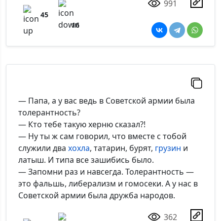
991
45
16
— Папа, а у вас ведь в Советской армии была
толерантность?
— Кто тебе такую херню сказал?!
— Ну ты ж сам говорил, что вместе с тобой
служили два
хохла
, татарин, бурят,
грузин
и
латыш. И типа все зашибись было.
— Запомни раз и навсегда. Толерантность —
это фальшь, либерализм и гомосеки. А у нас в
Советской армии была дружба народов.
362